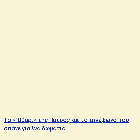
Το «100άρι» της Πάτρας και τα τηλέφωνα που
σπάνε για ένα δωμάτιο…