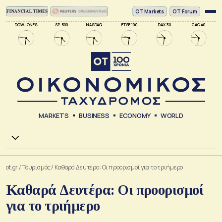
ΟΤ Markets
OT Forum
DOW JONES
SP 500
NASDAQ
FTSE 100
DAX 30
CAC 40
MARKETS
BUSINESS
ECONOMY
WORLD
Χ.Α.
ot.gr
/
Τουρισμός
/
Καθαρά Δευτέρα: Οι προορισμοί για το τριήμερο
Καθαρά Δευτέρα: Οι προορισμοί
για το τριήμερο