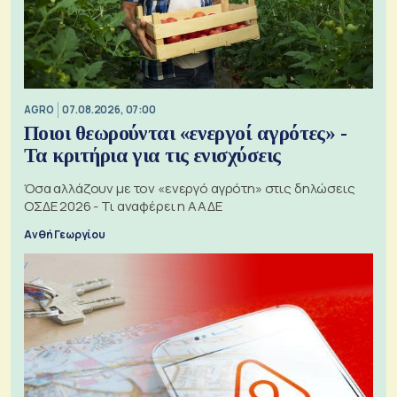
AGRO
07.08.2026, 07:00
Ποιοι θεωρούνται «ενεργοί αγρότες» -
Τα κριτήρια για τις ενισχύσεις
Όσα αλλάζουν με τον «ενεργό αγρότη» στις δηλώσεις
ΟΣΔΕ 2026 - Τι αναφέρει η ΑΑΔΕ
Ανθή Γεωργίου