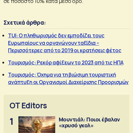
σε ποσοστό 10% κατά μέσο όρο.
Σχετικά άρθρα:
TUI: Ο πληθωρισμός δεν εμποδίζει τους
Ευρωπαίους να οργανώνουν ταξίδια –
Περισσότερες από το 2019 οι κρατήσεις φέτος
Τουρισμός: Ρεκόρ αφίξεων το 2023 από τις ΗΠΑ
Τουρισμός: Όχημα για τη βιώσιμη τουριστική
ανάπτυξη οι Οργανισμοί Διαχείρισης Προορισμών
OT Editors
1
Μουντιάλ: Ποιοι έβαλαν
«χρυσό γκολ»