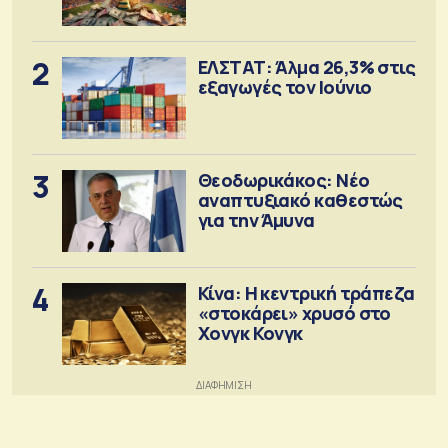
2
ΕΛΣΤΑΤ: Άλμα 26,3% στις
εξαγωγές τον Ιούνιο
3
Θεοδωρικάκος: Νέο
αναπτυξιακό καθεστώς
για την Άμυνα
4
Κίνα: Η κεντρική τράπεζα
«στοκάρει» χρυσό στο
Χονγκ Κονγκ