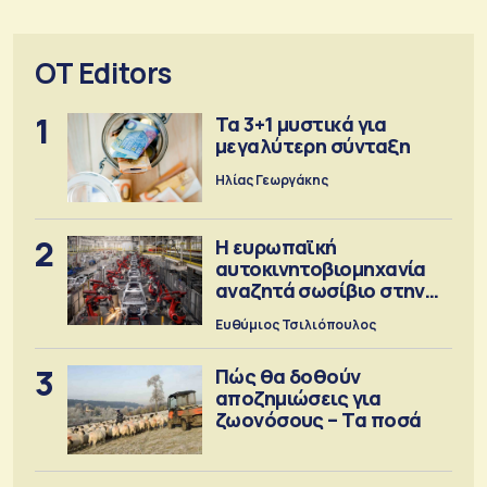
OT Editors
1
Τα 3+1 μυστικά για
μεγαλύτερη σύνταξη
Ηλίας Γεωργάκης
2
Η ευρωπαϊκή
αυτοκινητοβιομηχανία
αναζητά σωσίβιο στην
Κίνα
Ευθύμιος Τσιλιόπουλος
3
Πώς θα δοθούν
αποζημιώσεις για
ζωονόσους – Τα ποσά