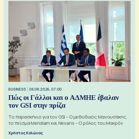
BUSINESS
06.08.2026, 07:00
Πώς οι Γάλλοι και ο ΑΔΜΗΕ έβαλαν
τον GSI στην πρίζα
Το παρασκήνιο για τον GSI – Ο μεθοδικός Μανουσάκης,
το πείσμα Meridiam και Nexans – Ο ρόλος του Μακρόν
Χρήστος Κολώνας