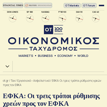
ΟΤ Markets
OT Forum
DOW JONES
SP 500
NASDAQ
FTSE 100
DAX 30
CAC 40
MARKETS
BUSINESS
ECONOMY
WORLD
Χ.Α.
ot.gr
/
Tax
/
Εργασιακά – Ασφαλιστικά
/
ΕΦΚΑ: Οι τρεις τρόποι ρύθμισης χρεών
προς τον ΕΦΚΑ
ΕΦΚΑ: Οι τρεις τρόποι ρύθμισης
χρεών προς τον ΕΦΚΑ