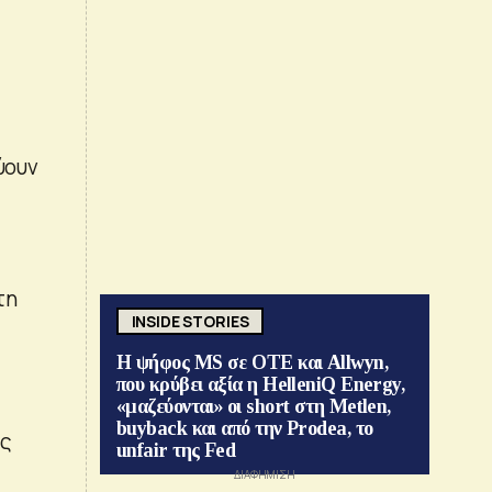
ύουν
τη
INSIDE STORIES
Η ψήφος MS σε ΟΤΕ και Allwyn,
που κρύβει αξία η HelleniQ Energy,
«μαζεύονται» οι short στη Metlen,
buyback και από την Prodea, το
υς
unfair της Fed