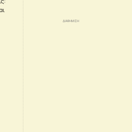
ς:
αι