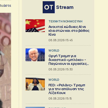
λιάστε
Stream
TΕΧΝΗΤΗ ΝΟΗΜΟΣΥΝΗ
Ανοιχτοί κώδικες AI vs
κλειστών και στο βάθος
Κίνα
08.08.2026 | 15:45
WORLD
Οργή Τραμπ για
δικαστικό «μπλόκο» -
Παγώνουν οι εργασίες
στη νέα αίθουσα
08.08.2026 | 15:30
δεξιώσεων
WORLD
FED: «Ρελάνς» Τραμπ
για την απόλυση της
Λίζα Κουκ
08.08.2026 | 15:15