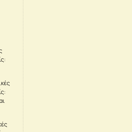
ς
ς:
ικές
ς:
αι
κές