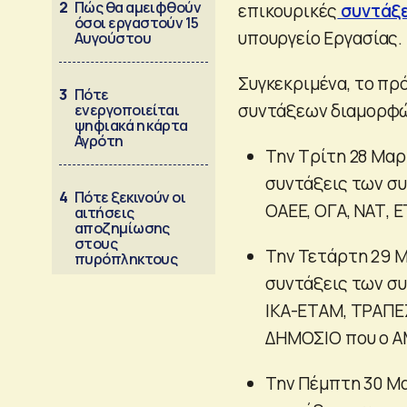
2
Πώς θα αμειφθούν
επικουρικές
συντάξε
όσοι εργαστούν 15
υπουργείο Εργασίας.
Αυγούστου
Συγκεκριμένα, το πρ
3
Πότε
συντάξεων διαμορφώ
ενεργοποιείται
ψηφιακά η κάρτα
Αγρότη
Την Tρίτη 28 Μαρ
συντάξεις των συ
4
Πότε ξεκινούν οι
ΟΑΕΕ, ΟΓΑ, ΝΑΤ, 
αιτήσεις
αποζημίωσης
στους
Την Τετάρτη 29 Μ
πυρόπληκτους
συντάξεις των συ
ΙΚΑ-ΕΤΑΜ, ΤΡΑΠΕ
ΔΗΜΟΣΙΟ που ο ΑΜΚ
Την Πέμπτη 30 Μα