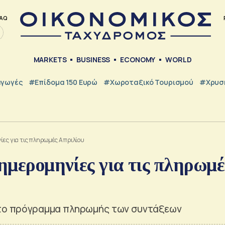
AQ
MARKETS
BUSINESS
ECONOMY
WORLD
γωγές
#Επίδομα 150 Ευρώ
#Χωροταξικό Τουρισμού
#Χρυσή
ίες για τις πληρωμές Απριλίου
 ημερομηνίες για τις πληρωμέ
α το πρόγραμμα πληρωμής των συντάξεων