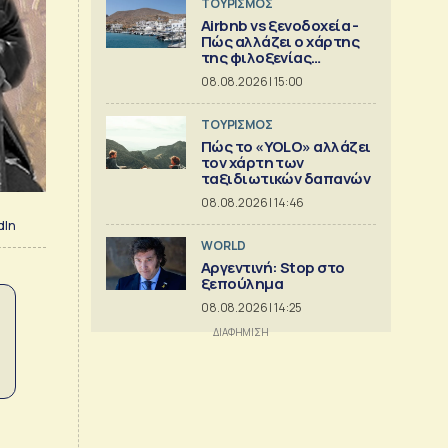
ΤΟΥΡΙΣΜΟΣ
Airbnb vs ξενοδοχεία -
Πώς αλλάζει ο χάρτης
της φιλοξενίας
[γραφήματα]
08.08.2026 | 15:00
ΤΟΥΡΙΣΜΟΣ
Πώς το «YOLO» αλλάζει
τον χάρτη των
ταξιδιωτικών δαπανών
08.08.2026 | 14:46
dIn
WORLD
Αργεντινή: Stop στο
ξεπούλημα
08.08.2026 | 14:25