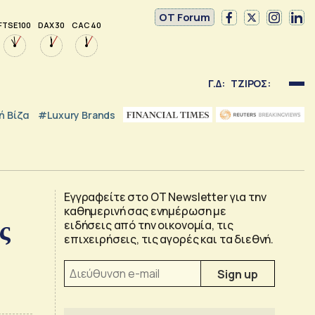
OT Forum
FTSE 100
DAX 30
CAC 40
Γ.Δ:
ΤΖΙΡΟΣ:
 Βίζα
#luxury Brands
Εγγραφείτε στο OT Newsletter για την
καθημερινή σας ενημέρωση με
ς
ειδήσεις από την οικονομία, τις
επιχειρήσεις, τις αγορές και τα διεθνή.