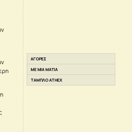
υν
ΑΓΟΡΕΣ
υν
ΜΕ ΜΙΑ ΜΑΤΙΑ
τερη
ΤΑΜΠΛΟ ATHEX
ση
ς