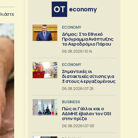
economy
λιάστε
ECONOMY
Δήμας: Στο Εθνικό
Πρόγραμμα Ανάπτυξης
το Αεροδρόμιο Πάρου
06.08.2026 | 10:14
ECONOMY
Σημαντικές οι
διατακτικές σίτισης για
3 στους 4 εργαζομένους
06.08.2026 | 07:25
BUSINESS
Πώς οι Γάλλοι και ο
ΑΔΜΗΕ έβαλαν τον GSI
στην πρίζα
06.08.2026 | 07:00