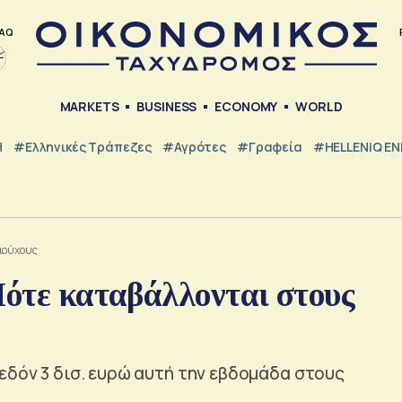
AQ
MARKETS
BUSINESS
ECONOMY
WORLD
Η
#ελληνικές Τράπεζες
#Αγρότες
#Γραφεία
#HELLENiQ E
αιούχους
Πότε καταβάλλονται στους
εδόν 3 δισ. ευρώ αυτή την εβδομάδα στους