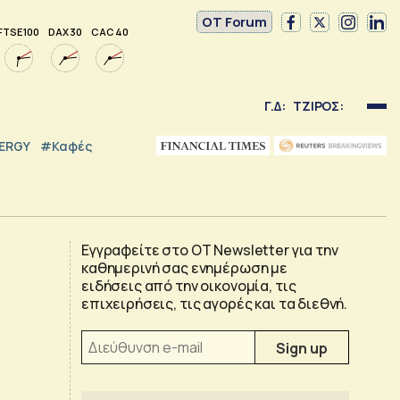
OT Forum
FTSE 100
DAX 30
CAC 40
Γ.Δ:
ΤΖΙΡΟΣ:
NERGY
#καφές
Εγγραφείτε στο OT Newsletter για την
καθημερινή σας ενημέρωση με
ειδήσεις από την οικονομία, τις
επιχειρήσεις, τις αγορές και τα διεθνή.