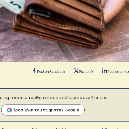
Post on Facebook
Post on X
Post on Linke
ε περισσότερα άρθρα στα αποτελέσματα αναζήτησης
Προσθήκη του ot.gr στην Google