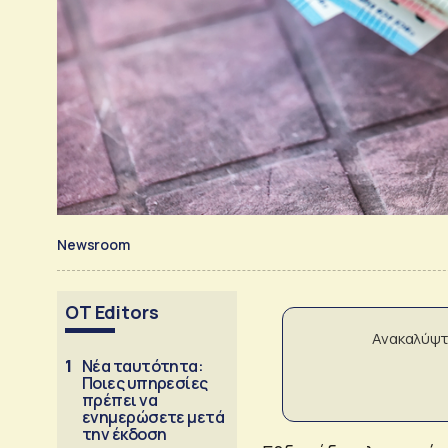
Newsroom
OT Editors
Ανακαλύψτ
1
Νέα ταυτότητα:
Ποιες υπηρεσίες
πρέπει να
ενημερώσετε μετά
την έκδοση