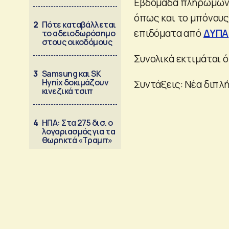
Εβδομάδα πληρωμών 
όπως και το μπόνους
2
Πότε καταβάλλεται
επιδόματα από
ΔΥΠΑ
το αδειοδωρόσημο
στους οικοδόμους
Συνολικά εκτιμάται ό
3
Samsung και SK
Hynix δοκιμάζουν
Συντάξεις: Νέα διπλή
κινεζικά τσιπ
4
ΗΠΑ: Στα 275 δισ. ο
λογαριασμός για τα
θωρηκτά «Τραμπ»