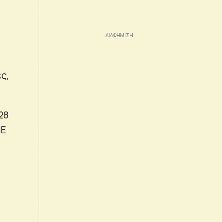
ές,
28
ΜΕ