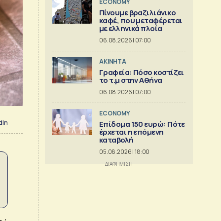
ECONOMY
Πίνουμε βραζιλιάνικο
καφέ, που μεταφέρεται
με ελληνικά πλοία
06.08.2026 | 07:00
ΑΚΙΝΗΤΑ
Γραφεία: Πόσο κοστίζει
το τ.μ στην Αθήνα
06.08.2026 | 07:00
ECONOMY
dIn
Επίδομα 150 ευρώ: Πότε
έρχεται η επόμενη
καταβολή
05.08.2026 | 18:00