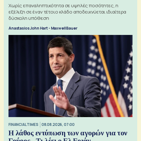
Χωρίς επαναληπτικότητα σε υψηλές ποσότητες, η
εξέλιξη σε έναν τέτοιο κλάδο αποδεικνύεται ιδιαίτερα
δύσκολη υπόθεση
Anastasios John Hart - Maxwell Bauer
FINANCIAL TIMES
08.08.2026, 07:00
Η λάθος εντύπωση των αγορών για τον
Γούορς - Τι λέει ο Ελ Εριάν