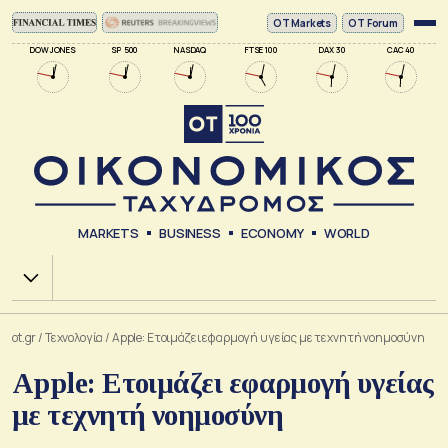
ΟΤ Markets
OT Forum
DOW JONES
SP 500
NASDAQ
FTSE 100
DAX 30
CAC 40
MARKETS
BUSINESS
ECONOMY
WORLD
Χ.Α.
ot.gr
/
Τεχνολογία
/
Apple: Ετοιμάζει εφαρμογή υγείας με τεχνητή νοημοσύνη
Apple: Ετοιμάζει εφαρμογή υγείας
με τεχνητή νοημοσύνη