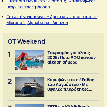
Η ιστορία των κινητών, από τις… «παντόφλες»
μέχρι τα smartphones
Τεχνητή νοημοσύνη: Η Apple μένει πίσω από τις
Microsoft, Alphabet και Amazon
OT Weekend
1
Τουρισμός για όλους
2026: Ποια ΑΦΜ κάνουν
αίτηση σήμερα
2
Κορυφώνεται η έξοδος
του Αυγούστου - Με
υψηλές πληρότητες
αναχωρούν τα πλοία
ΣΕΤΕ για ΚΥΑ Ειδικού