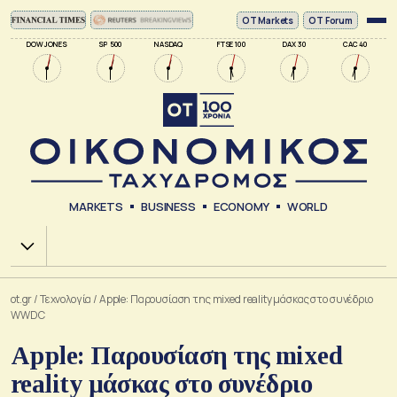
ΟΤ Markets
OT Forum
DOW JONES
SP 500
NASDAQ
FTSE 100
DAX 30
CAC 40
MARKETS
BUSINESS
ECONOMY
WORLD
Χ.Α.
ot.gr
/
Τεχνολογία
/
Apple: Παρουσίαση της mixed reality μάσκας στο συνέδριο
WWDC
Apple: Παρουσίαση της mixed
reality μάσκας στο συνέδριο