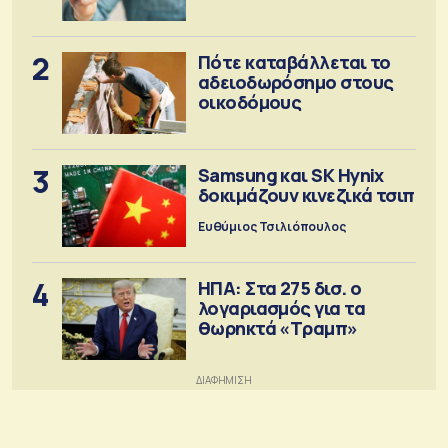
έκδοση
2
Πότε καταβάλλεται το
αδειοδωρόσημο στους
οικοδόμους
3
Samsung και SK Hynix
δοκιμάζουν κινεζικά τσιπ
Ευθύμιος Τσιλιόπουλος
4
ΗΠΑ: Στα 275 δισ. ο
λογαριασμός για τα
θωρηκτά «Τραμπ»