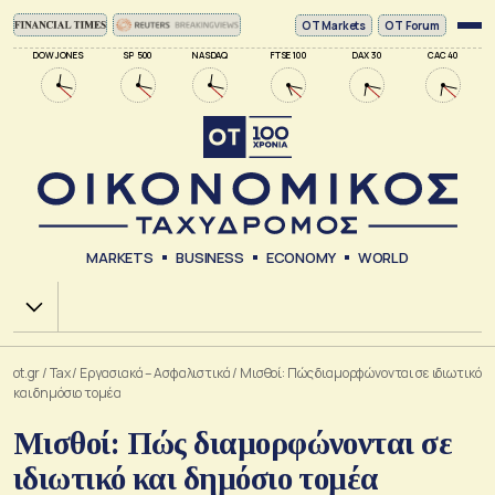
ΟΤ Markets
OT Forum
DOW JONES
SP 500
NASDAQ
FTSE 100
DAX 30
CAC 40
MARKETS
BUSINESS
ECONOMY
WORLD
Χ.Α.
ot.gr
/
Tax
/
Εργασιακά – Ασφαλιστικά
/
Μισθοί: Πώς διαμορφώνονται σε ιδιωτικό
και δημόσιο τομέα
Μισθοί: Πώς διαμορφώνονται σε
ιδιωτικό και δημόσιο τομέα