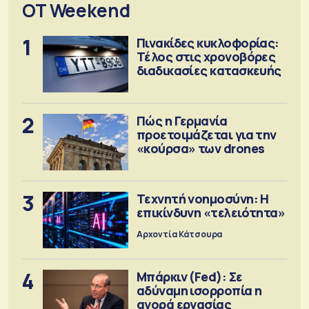
OT Weekend
1
Πινακίδες κυκλοφορίας:
Τέλος στις χρονοβόρες
διαδικασίες κατασκευής
2
Πώς η Γερμανία
προετοιμάζεται για την
«κούρσα» των drones
3
Τεχνητή νοημοσύνη: Η
επικίνδυνη «τελειότητα»
Αρχοντία Κάτσουρα
4
Μπάρκιν (Fed): Σε
αδύναμη ισορροπία η
αγορά εργασίας