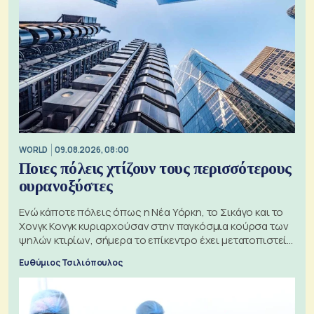
WORLD
09.08.2026, 08:00
Ποιες πόλεις χτίζουν τους περισσότερους
ουρανοξύστες
Ενώ κάποτε πόλεις όπως η Νέα Υόρκη, το Σικάγο και το
Χονγκ Κονγκ κυριαρχούσαν στην παγκόσμια κούρσα των
ψηλών κτιρίων, σήμερα το επίκεντρο έχει μετατοπιστεί
προς την Ασία
Ευθύμιος Τσιλιόπουλος