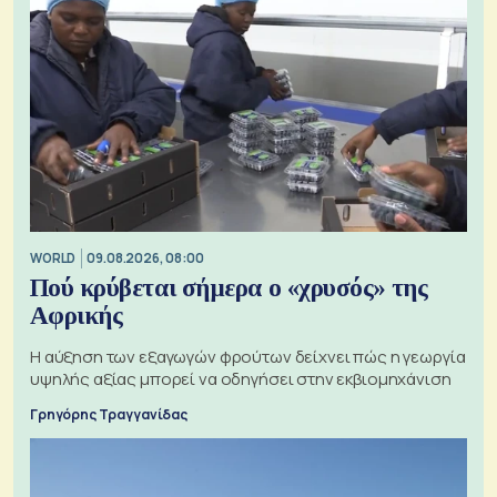
WORLD
09.08.2026, 08:00
Πού κρύβεται σήμερα ο «χρυσός» της
Αφρικής
Η αύξηση των εξαγωγών φρούτων δείχνει πώς η γεωργία
υψηλής αξίας μπορεί να οδηγήσει στην εκβιομηχάνιση
Γρηγόρης Τραγγανίδας