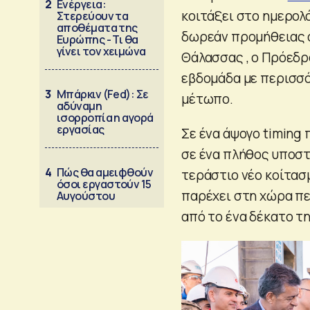
2
Ενέργεια:
κοιτάξει στο ημερολ
Στερεύουν τα
αποθέματα της
δωρεάν προμήθειας φ
Ευρώπης - Τι θα
γίνει τον χειμώνα
Θάλασσας , ο Πρόεδ
εβδομάδα με περισσό
3
Μπάρκιν (Fed): Σε
μέτωπο.
αδύναμη
ισορροπία η αγορά
εργασίας
Σε ένα άψογο timing 
σε ένα πλήθος υποστ
4
Πώς θα αμειφθούν
τεράστιο νέο κοίτασμ
όσοι εργαστούν 15
παρέχει στη χώρα πε
Αυγούστου
από το ένα δέκατο τ