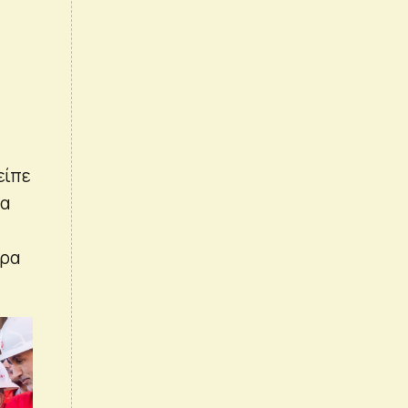
είπε
να
ερα