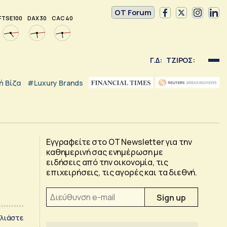
OT Forum
FTSE 100
DAX 30
CAC 40
Γ.Δ:
ΤΖΙΡΟΣ:
 Βίζα
#luxury Brands
Εγγραφείτε στο OT Newsletter για την
καθημερινή σας ενημέρωση με
ειδήσεις από την οικονομία, τις
επιχειρήσεις, τις αγορές και τα διεθνή.
λιάστε