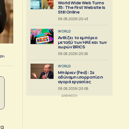
World Wide Web Turns
35: The First Website Is
Still Online
08.08.2026 | 20:43
WORLD
Ανθίζει το εμπόριο
μεταξύ των ΗΑΕ και των
χωρών BRICS
08.08.2026 | 20:26
dIn
WORLD
Μπάρκιν (Fed): Σε
αδύναμη ισορροπία η
αγορά εργασίας
08.08.2026 | 20:08
να