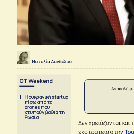
Ναταλία Δανδόλου
OT Weekend
Ανακαλύψτ
1
Η ουκρανική startup
πίσω από τα
drones που
χτυπούν βαθιά τη
Ρωσία
Δεν χρειάζονται και 
εκστρατεία στην
Του