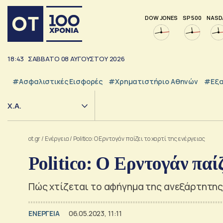
DOW JONES
SP 500
NASD
18:43
ΣΑΒΒΑΤΟ
08
ΑΥΓΟΥΣΤΟΥ
2026
#Ασφαλιστικές Εισφορές
#Χρηματιστήριο Αθηνών
#εξα
Χ.Α.
ot.gr
/
Ενέργεια
/
Politico: Ο Ερντογάν παίζει το χαρτί της ενέργειας
Politico: Ο Ερντογάν παίζ
Πώς χτίζεται το αφήγημα της ανεξάρτητης
ΕΝΕΡΓΕΙΑ
06.05.2023, 11:11