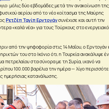
όγιο: μόλις δύο εβδομάδες μετά την ανακοίνωση της
υσικού αερίου από το νέο κοίτασμα της Μαύρης
ρος
Ρετζέπ Ταγίπ Ερντογάν
συνέχισε και αυτή την
τερα «καλά νέα» για τους Τούρκους στο ενεργειακό
πριν από την ψηφοφορία στις 14 Μαΐου, ο Ερντογάν 
ηρικτών του στο Ικόνιο ότι η Τουρκία ανακάλυψε έ
α πετρελαίου στα σύνορα με τη Συρία, ικανό να
ρίπου 100.000 βαρέλια την ημέρα — λίγο περισσότ
ης ημερήσιας κατανάλωσης.