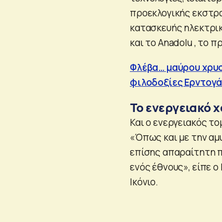
προεκλογικής εκστρα
κατασκευής ηλεκτρικ
και το Anadolu , το
Φλέβα… μαύρου χρυσο
φιλοδοξίες Ερντογά
Το ενεργειακό χ
Και ο ενεργειακός το
«Όπως και με την αμυ
επίσης απαραίτητη π
ενός έθνους», είπε 
Ικόνιο.