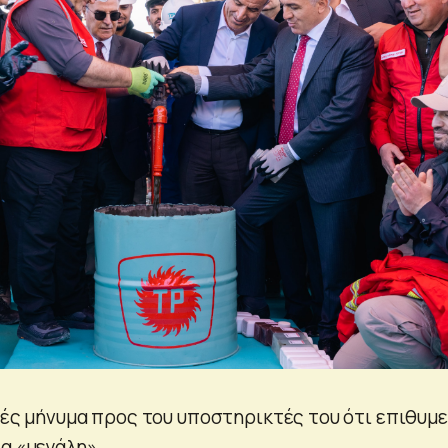
φές μήνυμα προς του υποστηρικτές του ότι επιθυμε
α «μεγάλη».