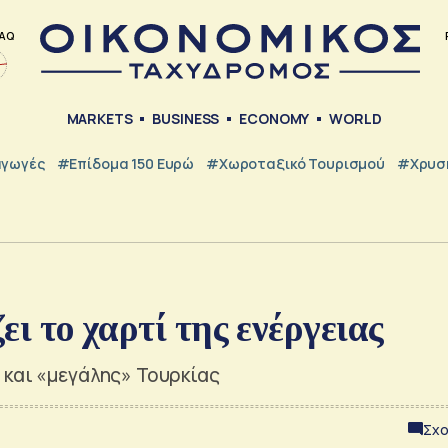
AQ
MARKETS
BUSINESS
ECONOMY
WORLD
γωγές
#Επίδομα 150 Ευρώ
#Χωροταξικό Τουρισμού
#Χρυσή
ει το χαρτί της ενέργειας
 και «μεγάλης» Τουρκίας
Σχο