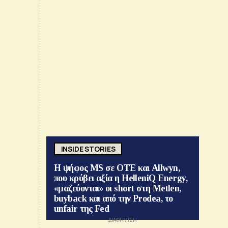
INSIDE STORIES
Η ψήφος MS σε ΟΤΕ και Allwyn,
που κρύβει αξία η HelleniQ Energy,
«μαζεύονται» οι short στη Metlen,
buyback και από την Prodea, το
unfair της Fed