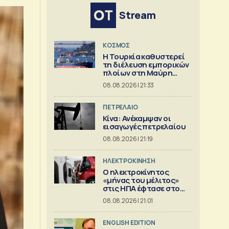
Stream
ΚΟΣΜΟΣ
Η Τουρκία καθυστερεί
τη διέλευση εμπορικών
πλοίων στη Μαύρη
Θάλασσα
08.08.2026 | 21:33
ΠΕΤΡΕΛΑΙΟ
Κίνα: Ανέκαμψαν οι
εισαγωγές πετρελαίου
08.08.2026 | 21:19
ΗΛΕΚΤΡΟΚΙΝΗΣΗ
Ο ηλεκτροκίνητος
«μήνας του μέλιτος»
στις ΗΠΑ έφτασε στο
τέλος του
08.08.2026 | 21:01
ENGLISH EDITION