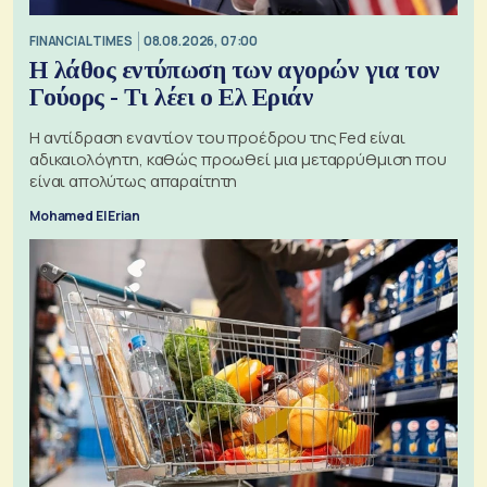
FINANCIAL TIMES
08.08.2026, 07:00
Η λάθος εντύπωση των αγορών για τον
Γούορς - Τι λέει ο Ελ Εριάν
Η αντίδραση εναντίον του προέδρου της Fed είναι
αδικαιολόγητη, καθώς προωθεί μια μεταρρύθμιση που
είναι απολύτως απαραίτητη
Mohamed El Erian