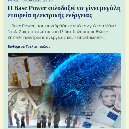
WORLD
08.08.2026, 23:23
Η Base Power φιλοδοξεί να γίνει μεγάλη
εταιρεία ηλεκτρικής ενέργειας
Η Base Power, που συνιδρύθηκε από τον γιό του Μάικλ
Ντελ, Ζακ, αποτιμάται στα 13 δισ. δολάρια, καθώς η
ζήτηση ηλεκτρικής ενέργειας και η αποθήκευση
μπαταριών αυξάνονται
Ευθύμιος Τσιλιόπουλος