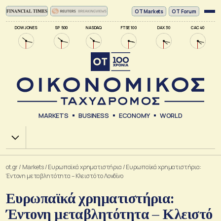
ΟΤ Markets
OT Forum
DOW JONES
SP 500
NASDAQ
FTSE 100
DAX 30
CAC 40
MARKETS
BUSINESS
ECONOMY
WORLD
Χ.Α.
ot.gr
/
Markets
/
Ευρωπαϊκά χρηματιστήρια
/
Ευρωπαϊκά χρηματιστήρια:
Έντονη μεταβλητότητα – Κλειστό το Λονδίνο
Ευρωπαϊκά χρηματιστήρια:
Έντονη μεταβλητότητα – Κλειστό