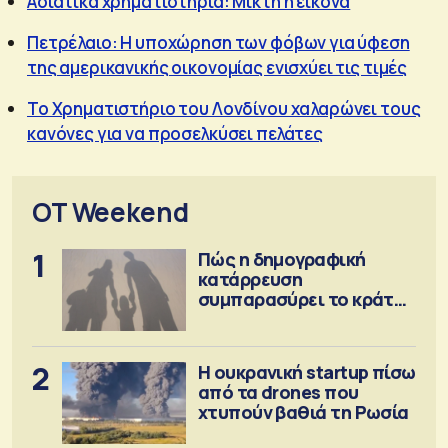
Ασιατικά χρηματιστήρια: Μικτή η εικόνα
Πετρέλαιο: Η υποχώρηση των φόβων για ύφεση
της αμερικανικής οικονομίας ενισχύει τις τιμές
Το Χρηματιστήριο του Λονδίνου χαλαρώνει τους
κανόνες για να προσελκύσει πελάτες
OT Weekend
1
Πώς η δημογραφική
κατάρρευση
συμπαρασύρει το κράτος
πρόνοιας
2
Η ουκρανική startup πίσω
από τα drones που
χτυπούν βαθιά τη Ρωσία