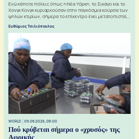
Ενώ κάποτε πόλεις όπως η Νέα Υόρκη, το Σικάγο και το
Χονγκ Κονγκ κυριαρχούσαν στην παγκόσμια κούρσα των
ψηλών κτιρίων, σήμερα το επίκεντρο έχει μετατοπιστεί
προς την Ασία
Ευθύμιος Τσιλιόπουλος
WORLD
09.08.2026, 08:00
Πού κρύβεται σήμερα ο «χρυσός» της
Αφρικής