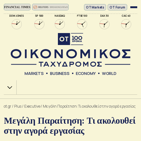
ΟΤ Markets
OT Forum
DOW JONES
SP 500
NASDAQ
FTSE 100
DAX 30
CAC 40
MARKETS
BUSINESS
ECONOMY
WORLD
Χ.Α.
ot.gr
/
Plus
/
Executive
/
Μεγάλη Παραίτηση: Τι ακολουθεί στην αγορά εργασίας
Μεγάλη Παραίτηση: Τι ακολουθεί
στην αγορά εργασίας