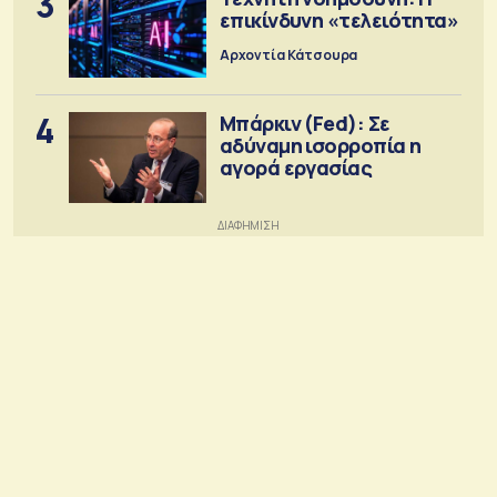
3
επικίνδυνη «τελειότητα»
Αρχοντία Κάτσουρα
4
Μπάρκιν (Fed): Σε
αδύναμη ισορροπία η
αγορά εργασίας