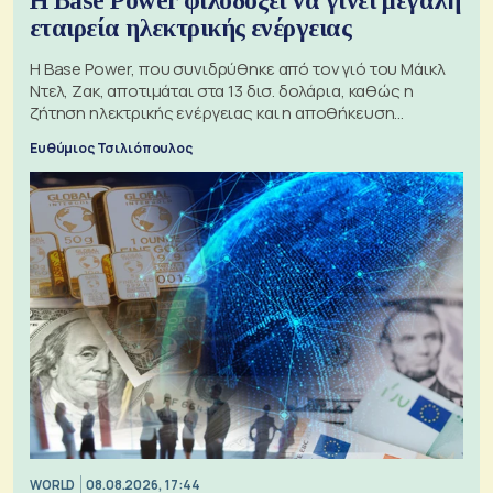
Η Base Power φιλοδοξεί να γίνει μεγάλη
εταιρεία ηλεκτρικής ενέργειας
Η Base Power, που συνιδρύθηκε από τον γιό του Μάικλ
Ντελ, Ζακ, αποτιμάται στα 13 δισ. δολάρια, καθώς η
ζήτηση ηλεκτρικής ενέργειας και η αποθήκευση
μπαταριών αυξάνονται
Ευθύμιος Τσιλιόπουλος
WORLD
08.08.2026, 17:44