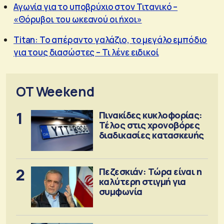
Αγωνία για το υποβρύχιο στον Τιτανικό –
«Θόρυβοι του ωκεανού οι ήχοι»
Titan: Το απέραντο γαλάζιο, το μεγάλο εμπόδιο
για τους διασώστες – Τι λένε ειδικοί
OT Weekend
1
Πινακίδες κυκλοφορίας:
Τέλος στις χρονοβόρες
διαδικασίες κατασκευής
2
Πεζεσκιάν: Τώρα είναι η
καλύτερη στιγμή για
συμφωνία