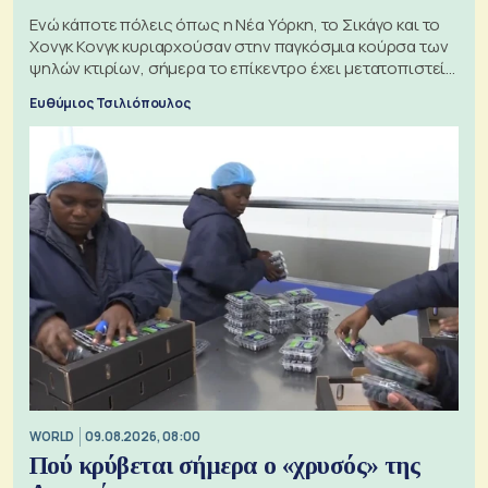
Ενώ κάποτε πόλεις όπως η Νέα Υόρκη, το Σικάγο και το
Χονγκ Κονγκ κυριαρχούσαν στην παγκόσμια κούρσα των
ψηλών κτιρίων, σήμερα το επίκεντρο έχει μετατοπιστεί
προς την Ασία
Ευθύμιος Τσιλιόπουλος
WORLD
09.08.2026, 08:00
Πού κρύβεται σήμερα ο «χρυσός» της