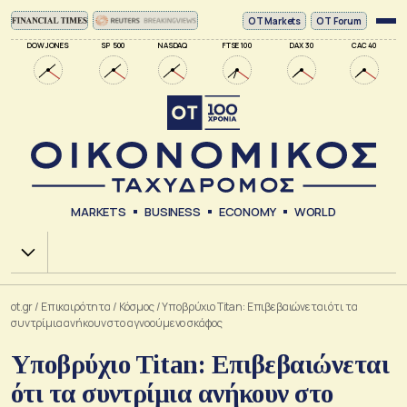
ΟΤ Markets
OT Forum
DOW JONES
SP 500
NASDAQ
FTSE 100
DAX 30
CAC 40
MARKETS
BUSINESS
ECONOMY
WORLD
Χ.Α.
ot.gr
/
Επικαιρότητα
/
Κόσμος
/
Υποβρύχιο Titan: Επιβεβαιώνεται ότι τα
συντρίμια ανήκουν στο αγνοούμενο σκάφος
Υποβρύχιο Titan: Επιβεβαιώνεται
ότι τα συντρίμια ανήκουν στο