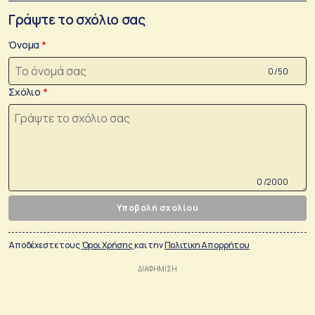
Γράψτε το σχόλιο σας
Όνομα
0 /50
Σχόλιο
0 /2000
Υποβολή σχολίου
Αποδέχεστε τους
Όροι Χρήσης
και την
Πολιτικη Απορρήτου