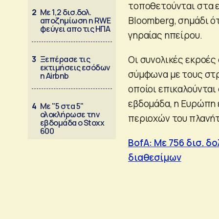
τοποθετούνται στα 
2
Με 1,2 δισ.δολ.
Bloomberg, σημάδι ό
αποζημίωση η RWE
φεύγει απο τις ΗΠΑ
γηραίας ηπείρου.
Οι συνολικές εκροές 
3
Ξεπέρασε τις
εκτιμήσεις εσόδων
σύμφωνα με τους στρ
η Airbnb
οποίοι επικαλούνται
εβδομάδα, η Ευρώπη 
4
Με "5 στα 5"
ολοκλήρωσε την
περιοχών του πλανήτη
εβδομάδα ο Stoxx
600
BofA: Mε 756 δισ. δ
διαθεσίμων