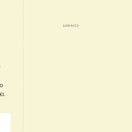
ν
ιο
ει