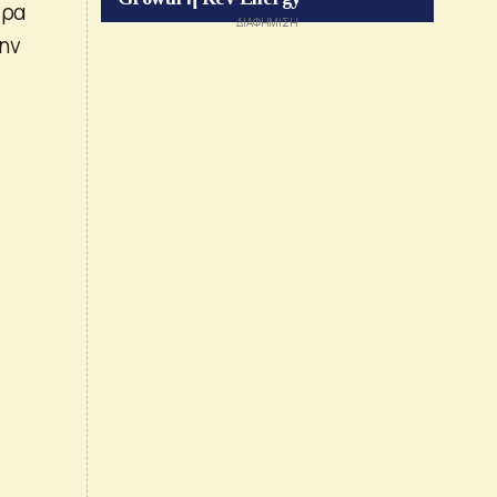
ερα
ην