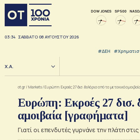
DOW JONES
SP 500
NASD
03:34
ΣΑΒΒΑΤΟ
08
ΑΥΓΟΥΣΤΟΥ
2026
#ΔΕΗ
#Χρηματισ
Χ.Α.
ot.gr
/
Markets
/
Ευρώπη: Εκροές 27 δισ. δολάρια από τα μετοχικά αμοιβα
Ευρώπη: Εκροές 27 δισ. 
αμοιβαία [γραφήματα]
Γιατί οι επενδυτές γυρνάνε την πλάτη στι