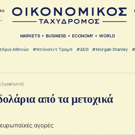
AQ
MARKETS
BUSINESS
ECONOMY
WORLD
τήριο Αθηνών
#Ντόναλντ Τραμπ
#ΔΕΘ
#Morgan Stanley
#
ία [γραφήματα]
δολάρια από τα μετοχικά
ς ευρωπαϊκές αγορές