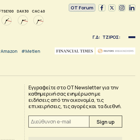
OT Forum
FTSE 100
DAX 30
CAC 40
Γ.Δ:
ΤΖΙΡΟΣ:
Amazon
#Metlen
Εγγραφείτε στο OT Newsletter για την
καθημερινή σας ενημέρωση με
ειδήσεις από την οικονομία, τις
επιχειρήσεις, τις αγορές και τα διεθνή.