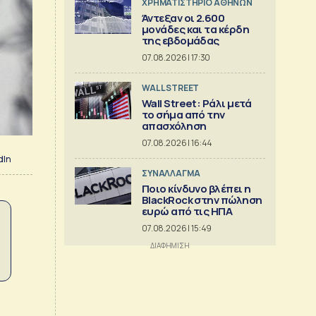
XΡΗΜΑΤΙΣΤΗΡΙΟ ΑΘΗΝΩΝ
Άντεξαν οι 2.600
μονάδες και τα κέρδη
της εβδομάδας
07.08.2026 | 17:30
WALL STREET
Wall Street: Ράλι μετά
το σήμα από την
απασχόληση
07.08.2026 | 16:44
dIn
ΣΥΝΑΛΛΑΓΜΑ
Ποιο κίνδυνο βλέπει η
BlackRock στην πώληση
ευρώ από τις ΗΠΑ
07.08.2026 | 15:49