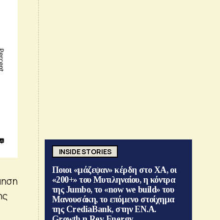
INSIDE STORIES
Ποιοι «μάζεψαν» κέρδη στο ΧΑ, οι
μηση
«200+» του Μυτιληναίου, η κόντρα
της Jumbo, το «now we build» του
ης
Μανουσάκη, το επόμενο στοίχημα
της CrediaBank, στην ΕΝ.Α.
Growth η Rev Energy