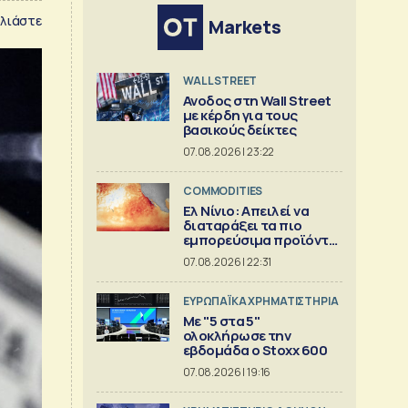
λιάστε
Markets
WALL STREET
Ανοδος στη Wall Street
με κέρδη για τους
βασικούς δείκτες
07.08.2026 | 23:22
COMMODITIES
Ελ Νίνιο: Απειλεί να
διαταράξει τα πιο
εμπορεύσιμα προϊόντα
στον κόσμο
07.08.2026 | 22:31
ΕΥΡΩΠΑΪΚΑ ΧΡΗΜΑΤΙΣΤΗΡΙΑ
Με "5 στα 5"
ολοκλήρωσε την
εβδομάδα ο Stoxx 600
07.08.2026 | 19:16