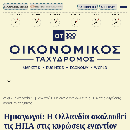
ΟΤ Markets
OT Forum
DOW JONES
SP 500
NASDAQ
FTSE 100
DAX 30
CAC 40
MARKETS
BUSINESS
ECONOMY
WORLD
Χ.Α.
ot.gr
/
Τεχνολογία
/
Ημιαγωγοί: Η Ολλανδία ακολουθεί τις ΗΠΑ στις κυρώσεις
εναντίον της Κίνας
Ημιαγωγοί: Η Ολλανδία ακολουθεί
τις ΗΠΑ στις κυρώσεις εναντίον