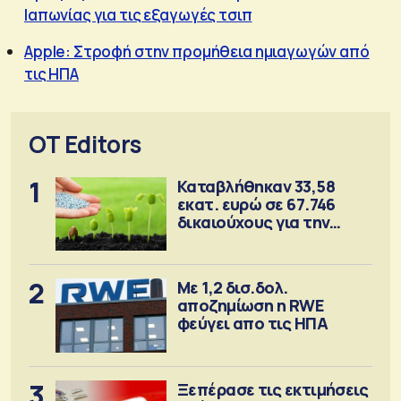
Ιαπωνίας για τις εξαγωγές τσιπ
Apple: Στροφή στην προμήθεια ημιαγωγών από
τις ΗΠΑ
OT Editors
1
Καταβλήθηκαν 33,58
εκατ. ευρώ σε 67.746
δικαιούχους για την
αγορά λιπασμάτων
2
Με 1,2 δισ.δολ.
αποζημίωση η RWE
φεύγει απο τις ΗΠΑ
3
Ξεπέρασε τις εκτιμήσεις