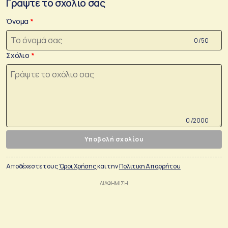
Γράψτε το σχόλιο σας
Όνομα
0 /50
Σχόλιο
0 /2000
Υποβολή σχολίου
Αποδέχεστε τους
Όροι Χρήσης
και την
Πολιτικη Απορρήτου