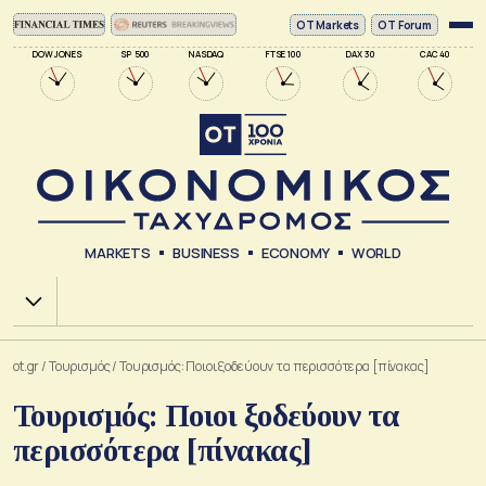
ΟΤ Markets
OT Forum
DOW JONES
SP 500
NASDAQ
FTSE 100
DAX 30
CAC 40
MARKETS
BUSINESS
ECONOMY
WORLD
Χ.Α.
ot.gr
/
Τουρισμός
/
Τουρισμός: Ποιοι ξοδεύουν τα περισσότερα [πίνακας]
Τουρισμός: Ποιοι ξοδεύουν τα
περισσότερα [πίνακας]