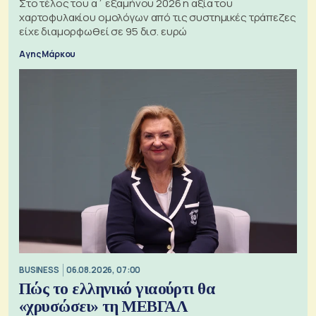
Στο τέλος του α΄ εξαμήνου 2026 η αξία του
χαρτοφυλακίου ομολόγων από τις συστημικές τράπεζες
είχε διαμορφωθεί σε 95 δισ. ευρώ
Αγης Μάρκου
BUSINESS
06.08.2026, 07:00
Πώς το ελληνικό γιαούρτι θα
«χρυσώσει» τη ΜΕΒΓΑΛ