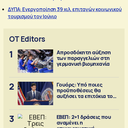
ΔΥΠΑ: Ενεργοποίηση 39 χιλ. επιταγών κοινωνικού
τουρισμού τον Ιούνιο
OT Editors
1
Απροσδόκητη αύξηση
των παραγγελιών στη
γερμανική βιομηχανία
2
Γουόρς: Υπό ποιες
προϋποθέσεις θα
αυξήσει τα επιτόκια τον
Σεπτέμβριο
3
ΕΒΕΠ: 2+1 δράσεις που
αναμένει η