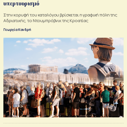
υπερτουρισμό
Στην κορυφή του καταλόγου βρίσκεται η γραφική πόλη της
Αδριατικής, το Ντουμπρόβνικ της Κροατίας
Γεωργία Κανδρή