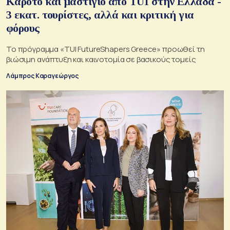
Καρότο και μαστίγιο από TUI στην Ελλάδα -
3 εκατ. τουρίστες, αλλά και κριτική για
φόρους
Το πρόγραμμα «TUI FutureShapers Greece» προωθεί τη
βιώσιμη ανάπτυξη και καινοτομία σε βασικούς τομείς
Λάμπρος Καραγεώργος