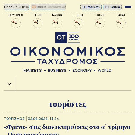
ΟΤ Markets
OT Forum
DOW JONES
SP 500
NASDAQ
FTSE 100
DAX 30
CAC 40
MARKETS
BUSINESS
ECONOMY
WORLD
Χ.Α.
τουρίστες
ΤΟΥΡΙΣΜΟΣ
02.06.2026, 13:44
«Φρένο» στις διανυκτερεύσεις στο α΄ τρίμηνο
- Πόσο υποχώρησαν