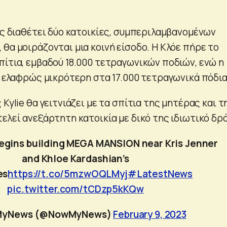
υς διαθέτει δύο κατοικίες, συμπεριλαμβανομένων
θα μοιράζονται μια κοινή είσοδο. Η Κλόε πήρε το
πίτια, εμβαδού 18.000 τετραγωνικών ποδιών, ενώ η
ι ελαφρώς μικρότερη στα 17.000 τετραγωνικά πόδια
 Kylie θα γειτνιάζει με τα σπίτια της μητέρας και τ
ελεί ανεξάρτητη κατοικία με δικό της ιδιωτικό δρ
begins building MEGA MANSION near Kris Jenner
and Khloe Kardashian’s
es
https://t.co/5mzwOQLMyj
#LatestNews
pic.twitter.com/tCDzp5kKQw
MyNews (@NowMyNews)
February 9, 2023