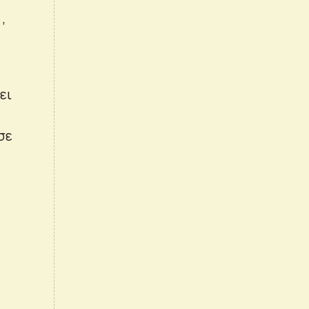
,
ει
σε