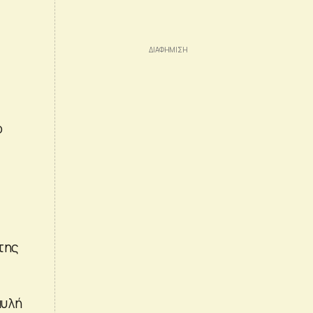
ο
της
αυλή