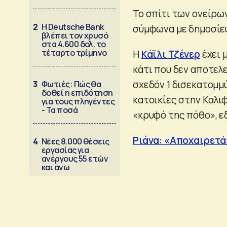
To σπίτι των ονείρων
2
Η Deutsche Bank
σύμφωνα με δημοσίευ
βλέπει τον χρυσό
στα 4.600 δολ. το
τέταρτο τρίμηνο
Η
Κάϊλι Τζένερ
έχει 
κάτι που δεν αποτελε
σχεδόν 1 δισεκατομμύ
3
Φωτιές: Πώς θα
δοθεί η επιδότηση
κατοικίες στην Καλι
για τους πληγέντες
- Τα ποσά
«κρυφό της πόθο», εδ
Ριάνα: «Aποχαιρετά
4
Νέες 8.000 θέσεις
εργασίας για
ανέργους 55 ετών
και άνω