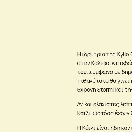
Η ιδρύτρια της Kylie
στην Καλιφόρνια εδώ 
του. Σύμφωνα με δημ
πιθανότατα θα γίνει η
5χρονη Stormi και την
Αν και ελάχιστες λε
Κάιλι, ωστόσο έχουν
Η Κάιλι είναι ήδη κο