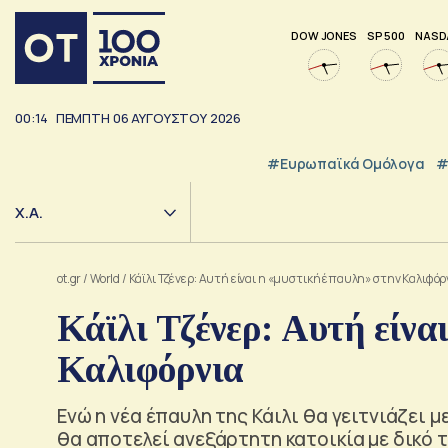
DOW JONES
SP 500
NASD
00:14
ΠΕΜΠΤΗ
06
ΑΥΓΟΥΣΤΟΥ
2026
#Ευρωπαϊκά Ομόλογα
#
Χ.Α.
ot.gr
/
World
/
Κάϊλι Τζένερ: Αυτή είναι η «μυστική έπαυλη» στην Καλιφόρ
Κάϊλι Τζένερ: Αυτή είνα
Καλιφόρνια
Ενώ η νέα έπαυλη της Κάιλι θα γειτνιάζει μ
θα αποτελεί ανεξάρτητη κατοικία με δικό 