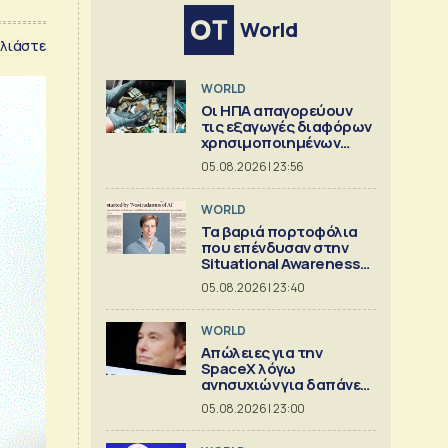
World
λιάστε
WORLD
Οι ΗΠΑ απαγορεύουν
τις εξαγωγές διαφόρων
χρησιμοποιημένων
κρίσιμων ορυκτών
05.08.2026 | 23:56
WORLD
Τα βαριά πορτοφόλια
που επένδυσαν στην
Situational Awareness
πριν καταρρεύσει
05.08.2026 | 23:40
WORLD
Απώλειες για την
SpaceX λόγω
ανησυχιών για δαπάνες
ΑΙ
05.08.2026 | 23:00