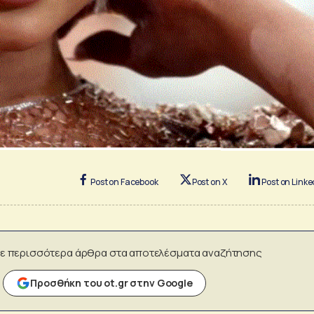
Post on Facebook
Post on X
Post on Linke
ε περισσότερα άρθρα στα αποτελέσματα αναζήτησης
Προσθήκη του ot.gr στην Google