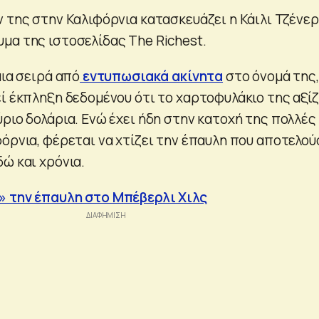
 της στην Καλιφόρνια κατασκευάζει η Κάιλι Τζένερ 
μα της ιστοσελίδας The Richest.
μια σειρά από
εντυπωσιακά ακίνητα
στο όνομά της,
ί έκπληξη δεδομένου ότι το χαρτοφυλάκιο της αξίζ
ριο δολάρια. Ενώ έχει ήδη στην κατοχή της πολλές
φόρνια, φέρεται να χτίζει την έπαυλη που αποτελού
ώ και χρόνια.
» την έπαυλη στο Μπέβερλι Χιλς