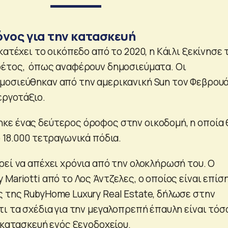
όνος για την κατασκευή
κατέχει το οικόπεδο από το 2020, η Kάιλι ξεκίνησε 
φέτος, όπως αναφέρουν δημοσιεύματα. Οι
οσιεύθηκαν από την αμερικανική Sun τον Φεβρου
εργοτάξιο.
ε ένας δεύτερος όροφος στην οικοδομή, η οποία 
 18.000 τετραγωνικά πόδια.
ρεί να απέχει χρόνια από την ολοκλήρωσή του. Ο
Mariotti από το Λος Άντζελες, ο οποίος είναι επίσ
 της RubyHome Luxury Real Estate, δήλωσε στην
ι τα σχέδια για την μεγαλοπρεπή έπαυλη είναι τόσ
 κατασκευή ενός ξενοδοχείου.