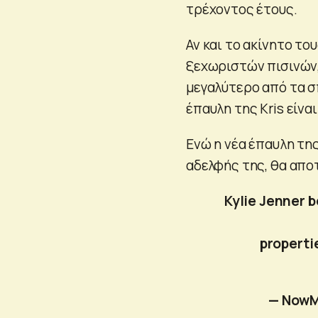
τρέχοντος έτους.
Αν και το ακίνητο το
ξεχωριστών πισινών, 
μεγαλύτερο από τα σ
έπαυλη της Kris είνα
Ενώ η νέα έπαυλη της
αδελφής της, θα αποτ
Kylie Jenner 
properti
— Now