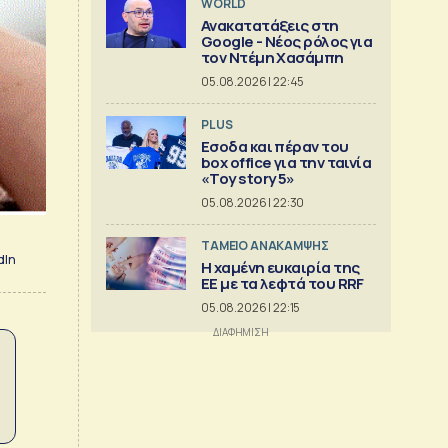
WORLD
Ανακατατάξεις στη
Google - Νέος ρόλος για
τον Ντέμη Χασάμπη
05.08.2026 | 22:45
PLUS
Εσοδα και πέραν του
box office για την ταινία
«Toy story 5»
05.08.2026 | 22:30
ΤΑΜΕΙΟ ΑΝΑΚΑΜΨΗΣ
dIn
Η χαμένη ευκαιρία της
ΕΕ με τα λεφτά του RRF
05.08.2026 | 22:15