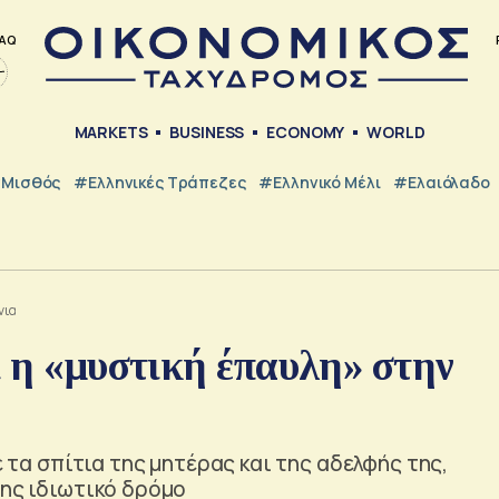
AQ
MARKETS
BUSINESS
ECONOMY
WORLD
Μισθός
#ελληνικές Τράπεζες
#Ελληνικό Μέλι
#Ελαιόλαδο
νια
ι η «μυστική έπαυλη» στην
ε τα σπίτια της μητέρας και της αδελφής της,
της ιδιωτικό δρόμο