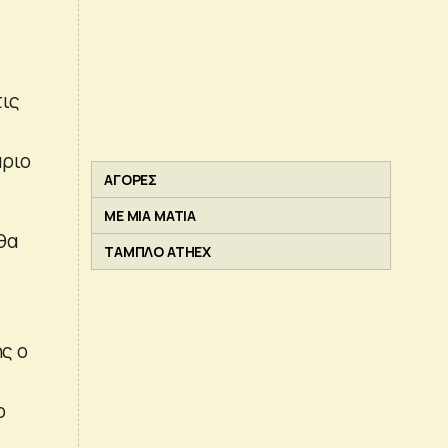
τις
άριο
ΑΓΟΡΕΣ
ΜΕ ΜΙΑ ΜΑΤΙΑ
θα
ΤΑΜΠΛΟ ATHEX
ης ο
ο