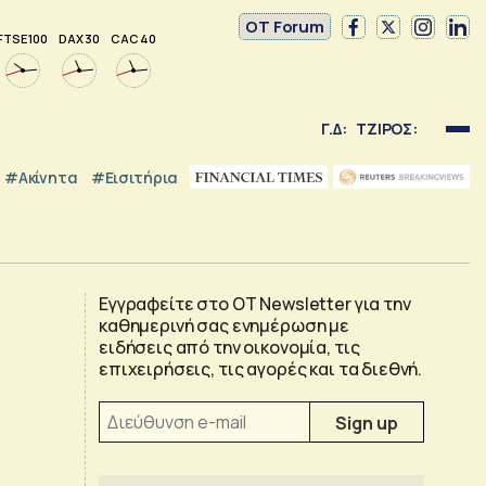
OT Forum
FTSE 100
DAX 30
CAC 40
Γ.Δ:
ΤΖΙΡΟΣ:
#Ακίνητα
#εισιτήρια
Εγγραφείτε στο OT Newsletter για την
καθημερινή σας ενημέρωση με
ειδήσεις από την οικονομία, τις
επιχειρήσεις, τις αγορές και τα διεθνή.