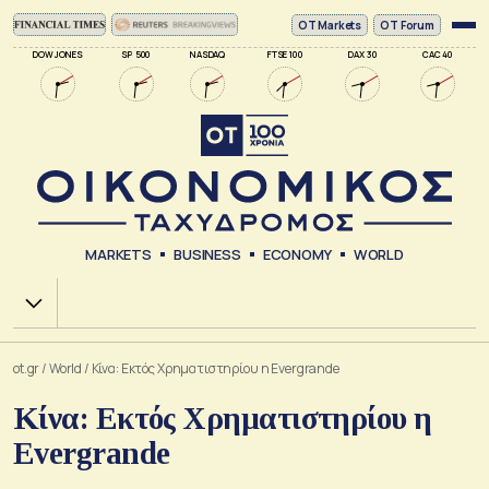
ΟΤ Markets
OT Forum
DOW JONES
SP 500
NASDAQ
FTSE 100
DAX 30
CAC 40
MARKETS
BUSINESS
ECONOMY
WORLD
Χ.Α.
ot.gr
/
World
/
Κίνα: Εκτός Χρηματιστηρίου η Evergrande
Κίνα: Εκτός Χρηματιστηρίου η
Evergrande