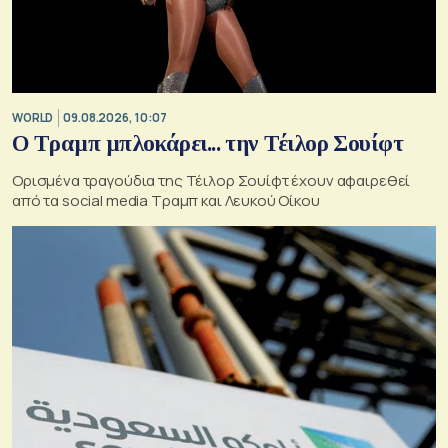
WORLD
09.08.2026, 10:07
Ο Τραμπ μπλοκάρει... την Τέιλορ Σουίφτ
Ορισμένα τραγούδια της Τέιλορ Σουίφτ έχουν αφαιρεθεί
από τα social media Τραμπ και Λευκού Οίκου