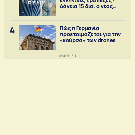
Δάνεια 15 δισ. ο νέος
στόχος
4
Πώς η Γερμανία
προετοιμάζεται για την
«κούρσα» των drones