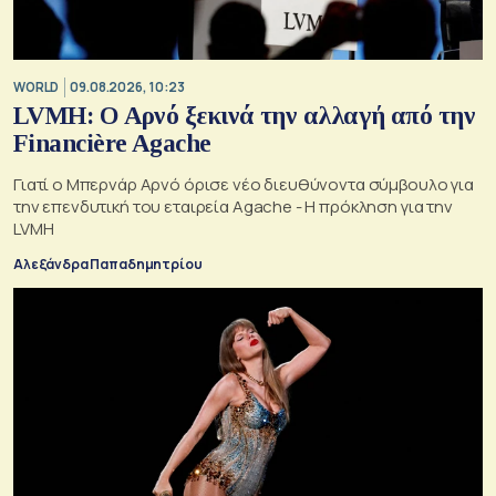
WORLD
09.08.2026, 10:23
LVMH: Ο Αρνό ξεκινά την αλλαγή από την
Financière Agache
Γιατί ο Μπερνάρ Αρνό όρισε νέο διευθύνοντα σύμβουλο για
την επενδυτική του εταιρεία Agache - Η πρόκληση για την
LVMH
Αλεξάνδρα Παπαδημητρίου