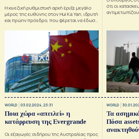
ότι οι κατασκε
Η κινεζική ρυθμιστική αρχή έριξε μεγάλο
αντιμετωπίζου
μέρος της ευθύνης στον Hui Ka Yan, ιδρυτή
πρέπει να χρε
και πρώην πρόεδρο, που φέρεται να έδωσε
αναδιαρθρωθ
οδηγίες να «διογκωθούν ψευδώς» τα
ετήσια αποτελέσματα της Hengda
WORLD
03.02.2024, 23:31
WORLD
30.01.20
Ποια χώρα «απειλεί» η
Τα ασημικά
κατάρρευση της Evergrande
Πόσα asset
ανακτηθού
Οι εξαγωγές σιδήρου της Αυστραλίας προς
κατάρρευσ