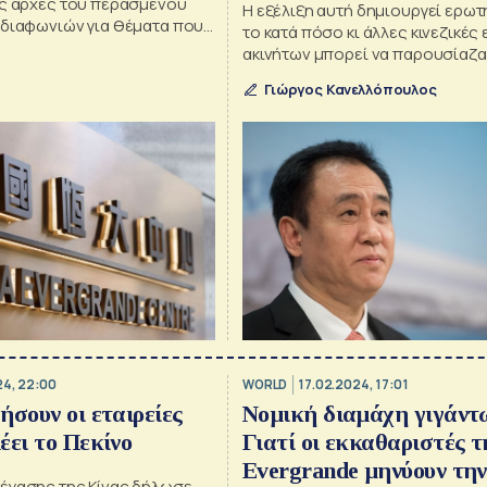
ις αρχές του περασμένου
Η εξέλιξη αυτή δημιουργεί ερωτ
 διαφωνιών για θέματα που
το κατά πόσο κι άλλες κινεζικές 
 έλεγχο των λογαριασμών
ακινήτων μπορεί να παρουσίαζα
«αισιόδοξα» οικονομικά στοιχε
Γιώργος Κανελλόπουλος
24, 22:00
WORLD
17.02.2024, 17:01
ήσουν οι εταιρείες
Νομική διαμάχη γιγάντω
έει το Πεκίνο
Γιατί οι εκκαθαριστές τ
Evergrande μηνύουν τη
έγασης της Κίνας δήλωσε