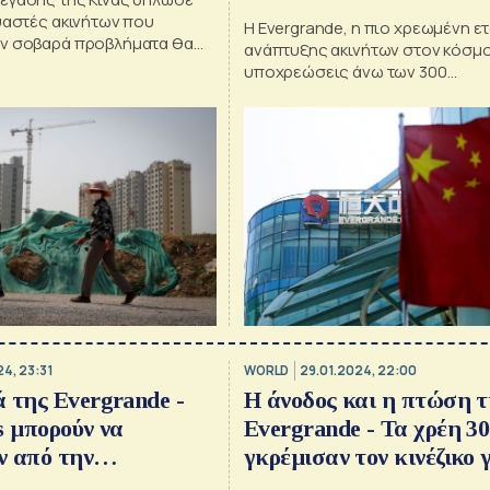
υαστές ακινήτων που
Η Evergrande, η πιο χρεωμένη ετ
ν σοβαρά προβλήματα θα
ανάπτυξης ακινήτων στον κόσμο
οκοπήσουν και να
υποχρεώσεις άνω των 300
ούν
δισεκατομμυρίων δολαρίων, αθέ
υποχρεώσεις της το 2021
24, 23:31
WORLD
29.01.2024, 22:00
 της Evergrande -
Η άνοδος και η πτώση τ
s μπορούν να
Evergrande - Τα χρέη 30
ν από την
γκρέμισαν τον κινέζικο 
η
[γράφημα]