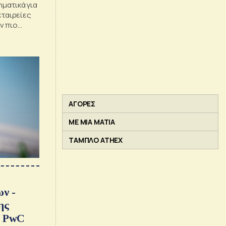
ηματικά για
εταιρείες
ν πιο
ία
ΑΓΟΡΕΣ
ΜΕ ΜΙΑ ΜΑΤΙΑ
ΤΑΜΠΛΟ ATHEX
ν -
ης
ν PwC