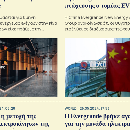
e
πτώχευσης ο τομέας EV
μάζεται για 6μηνη
Η China Evergrande New Energy 
ενέργειας ελέγχων στην Κίνα
Group ανακοίνωσε ότι οι θυγατρ
σων είχε πράξει στην
εισέλθει σε διαδικασίες πτώχευ
 κολοσσού ακινήτων
αναδιοργάνωσης
24, 08:28
WORLD
26.05.2024, 17:53
η μετοχή της
H Evergrande βρήκε αγ
λεκτροκίνητων της
για την μονάδα ηλεκτρ