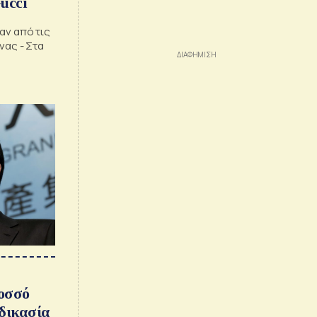
Gucci
αν από τις
νας - Στα
λοσσό
αδικασία