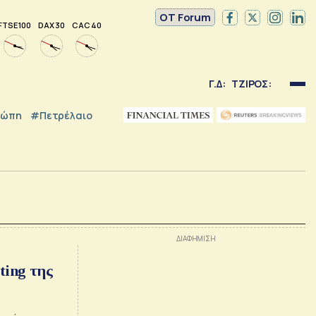
OT Forum
FTSE 100
DAX 30
CAC 40
Γ.Δ:
ΤΖΙΡΟΣ:
ρώπη
#Πετρέλαιο
ting της