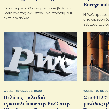
Energrand
Το υπουργείο Οικονομικών επέβαλε στο
βραχίονα της PwC στην Κίνα, πρόστιμο 16
Η PwC προετοι
εκατ. δολαρίων
απαγόρευση δι
εξαιτίας των ό
περίπτωση του
Evergrande
WORLD
29.05.2024, 10:00
WORLD
27.05.20
Πελάτες – κλειδιά
Στο +112% 
εγκαταλείπουν την PwC στην
μονάδας η