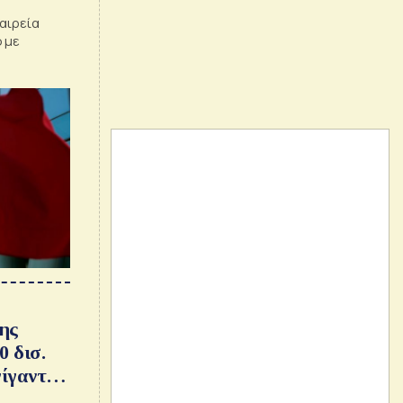
αιρεία
 με
τησε τις
ης
0 δισ.
γίγαντα