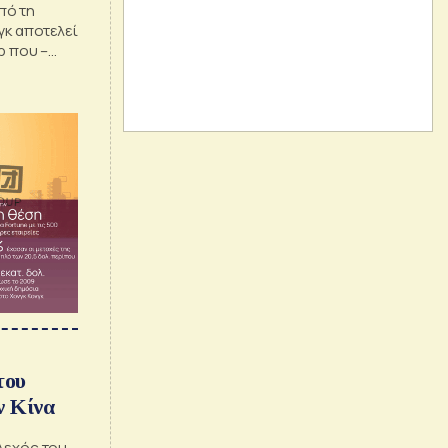
πό τη
γκ αποτελεί
ρ που –
του
ν Κίνα
λεχός του