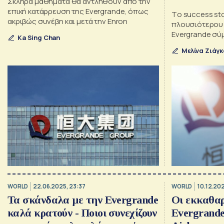
Σκληρά μαθήματα θα αντληθούν από την
επική κατάρρευση της Evergrande, όπως
Τo success st
ακριβώς συνέβη και μετά την Enron
πλουσιότερου 
Evergrande σύ
Ka Sing Chan
κατάρρευση
Μελίνα Ζιάγ
WORLD
22.06.2025, 23:37
WORLD
10.12.202
Τα σκάνδαλα με την Evergrande
Οι εκκαθαρ
καλά κρατούν - Ποιοι συνεχίζουν
Evergrande