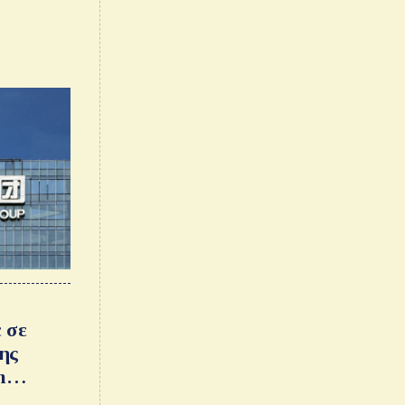
 σε
ης
m