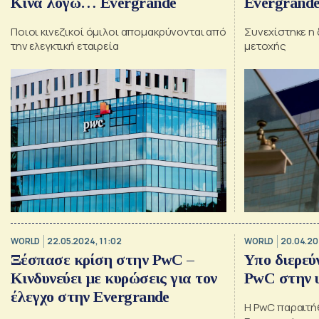
Κίνα λόγω… Evergrande
Evergrande
ανακοίνωσ
Ποιοι κινεζικοί όμιλοι απομακρύνονται από
Συνεχίστηκε η
την ελεγκτική εταιρεία
μετοχής
WORLD
22.05.2024, 11:02
WORLD
20.04.20
Ξέσπασε κρίση στην PwC –
Υπο διερεύ
Κινδυνεύει με κυρώσεις για τον
PwC στην 
έλεγχο στην Evergrande
Η PwC παραιτή