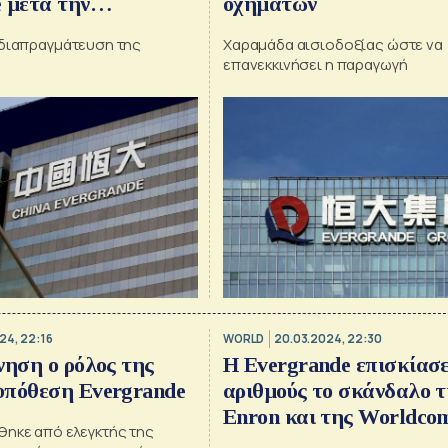
 μετά την
οχημάτων
η εύρεσης αγοραστή
 διαπραγμάτευση της
Χαραμάδα αισιοδοξίας ώστε να
επανεκκινήσει η παραγωγή
24, 22:16
WORLD
20.03.2024, 22:30
νηση ο ρόλος της
Η Evergrande επισκίασε
υπόθεση Evergrande
αριθμούς το σκάνδαλο τ
Enron και της Worldco
θηκε από ελεγκτής της
[γράφημα]