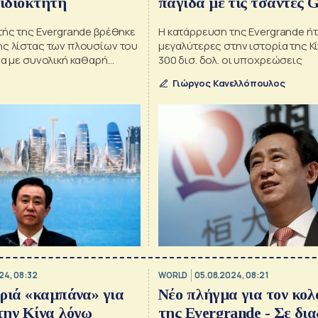
 ιδιοκτήτη
παγίδα με τις τσάντες 
τής της Evergrande βρέθηκε
Η κατάρρευση της Evergrande ήτ
ης λίστας των πλουσίων του
μεγαλύτερες στην ιστορία της Κί
να με συνολική καθαρή
300 δισ. δολ. οι υποχρεώσεις
όν 43 δισ. δολ.
Γιώργος Κανελλόπουλος
24, 08:32
WORLD
05.08.2024, 08:21
ριά «καμπάνα» για
Νέο πλήγμα για τον κο
την Κίνα λόγω
της Evergrande - Σε δι