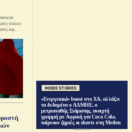
Vehicle
ικές έχουν
σης και
INSIDE STORIES
«Ενεργειακό» boost στο ΧΑ, αλλάζει
τα δεδομένα ο ΑΔΜΗΕ, ο
μετριοπαθής Σιάμισιης, ανοιχτή
γραμμή με Αφρική για Coca Cola,
οραστή
παίρνουν ζημιές οι shorts στη Metlen
ικών