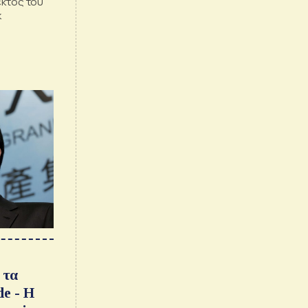
εκτός του
κ
 τα
e - Η