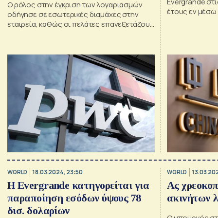
Evergrande στ
Ο ρόλος στην έγκριση των λογαριασμών
έτους εν μέσω
οδήγησε σε εσωτερικές διαμάχες στην
αφορούσαν τον
εταιρεία, καθώς οι πελάτες επανεξετάζουν
της για το 2021.
τη σχέση τους
WORLD
18.03.2024, 23:50
WORLD
13.03.20
Η Evergrande κατηγορείται για
Ας χρεοκοπ
παραποίηση εσόδων ύψους 78
ακινήτων λ
δισ. δολαρίων
Ο υπουργός στ