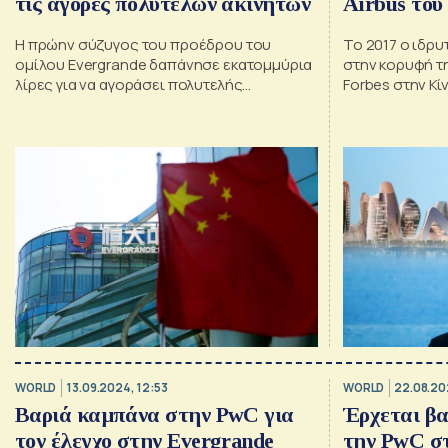
τις αγορές πολυτελών ακινήτων
Airbus του
Η πρώην σύζυγος του προέδρου του
Το 2017 ο ιδρυ
ομίλου Evergrande δαπάνησε εκατομμύρια
στην κορυφή τ
λίρες για να αγοράσει πολυτελής
Forbes στην Κί
διαμερίσματα στο Λονδίνο
περιουσία σχεδ
WORLD
13.09.2024, 12:53
WORLD
22.08.20
Βαριά καμπάνα στην PwC για
Έρχεται βα
τον έλεγχο στην Evergrande
την PwC σ