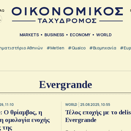
AQ
MARKETS
BUSINESS
ECONOMY
WORLD
ηματιστήριο Αθηνών
#metlen
#Qualco
#Βιομηχανία
#Ευ
Evergrande
6, 11:10
WORLD
25.08.2025, 10:55
: Ο θρίαμβος, η
Τέλος εποχής με το delis
η ομολογία ενοχής
Evergrande
ς της