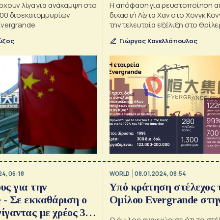
ρχουν λίγα για ανάκαμψη στο
Η απόφαση για ρευστοποίηση α
00 δισεκατομμυρίων
δικαστή Λίντα Χαν στο Χονγκ Κον
Evergrande
την τελευταία εξέλιξη στο θρίλε
επίσημα- ξεκίνησε από το 2021
ύζος
Γιώργος Κανελλόπουλος
24, 06:18
WORLD
08.01.2024, 08:54
υς για την
Υπό κράτηση στέλεχος 
 - Σε εκκαθάριση ο
Ομίλου Evergrande στη
γίγαντας με χρέος 300
Ο όμιλος αναγνώρισε ότι το στέ