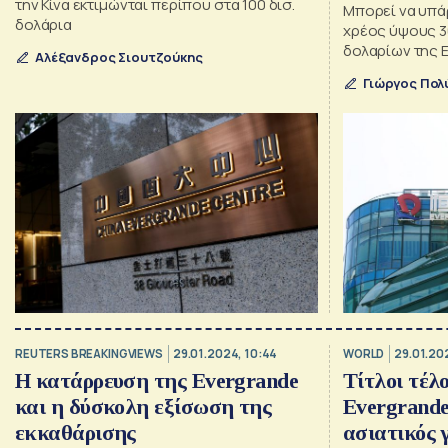
την Κίνα εκτιμώνται περίπου στα 100 δισ.
Μπορεί να υπά
δολάρια
χρέος ύψους 3
δολαρίων της 
Αλέξανδρος Σιουτζούκης
Γιώργος Πολ
REUTERS BREAKINGVIEWS
29.01.2024, 10:44
WORLD
29.01.20
Η κατάρρευση της Evergrande
Τίτλοι τέλο
και η δύσκολη εξίσωση της
Evergrande
εκκαθάρισης
ασιατικός 