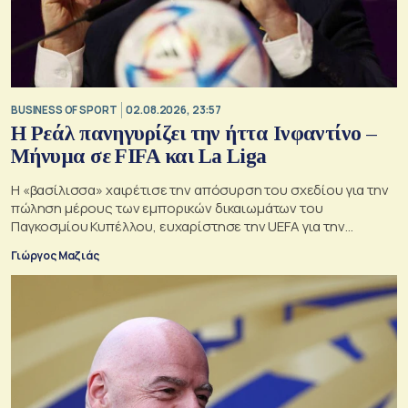
BUSINESS OF SPORT
02.08.2026, 23:57
Η Ρεάλ πανηγυρίζει την ήττα Ινφαντίνο –
Μήνυμα σε FIFA και La Liga
Η «βασίλισσα» χαιρέτισε την απόσυρση του σχεδίου για την
πώληση μέρους των εμπορικών δικαιωμάτων του
Παγκοσμίου Κυπέλλου, ευχαρίστησε την UEFA για την
αντίστασή της και συνέδεσε την υπόθεση με τη δική της
Γιώργος Μαζιάς
πολυετή σύγκρουση για τη συμφωνία της La Liga με το
επενδυτικό ταμείο CVC.