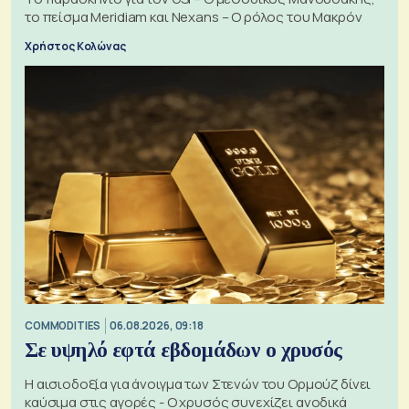
το πείσμα Meridiam και Nexans – Ο ρόλος του Μακρόν
Χρήστος Κολώνας
COMMODITIES
06.08.2026, 09:18
Σε υψηλό εφτά εβδομάδων ο χρυσός
Η αισιοδοξία για άνοιγμα των Στενών του Ορμούζ δίνει
καύσιμα στις αγορές - Ο χρυσός συνεχίζει ανοδικά