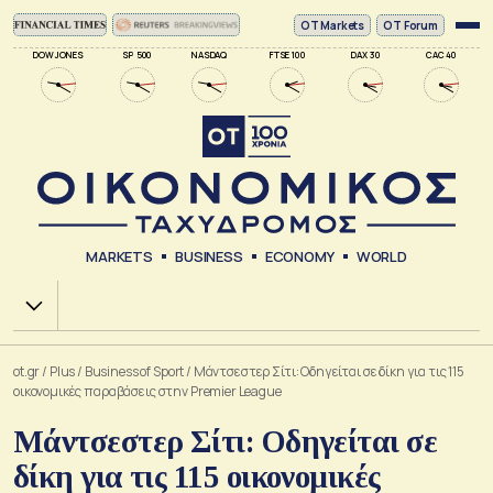
ΟΤ Markets
OT Forum
DOW JONES
SP 500
NASDAQ
FTSE 100
DAX 30
CAC 40
MARKETS
BUSINESS
ECONOMY
WORLD
Χ.Α.
ot.gr
/
Plus
/
Business of Sport
/
Μάντσεστερ Σίτι: Οδηγείται σε δίκη για τις 115
οικονομικές παραβάσεις στην Premier League
Μάντσεστερ Σίτι: Οδηγείται σε
δίκη για τις 115 οικονομικές