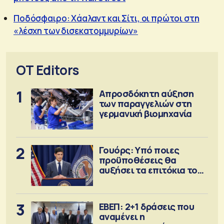
Ποδόσφαιρο: Χάαλαντ και Σίτι, οι πρώτοι στη
«λέσχη των δισεκατομμυρίων»
OT Editors
1
Απροσδόκητη αύξηση
των παραγγελιών στη
γερμανική βιομηχανία
2
Γουόρς: Υπό ποιες
προϋποθέσεις θα
αυξήσει τα επιτόκια τον
Σεπτέμβριο
3
ΕΒΕΠ: 2+1 δράσεις που
αναμένει η