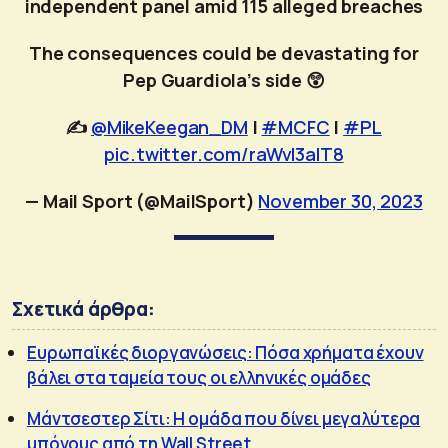
independent panel amid 115 alleged breaches
The consequences could be devastating for
Pep Guardiola’s side 😲
✍️
@MikeKeegan_DM
|
#MCFC
|
#PL
pic.twitter.com/raWvI3alT8
— Mail Sport (@MailSport)
November 30, 2023
Σχετικά άρθρα:
Ευρωπαϊκές διοργανώσεις: Πόσα χρήματα έχουν
βάλει στα ταμεία τους οι ελληνικές ομάδες
Μάντσεστερ Σίτι: Η ομάδα που δίνει μεγαλύτερα
μπόνους από τη Wall Street