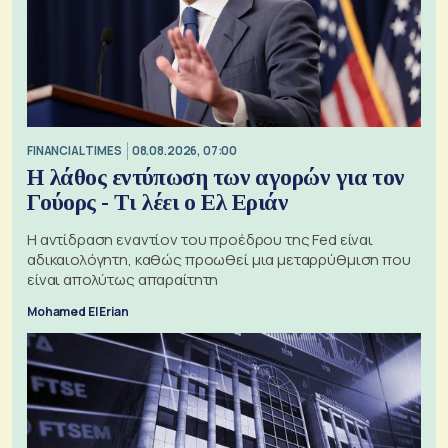
FINANCIAL TIMES
08.08.2026, 07:00
Η λάθος εντύπωση των αγορών για τον
Γούορς - Τι λέει ο Ελ Εριάν
Η αντίδραση εναντίον του προέδρου της Fed είναι
αδικαιολόγητη, καθώς προωθεί μια μεταρρύθμιση που
είναι απολύτως απαραίτητη
Mohamed El Erian