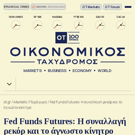
ΟΤ Markets
OT Forum
DOW JONES
SP 500
NASDAQ
FTSE 100
DAX 30
CAC 40
MARKETS
BUSINESS
ECONOMY
WORLD
Χ.Α.
ot.gr
/
Markets
/
Παράγωγα
/
Fed Funds Futures: Η συναλλαγή ρεκόρ και το
άγνωστο κίνητρο
Fed Funds Futures: Η συναλλαγή
ρεκόρ και το άγνωστο κίνητρο