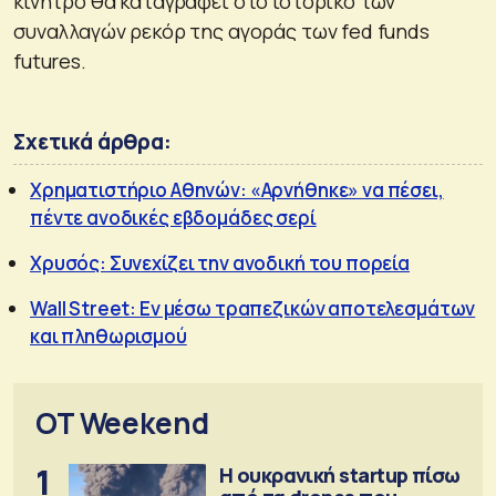
κίνητρο θα καταγραφεί στο ιστορικό των
συναλλαγών ρεκόρ της αγοράς των fed funds
futures.
Σχετικά άρθρα:
Χρηματιστήριο Αθηνών: «Αρνήθηκε» να πέσει,
πέντε ανοδικές εβδομάδες σερί
Χρυσός: Συνεχίζει την ανοδική του πορεία
Wall Street: Εν μέσω τραπεζικών αποτελεσμάτων
και πληθωρισμού
OT Weekend
1
Η ουκρανική startup πίσω