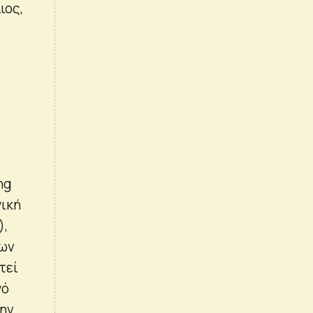
ιος,
ng
γική
),
εων
τεί
γό
την