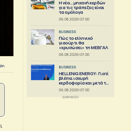
Η νέα... μηχανή κερδών
για τις τράπεζες είναι
τα ομόλογα
06.08.2026 | 07:00
BUSINESS
Πώς το ελληνικό
γιαούρτι θα
«χρυσώσει» τη ΜΕΒΓΑΛ
06.08.2026 | 07:00
dIn
BUSINESS
HELLENiQ ENERGY: Γιατί
βλέπει ισχυρή
κερδοφορία και μετά το
2026
06.08.2026 | 07:00
ι