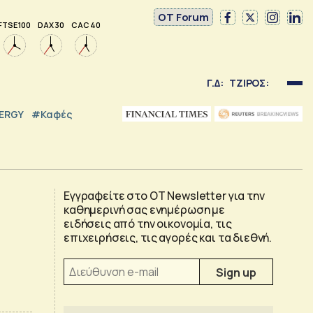
OT Forum
FTSE 100
DAX 30
CAC 40
Γ.Δ:
ΤΖΙΡΟΣ:
NERGY
#καφές
Εγγραφείτε στο OT Newsletter για την
καθημερινή σας ενημέρωση με
ειδήσεις από την οικονομία, τις
επιχειρήσεις, τις αγορές και τα διεθνή.