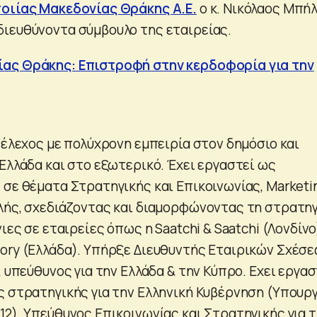
οιίας Μακεδονίας Θράκης Α.Ε.
ο κ. Νικόλαος Μπήλ
ιευθύνοντα σύμβουλο της εταιρείας.
ας Θράκης: Επιστροφή στην κερδοφορία για την
τέλεχος με πολύχρονη εμπειρία στον δημόσιο και
Ελλάδα και στο εξωτερικό. Έχει εργαστεί ως
 σε θέματα Στρατηγικής και Επικοινωνίας, Marketi
λής, σχεδιάζοντας και διαμορφώνοντας τη στρατη
ιες σε εταιρείες όπως η Saatchi & Saatchi (Λονδίνο
ory (Eλλάδα). Υπήρξε Διευθυντής Εταιρικών Σχέσ
, υπεύθυνος για την Ελλάδα & την Κύπρο. Eχει εργασ
ς στρατηγικής για την Ελληνική Κυβέρνηση (Υπουρ
12). Υπεύθυνος Επικοινωνίας και Στρατηγικής για 