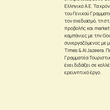
Ελληνικό Α.Ε. Τα χρό
του Γενικού Γραμματ
τον σχεδιασμό, τη σ
προβολής και market
καμπάνιες με την Goo
συνεργαζόμενος με μ
Times & Al Jazeera. 
Γραμματέα Τουριστικ
έχει διδάξει σε κολλ
ερευνητικό έργο.