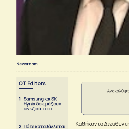
Newsroom
OT Editors
Ανακαλύψτ
1
Samsung και SK
Hynix δοκιμάζουν
κινεζικά τσιπ
Καθήκοντα Διευθυντή
2
Πότε καταβάλλεται