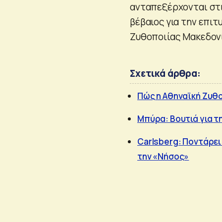
ανταπεξέρχονται στι
βέβαιος για την επιτ
Ζυθοποιίας Μακεδονί
Σχετικά άρθρα:
Πώς η Αθηναϊκή Ζυθο
Μπύρα: Boυτιά για τ
Carlsberg: Ποντάρει
την «Νήσος»