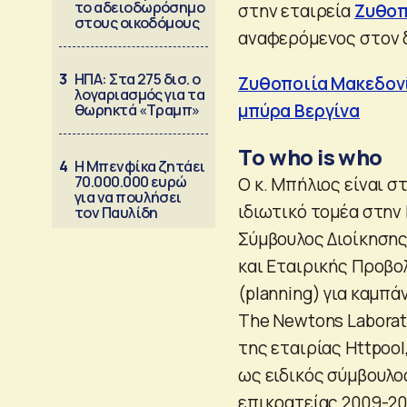
το αδειοδωρόσημο
στην εταιρεία
Ζυθοπ
στους οικοδόμους
αναφερόμενος στον δ
3
ΗΠΑ: Στα 275 δισ. ο
Ζυθοποιία Μακεδονί
λογαριασμός για τα
μπύρα Βεργίνα
θωρηκτά «Τραμπ»
Τo who is who
4
Η Μπενφίκα ζητάει
70.000.000 ευρώ
Ο κ. Μπήλιος είναι σ
για να πουλήσει
ιδιωτικό τομέα στην 
τον Παυλίδη
Σύμβουλος Διοίκησης
και Εταιρικής Προβο
(planning) για καμπάν
Τhe Newtons Laborat
της εταιρίας Ηttpool
ως ειδικός σύμβουλο
επικρατείας 2009-20