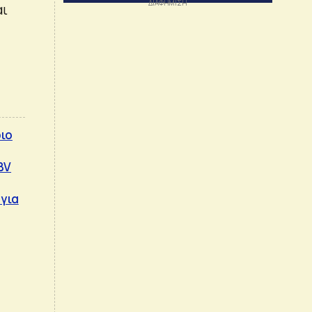
αι
ριο
BV
 για