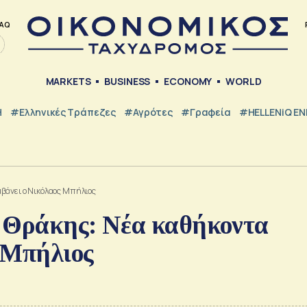
AQ
MARKETS
BUSINESS
ECONOMY
WORLD
Η
#ελληνικές Τράπεζες
#Αγρότες
#Γραφεία
#HELLENiQ E
βάνει ο Νικόλαος Μπήλιος
– Θράκης: Νέα καθήκοντα
 Μπήλιος