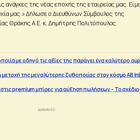
ς ανάγκες της νέας εποχής της εταιρείας μας. Είμ
υχία μας.» Δήλωσε ο Διευθύνων Σύμβουλος της
ας Θράκης Α.Ε. κ. Δημήτρης Πολιτόπουλος.
ποιία με οδηγό τις αξίες της παράγει ένα καλύτερο αύ
η μετοχή της μεγαλύτερης ζυθοποιίας στον κόσμο AB In
 στις premium μπίρες για αύξηση πωλήσεων – Το σχέδιο