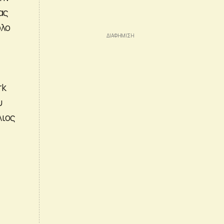
ας
όλο
rk
υ
λιος