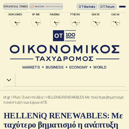
ΟΤ Markets
OT Forum
DOW JONES
SP 500
NASDAQ
FTSE 100
DAX 30
CAC 40
MARKETS
BUSINESS
ECONOMY
WORLD
Χ.Α.
ot.gr
/
Plus
/
Συνεντεύξεις
/
HELLENiQ RENEWABLES: Με ταχύτερο βηματισμό
η ανάπτυξη των έργων ΑΠΕ
HELLENiQ RENEWABLES: Με
ταχύτερο βηματισμό η ανάπτυξη