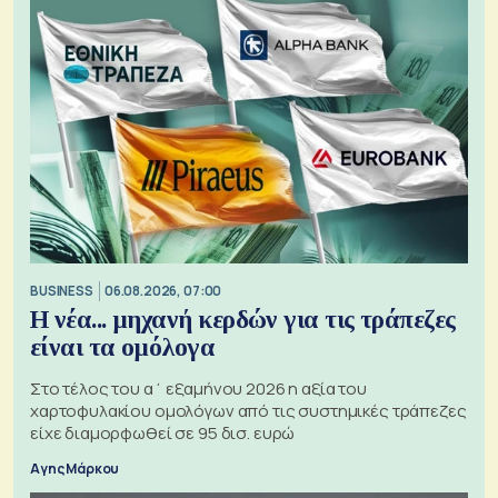
BUSINESS
06.08.2026, 07:00
Η νέα... μηχανή κερδών για τις τράπεζες
είναι τα ομόλογα
Στο τέλος του α΄ εξαμήνου 2026 η αξία του
χαρτοφυλακίου ομολόγων από τις συστημικές τράπεζες
είχε διαμορφωθεί σε 95 δισ. ευρώ
Αγης Μάρκου