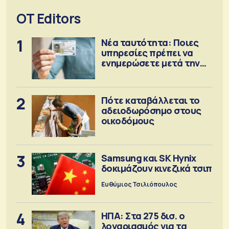
OT Editors
1
Νέα ταυτότητα: Ποιες
υπηρεσίες πρέπει να
ενημερώσετε μετά την
έκδοση
2
Πότε καταβάλλεται το
αδειοδωρόσημο στους
οικοδόμους
3
Samsung και SK Hynix
δοκιμάζουν κινεζικά τσιπ
Ευθύμιος Τσιλιόπουλος
4
ΗΠΑ: Στα 275 δισ. ο
λογαριασμός για τα