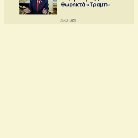
θωρηκτά «Τραμπ»