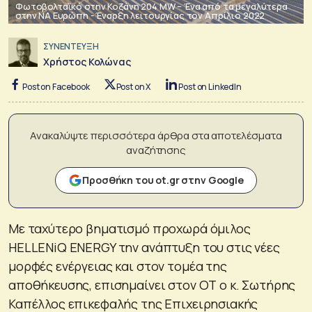
Φωτοβολταϊκό στην Κοζάνη 204 MW – Ένα από τα μεγαλύτερα
στην ΝΑ Ευρώπη - Έναρξη λειτουργίας τον Απρίλιο 2022
ΣΥΝΕΝΤΕΥΞΗ
Χρήστος Κολώνας
Post on Facebook
Post on X
Post on LinkedIn
Ανακαλύψτε περισσότερα άρθρα στα αποτελέσματα
αναζήτησης
Προσθήκη του ot.gr στην Google
Με ταχύτερο βηματισμό προχωρά όμιλος
HELLENiQ ENERGY την ανάπτυξη του στις νέες
μορφές ενέργειας και στον τομέα της
αποθήκευσης, επισημαίνει στον ΟΤ ο κ. Σωτήρης
Καπέλλος επικεφαλής της Επιχειρησιακής