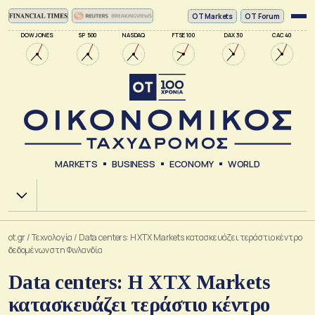
ΟΤ Markets
OT Forum
DOW JONES
SP 500
NASDAQ
FTSE 100
DAX 30
CAC 40
MARKETS
BUSINESS
ECONOMY
WORLD
Χ.Α.
ot.gr
/
Τεχνολογία
/
Data centers: Η XTX Markets κατασκευάζει τεράστιο κέντρο
δεδομένων στη Φινλανδία
Data centers: Η XTX Markets
κατασκευάζει τεράστιο κέντρο