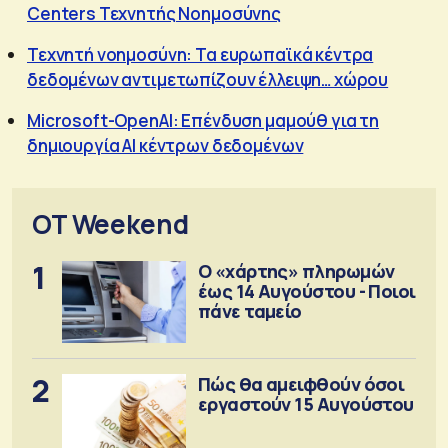
Centers Τεχνητής Νοημοσύνης
Τεχνητή νοημοσύνη: Τα ευρωπαϊκά κέντρα
δεδομένων αντιμετωπίζουν έλλειψη… χώρου
Microsoft-OpenAI: Επένδυση μαμούθ για τη
δημιουργία AI κέντρων δεδομένων
OT Weekend
1
Ο «χάρτης» πληρωμών
έως 14 Αυγούστου - Ποιοι
πάνε ταμείο
2
Πώς θα αμειφθούν όσοι
εργαστούν 15 Αυγούστου