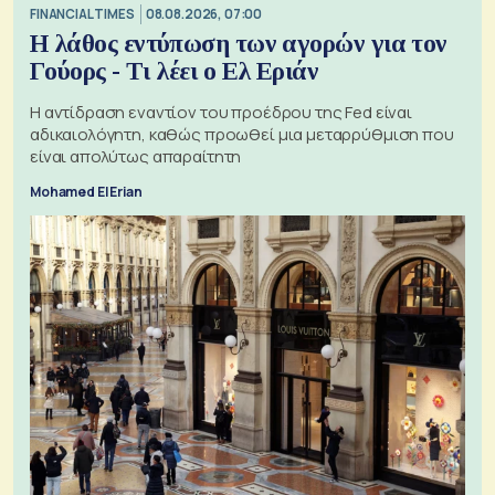
FINANCIAL TIMES
08.08.2026, 07:00
Η λάθος εντύπωση των αγορών για τον
Γούορς - Τι λέει ο Ελ Εριάν
Η αντίδραση εναντίον του προέδρου της Fed είναι
αδικαιολόγητη, καθώς προωθεί μια μεταρρύθμιση που
είναι απολύτως απαραίτητη
Mohamed El Erian