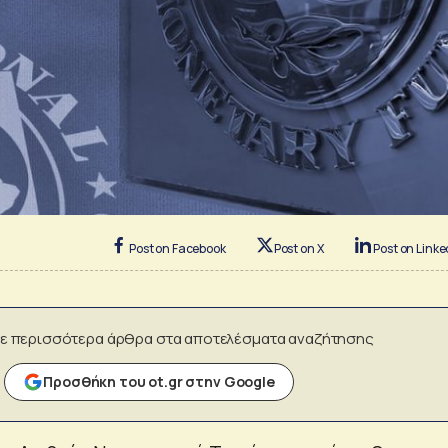
Post on Facebook
Post on X
Post on Linke
ε περισσότερα άρθρα στα αποτελέσματα αναζήτησης
Προσθήκη του ot.gr στην Google