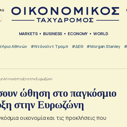
AQ
MARKETS
BUSINESS
ECONOMY
WORLD
τήριο Αθηνών
#Ντόναλντ Τραμπ
#ΔΕΘ
#Morgan Stanley
#
Χαμηλή η ανάπτυξη στην Ευρωζώνη
σουν ώθηση στο παγκόσμιο
ξη στην Ευρωζώνη
γκόσμια οικονομία και τις προκλήσεις που