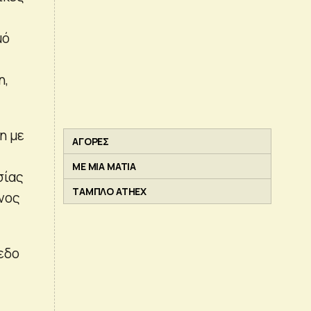
μό
η,
η με
ΑΓΟΡΕΣ
ΜΕ ΜΙΑ ΜΑΤΙΑ
σίας
ΤΑΜΠΛΟ ATHEX
νος
εδο