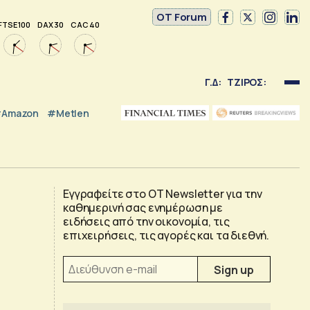
OT Forum
FTSE 100
DAX 30
CAC 40
Γ.Δ:
ΤΖΙΡΟΣ:
Amazon
#Metlen
Εγγραφείτε στο OT Newsletter για την
καθημερινή σας ενημέρωση με
ειδήσεις από την οικονομία, τις
επιχειρήσεις, τις αγορές και τα διεθνή.