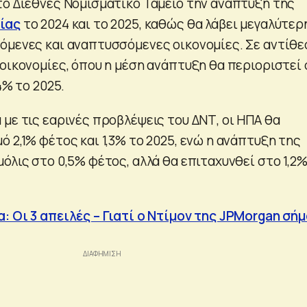
το Διεθνές Νομισματικό Ταμείο την ανάπτυξη της
ίας
το 2024 και το 2025, καθώς θα λάβει μεγαλύτερ
όμενες και αναπτυσσόμενες οικονομίες. Σε αντίθε
 οικονομίες, όπου η μέση ανάπτυξη θα περιοριστεί
4% το 2025.
με τις εαρινές προβλέψεις του ΔΝΤ, οι ΗΠΑ θα
 2,1% φέτος και 1,3% το 2025, ενώ η ανάπτυξη της
όλις στο 0,5% φέτος, αλλά θα επιταχυνθεί στο 1,2
: Οι 3 απειλές – Γιατί ο Ντίμον της JPMorgan σή