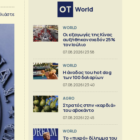
World
λιάστε
WORLD
Οι εξαγωγές της Κίνας
αυξήθηκαν σχεδόν 25%
τον Ιούλιο
07.08.2026 | 23:58
WORLD
Η άνοδος του hot dog
των 100 δολαρίων
07.08.2026 | 23:40
AGRO
Στρατός στην «καρδιά»
του αβοκάντο
07.08.2026 | 22:45
WORLD
Το «πικρό» δίλημμα του