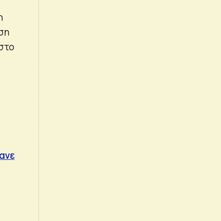
η
ση
 στο
%
μανε