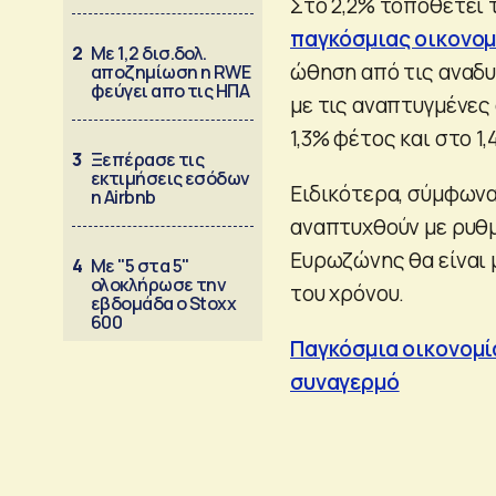
Στο 2,2% τοποθετεί 
παγκόσμιας οικονομ
2
Με 1,2 δισ.δολ.
ώθηση από τις αναδυ
αποζημίωση η RWE
φεύγει απο τις ΗΠΑ
με τις αναπτυγμένες
1,3% φέτος και στο 1,
3
Ξεπέρασε τις
εκτιμήσεις εσόδων
Ειδικότερα, σύμφωνα 
η Airbnb
αναπτυχθούν με ρυθμό
Ευρωζώνης θα είναι μ
4
Με "5 στα 5"
ολοκλήρωσε την
του χρόνου.
εβδομάδα ο Stoxx
600
Παγκόσμια οικονομία
συναγερμό