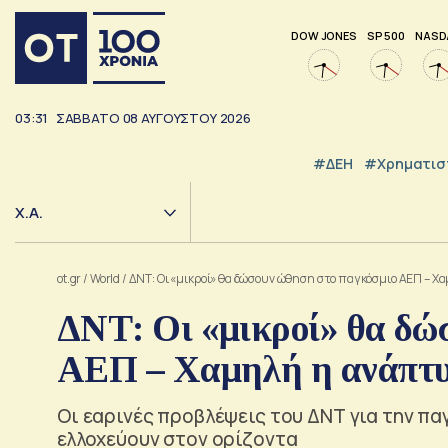
DOW JONES
SP 500
NASD
03:31
ΣΑΒΒΑΤΟ
08
ΑΥΓΟΥΣΤΟΥ
2026
#ΔΕΗ
#Χρηματισ
Χ.Α.
ot.gr
/
World
/
ΔΝΤ: Οι «μικροί» θα δώσουν ώθηση στο παγκόσμιο ΑΕΠ – 
ΔΝΤ: Οι «μικροί» θα δώ
ΑΕΠ – Χαμηλή η ανάπτυ
Οι εαρινές προβλέψεις του ΔΝΤ για την πα
ελλοχεύουν στον ορίζοντα