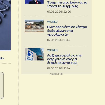
Τραμπ για το Ιράν και τα
Στενά του Ορμούζ
07.08.2026 | 22:00
WORLD
Η Amazon έχτισε κέντρο
δεδομένων στα
«μουλωχτά»
07.08.2026 | 21:45
WORLD
Αυξημένο ρόλο στην
dIn
ενεργειακή αγορά
διεκδικούν τα ΗΑΕ
07.08.2026 | 21:24