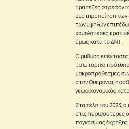
τράπεζες στρέφονται
αυστηροποίηση των 
των υψηλών επιπέδων
χαμηλότερες κρατικέ
όμως κατά το ΔΝΤ.
Ο ρυθμός επέκτασης 
τα ιστορικά πρότυπ
μακροπρόθεσμες συνέ
στην Ουκρανία, η ασ
γεωοικονομικός κατ
Στα τέλη του 2023, 
στις περισσότερες ο
παγκόσμιας έκρηξης τ