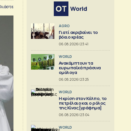
λιάστε
World
AGRO
Γιατί ακριβαίνει το
βόειο κρέας
06.08.2026 | 23:41
WORLD
Ανακάμπτουν τα
ευρωπαϊκά πράσινα
ομόλογα
06.08.2026 | 23:25
WORLD
Η κρίση στoν Κόλπο, το
πετρέλαιο και ο ρόλος
της Κίνας [γράφημα]
06.08.2026 | 23:04
WORLD