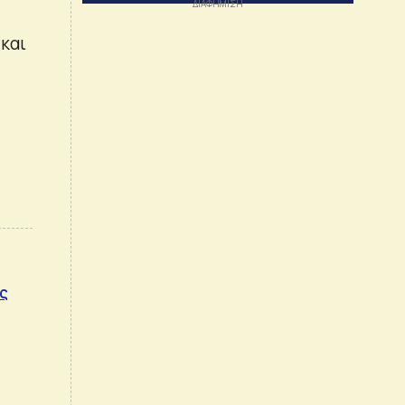
 και
ές