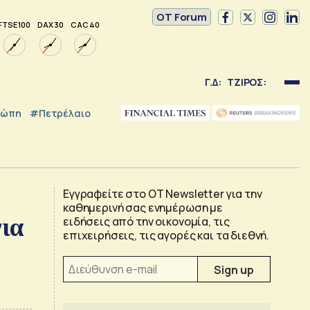
OT Forum
FTSE 100
DAX 30
CAC 40
Γ.Δ:
ΤΖΙΡΟΣ:
ρώπη
#Πετρέλαιο
Εγγραφείτε στο OT Newsletter για την
καθημερινή σας ενημέρωση με
για
ειδήσεις από την οικονομία, τις
επιχειρήσεις, τις αγορές και τα διεθνή.