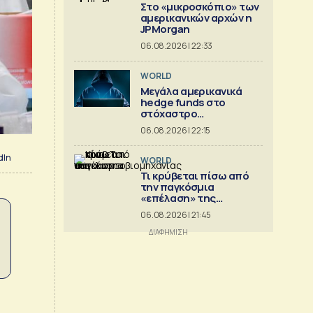
Στο «μικροσκόπιο» των
αμερικανικών αρχών η
JPMorgan
06.08.2026 | 22:33
WORLD
Μεγάλα αμερικανικά
hedge funds στο
στόχαστρο
κυβερνοεπιθέσεων
06.08.2026 | 22:15
dIn
WORLD
Τι κρύβεται πίσω από
την παγκόσμια
«επέλαση» της
κινεζικής
06.08.2026 | 21:45
αυτοκινητοβιομηχανίας