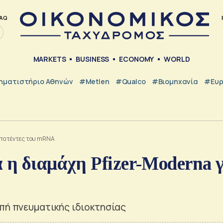
AQ
MARKETS
BUSINESS
ECONOMY
WORLD
ηματιστήριο Αθηνών
#metlen
#Qualco
#Βιομηχανία
#Ευ
ς πατέντες του mRNA
 η διαμάχη Pfizer-Moderna 
πή πνευματικής ιδιοκτησίας