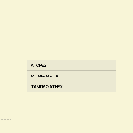
ΑΓΟΡΕΣ
ΜΕ ΜΙΑ ΜΑΤΙΑ
ΤΑΜΠΛΟ ATHEX