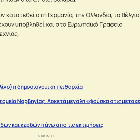
ν κατατεθεί στη Γερμανία, την Ολλανδία, το Βέλγιο
έχουν υποβληθεί και στο Ευρωπαϊκό Γραφείο
εχνίας.
λίγο) η δημοσιονομική πειθαρχία
ταμείο Νορβηγίας: Αρκετά μεγάλη «φούσκα στις μετοχ
δων και κερδών πάνω απο τις εκτιμήσεις