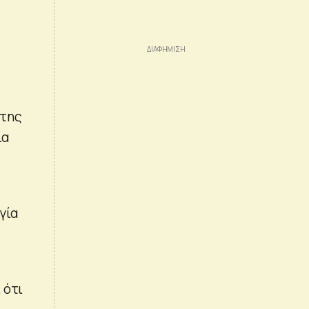
 της
ία
γία
 ότι