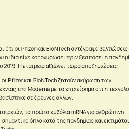
ι ότι οι Pfizer και BioNTech αντέγραψε βελτιώσεις
υ η ίδια είχε κατοχυρώσει πριν ξεσπάσει η πανδημ
υ 2019. Η εταιρεία αξιώνει τώρα αποζημιώσεις.
 οι Pfizer και BioNTech ζητούν ακύρωση των
χνίας της Moderna με το επιχείρημα ότι η τεχνολο
βασίστηκε σε έρευνες άλλων.
εταιρειών, τα πρώτα εμβόλια mRNA για ανθρώπινη
 σημαντικό όπλο κατά της πανδημίας και εκτιμάται