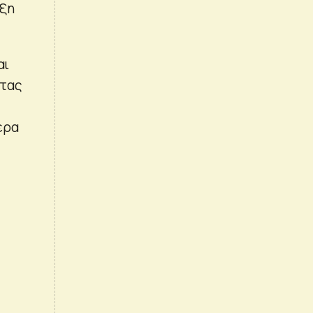
εξη
αι
ντας
ερα