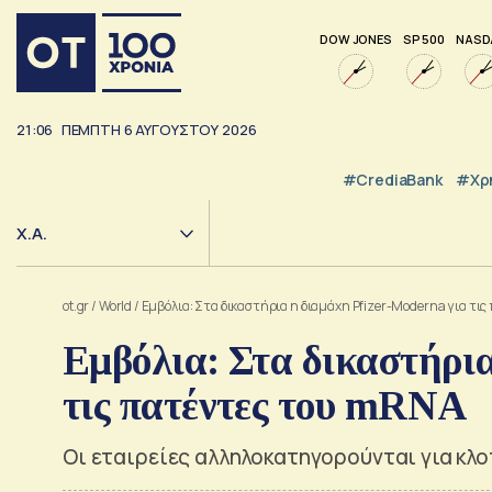
DOW JONES
SP 500
NASD
21:06
ΠΈΜΠΤΗ
6
ΑΥΓΟΎΣΤΟΥ
2026
#CrediaBank
#Χρ
Χ.Α.
ot.gr
/
World
/
Εμβόλια: Στα δικαστήρια η διαμάχη Pfizer-Moderna για τι
Εμβόλια: Στα δικαστήρια
τις πατέντες του mRNA
Οι εταιρείες αλληλοκατηγορούνται για κλο