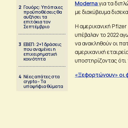
Moderna
για τα διπ
2
Γουόρς: Υπό ποιες
με διακύβευμα δισεκ
προϋποθέσεις θα
αυξήσει τα
επιτόκια τον
Η αμερικανική Pfizer
Σεπτέμβριο
υπέβαλαν το 2022 αγ
να ανακληθούν οι πα
3
ΕΒΕΠ: 2+1 δράσεις
που αναμένει η
αμερικανική εταιρεί
επιχειρηματική
κοινότητα
υποστηρίζοντας ότι 
«Ξεφορτώνουν» οι φ
4
Νέες απάτες στα
crypto - Τα
υποψήφια θύματα