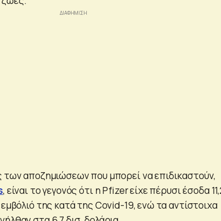
 ζωές.
ς των αποζημιώσεων που μπορεί να επιδικαστούν,
s
, είναι το γεγονός ότι η Pfizer είχε πέρυσι έσοδα 11,
 εμβόλιό της κατά της Covid-19, ενώ τα αντίστοιχα
ήλθαν στα 6,7 δισ. δολάρια.