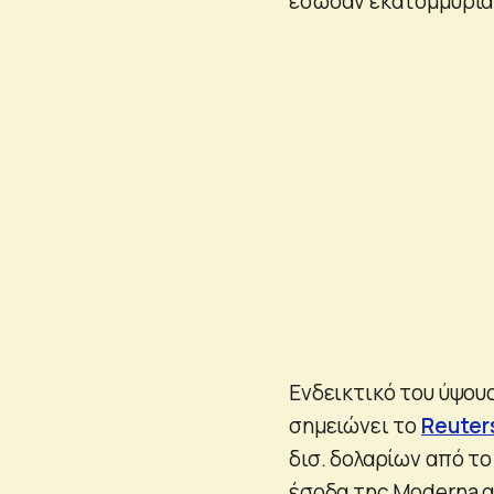
έσωσαν εκατομμύρια
Ενδεικτικό του ύψου
σημειώνει το
Reuter
δισ. δολαρίων από το
έσοδα της Moderna αν