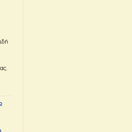
ιδή
ας.
ο
ι