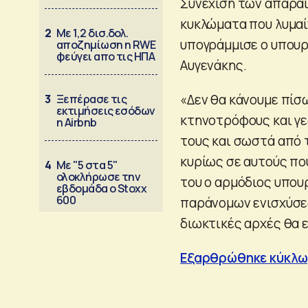
Συνέχιση των απαρα
κυκλώματα που λυμαί
2
Με 1,2 δισ.δολ.
υπογράμμισε ο υπουρ
αποζημίωση η RWE
φεύγει απο τις ΗΠΑ
Αυγενάκης.
«Δεν θα κάνουμε πίσ
3
Ξεπέρασε τις
εκτιμήσεις εσόδων
κτηνοτρόφους και γε
η Airbnb
τους και σωστά από τ
κυρίως σε αυτούς πο
4
Με "5 στα 5"
ολοκλήρωσε την
του ο αρμόδιος υπου
εβδομάδα ο Stoxx
600
παράνομων ενισχύσε
διωκτικές αρχές θα ε
Εξαρθρώθηκε κύκλω