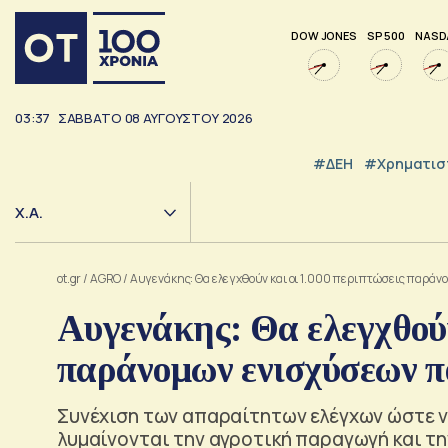
DOW JONES
SP 500
NASD
03:37
ΣΑΒΒΑΤΟ
08
ΑΥΓΟΥΣΤΟΥ
2026
#ΔΕΗ
#Χρηματισ
Χ.Α.
ot.gr
/
AGRO
/
Αυγενάκης: Θα ελεγχθούν και οι 1.000 περιπτώσεις παρά
Αυγενάκης: Θα ελεγχθούν
παράνομων ενισχύσεων 
Συνέχιση των απαραίτητων ελέγχων ώστε 
λυμαίνονται την αγροτική παραγωγή και τ