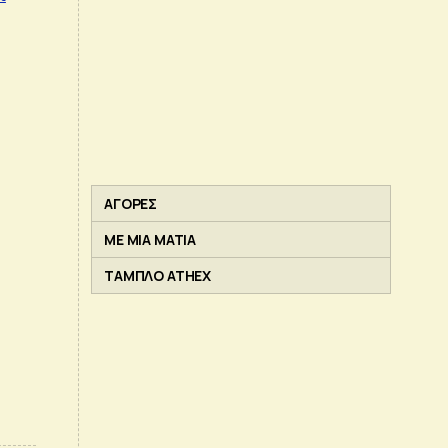
ΑΓΟΡΕΣ
ΜΕ ΜΙΑ ΜΑΤΙΑ
ΤΑΜΠΛΟ ATHEX