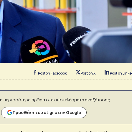
Post on Facebook
Post on X
Post on Linke
ε περισσότερα άρθρα στα αποτελέσματα αναζήτησης
Προσθήκη του ot.gr στην Google