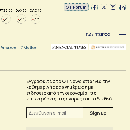
OT Forum
FTSE 100
DAX 30
CAC 40
Γ.Δ:
ΤΖΙΡΟΣ:
Amazon
#Metlen
Εγγραφείτε στο OT Newsletter για την
καθημερινή σας ενημέρωση με
ειδήσεις από την οικονομία, τις
επιχειρήσεις, τις αγορές και τα διεθνή.