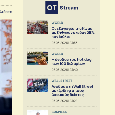
Stream
λιάστε
WORLD
Οι εξαγωγές της Κίνας
αυξήθηκαν σχεδόν 25%
τον Ιούλιο
07.08.2026 | 23:58
WORLD
Η άνοδος του hot dog
των 100 δολαρίων
07.08.2026 | 23:40
WALL STREET
Ανοδος στη Wall Street
με κέρδη για τους
βασικούς δείκτες
07.08.2026 | 23:22
BUSINESS