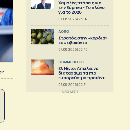
Χαμηλές πτήσεις για
την Εύρηκα - Το πλάνο
για το 2026
07.08.2026 | 23:02
AGRO
Στρατός στην «καρδιά»
του αβοκάντο
07.08.2026 | 22:45
COMMODITIES
Ελ Νίνιο: Απειλεί να
dIn
διαταράξει τα πιο
εμπορεύσιμα προϊόντα
στον κόσμο
07.08.2026 | 22:31