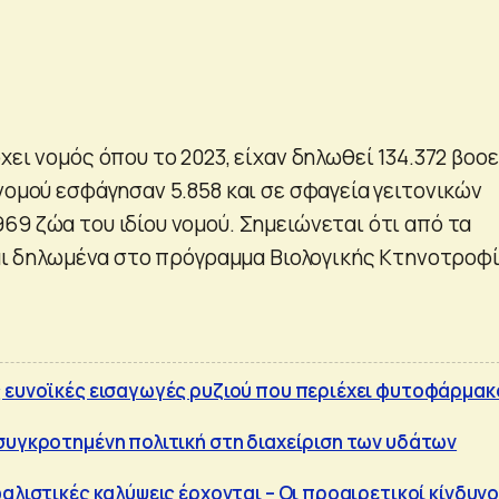
χει νομός όπου το 2023, είχαν δηλωθεί 134.372 βοοε
νομού εσφάγησαν 5.858 και σε σφαγεία γειτονικών
69 ζώα του ιδίου νομού. Σημειώνεται ότι από τα
ίναι δηλωμένα στο πρόγραμμα Βιολογικής Κτηνοτροφί
 ευνοϊκές εισαγωγές ρυζιού που περιέχει φυτοφάρμακ
συγκροτημένη πολιτική στη διαχείριση των υδάτων
αλιστικές καλύψεις έρχονται – Οι προαιρετικοί κίνδυνο