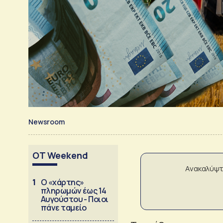
Newsroom
OT Weekend
Ανακαλύψτ
1
Ο «χάρτης»
πληρωμών έως 14
Αυγούστου - Ποιοι
πάνε ταμείο