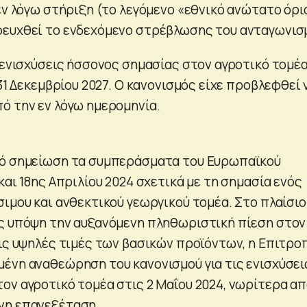
εν λόγω στήριξη (το λεγόμενο «εθνικό ανώτατο όριο
φευχθεί το ενδεχόμενο στρέβλωσης του ανταγωνισ
ς ενισχύσεις ήσσονος σημασίας στον αγροτικό τομέ
 31 Δεκεμβρίου 2027. Ο κανονισμός είχε προβλεφθεί 
ό την εν λόγω ημερομηνία.
πό σημείωση τα συμπεράσματα του Ευρωπαϊκού
και 18ης Απριλίου 2024 σχετικά με τη σημασία ενός
σιμου και ανθεκτικού γεωργικού τομέα. Στο πλαίσιο
ς υπόψη την αυξανόμενη πληθωριστική πίεση στον
τις υψηλές τιμές των βασικών προϊόντων, η Επιτρο
ένη αναθεώρηση του κανονισμού για τις ενισχύσει
ον αγροτικό τομέα στις 2 Μαΐου 2024, νωρίτερα α
νη επανεξέταση.