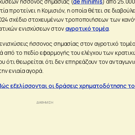
χύσεων ήσσονος σημασίας (
de minimis
) από 25.000
τία προτείνει η Κομισιόν, η οποία θέτει σε διαβούλ
υ 2024 σχέδιο στοχευμένων τροποποιήσεων των καν
ρατικών ενισχύσεων στον
αγροτικό τομέα
.
ς ενισχύσεις ήσσονος σημασίας στον αγροτικό τομέ
σά από το πεδίο εφαρμογής του ελέγχου των κρατικ
υ ότι θεωρείται ότι δεν επηρεάζουν τον ανταγων
την ενιαία αγορά.
Πώς εξελίσσονται οι δράσεις χρηματοδότησης το