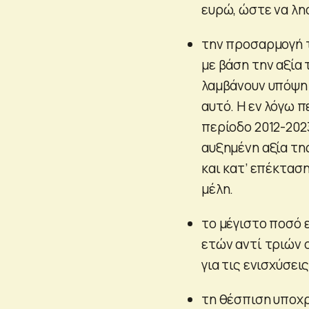
ευρώ, ώστε να λ
την προσαρμογή τ
με βάση την αξία
λαμβάνουν υπόψη 
αυτό. Η εν λόγω 
περίοδο 2012-202
αυξημένη αξία τη
και κατ’ επέκταση
μέλη.
το μέγιστο ποσό 
ετών αντί τριών 
για τις ενισχύσει
τη θέσπιση υποχ