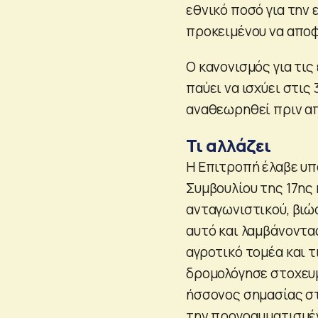
εθνικό ποσό για την 
προκειμένου να απο
Ο κανονισμός για τι
παύει να ισχύει στις
αναθεωρηθεί πριν απ
Τι αλλάζει
Η Επιτροπή έλαβε υ
Συμβουλίου της 17ης 
ανταγωνιστικού, βιώ
αυτό και λαμβάνοντα
αγροτικό τομέα και 
δρομολόγησε στοχευμ
ήσσονος σημασίας στ
την προγραμματισμέ