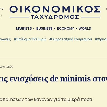
AQ
MARKETS
BUSINESS
ECONOMY
WORLD
γωγές
#Επίδομα 150 Ευρώ
#Χωροταξικό Τουρισμού
#Χρυσή
τικό τομέα
ις ενισχύσεις de minimis στο
οποιήσεων των κανόνων για τα μικρά ποσά