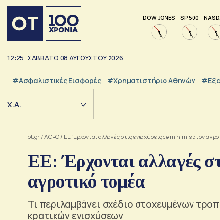
DOW JONES
SP 500
NASD
12:25
ΣΑΒΒΑΤΟ
08
ΑΥΓΟΥΣΤΟΥ
2026
#Ασφαλιστικές Εισφορές
#Χρηματιστήριο Αθηνών
#εξα
Χ.Α.
ot.gr
/
AGRO
/
ΕΕ: Έρχονται αλλαγές στις ενισχύσεις de minimis στον αγρο
ΕΕ: Έρχονται αλλαγές στ
αγροτικό τομέα
Τι περιλαμβάνει σχέδιο στοχευμένων τροπ
κρατικών ενισχύσεων