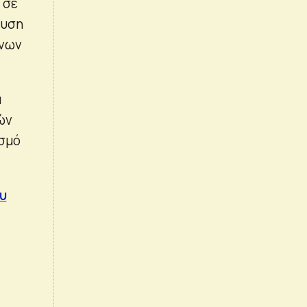
 σε
ευση
όνων
α
ών
ισμό
υ