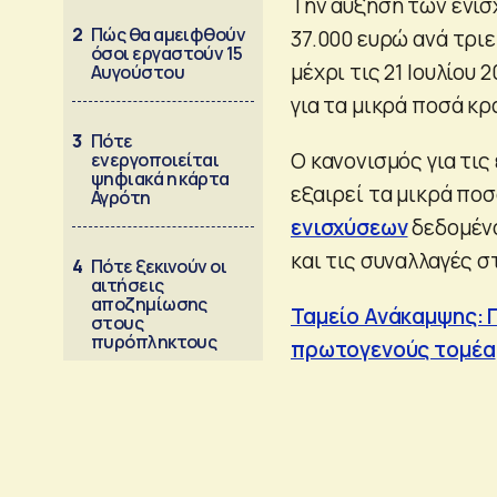
Την αύξηση των ενισ
2
Πώς θα αμειφθούν
37.000 ευρώ ανά τριε
όσοι εργαστούν 15
μέχρι τις 21 Ιουλίο
Αυγούστου
για τα μικρά ποσά κ
3
Πότε
Ο κανονισμός για τι
ενεργοποιείται
ψηφιακά η κάρτα
εξαιρεί τα μικρά πο
Αγρότη
ενισχύσεων
δεδομένο
και τις συναλλαγές σ
4
Πότε ξεκινούν οι
αιτήσεις
αποζημίωσης
Ταμείο Ανάκαμψης: 
στους
πυρόπληκτους
πρωτογενούς τομέα