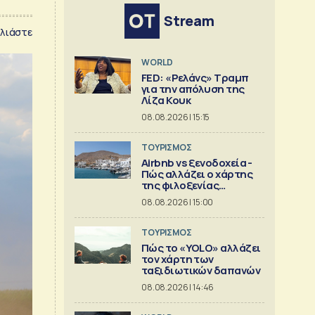
Stream
λιάστε
WORLD
FED: «Ρελάνς» Τραμπ
για την απόλυση της
Λίζα Κουκ
08.08.2026 | 15:15
ΤΟΥΡΙΣΜΟΣ
Airbnb vs ξενοδοχεία -
Πώς αλλάζει ο χάρτης
της φιλοξενίας
[γραφήματα]
08.08.2026 | 15:00
ΤΟΥΡΙΣΜΟΣ
Πώς το «YOLO» αλλάζει
τον χάρτη των
ταξιδιωτικών δαπανών
08.08.2026 | 14:46