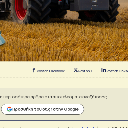
Post on Facebook
Post on X
Post on Linke
ε περισσότερα άρθρα στα αποτελέσματα αναζήτησης
Προσθήκη του ot.gr στην Google