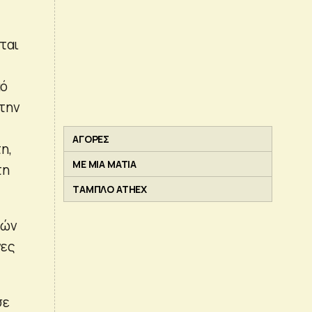
ται
μό
 την
ΑΓΟΡΕΣ
η,
ΜΕ ΜΙΑ ΜΑΤΙΑ
τη
ΤΑΜΠΛΟ ATHEX
κών
νες
σε