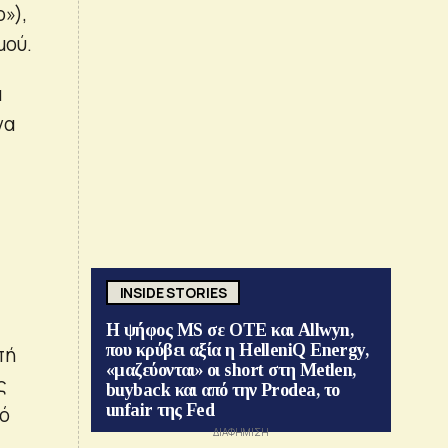
»),
μού.
α
να
INSIDE STORIES
Η ψήφος MS σε ΟΤΕ και Allwyn,
που κρύβει αξία η HelleniQ Energy,
πή
«μαζεύονται» οι short στη Metlen,
ς
buyback και από την Prodea, το
unfair της Fed
πό