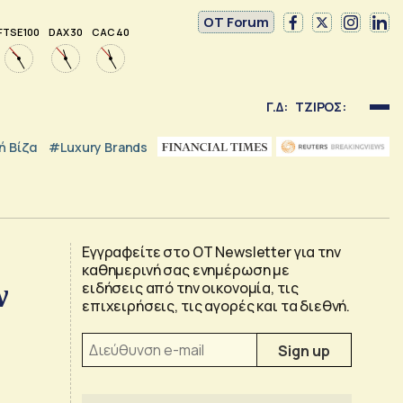
OT Forum
FTSE 100
DAX 30
CAC 40
Γ.Δ:
ΤΖΙΡΟΣ:
 Βίζα
#luxury Brands
Εγγραφείτε στο OT Newsletter για την
καθημερινή σας ενημέρωση με
ν
ειδήσεις από την οικονομία, τις
επιχειρήσεις, τις αγορές και τα διεθνή.