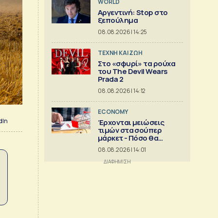
WORLD
Αργεντινή: Stop στο
ξεπούλημα
08.08.2026 | 14:25
TΕΧΝΗ ΚΑΙ ΖΩΗ
Στο «σφυρί» τα ρούχα
του The Devil Wears
Prada 2
08.08.2026 | 14:12
ECONOMY
dIn
Έρχονται μειώσεις
τιμών στα σούπερ
μάρκετ - Πόσο θα
πέσουν
08.08.2026 | 14:01