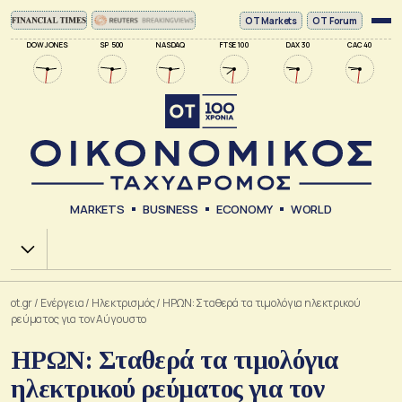
ΟΤ Markets
OT Forum
DOW JONES
SP 500
NASDAQ
FTSE 100
DAX 30
CAC 40
MARKETS
BUSINESS
ECONOMY
WORLD
Χ.Α.
ot.gr
/
Ενέργεια
/
Ηλεκτρισμός
/
ΗΡΩΝ: Σταθερά τα τιμολόγια ηλεκτρικού
ρεύματος για τον Αύγουστο
ΗΡΩΝ: Σταθερά τα τιμολόγια
ηλεκτρικού ρεύματος για τον