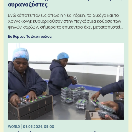
ουρανοξύστες
Ενώ κάποτε πόλεις όπως η Νέα Υόρκη, το Σικάγο και το
Χονγκ Κονγκ κυριαρχούσαν στην παγκόσμια κούρσα των
ψηλών κτιρίων, σήμερα το επίκεντρο έχει μετατοπιστεί
προς την Ασία
Ευθύμιος Τσιλιόπουλος
WORLD
09.08.2026, 08:00