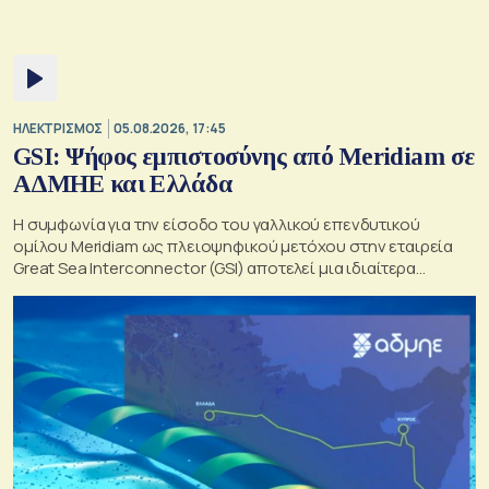
ΗΛΕΚΤΡΙΣΜΟΣ
05.08.2026, 17:45
GSI: Ψήφος εμπιστοσύνης από Meridiam σε
ΑΔΜΗΕ και Ελλάδα
Η συμφωνία για την είσοδο του γαλλικού επενδυτικού
ομίλου Meridiam ως πλειοψηφικού μετόχου στην εταιρεία
Great Sea Interconnector (GSI) αποτελεί μια ιδιαίτερα
σημαντική εξέλιξη για την ηλεκτρική διασύνδεση Ελλάδας –
Κύπρου