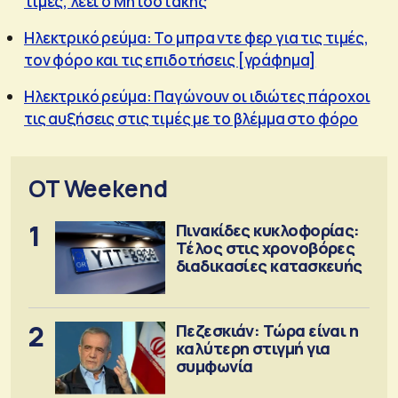
τιμές, λέει ο Μητσοτάκης
Ηλεκτρικό ρεύμα: Το μπρα ντε φερ για τις τιμές,
τον φόρο και τις επιδοτήσεις [γράφημα]
Ηλεκτρικό ρεύμα: Παγώνουν οι ιδιώτες πάροχοι
τις αυξήσεις στις τιμές με το βλέμμα στο φόρο
OT Weekend
1
Πινακίδες κυκλοφορίας:
Τέλος στις χρονοβόρες
διαδικασίες κατασκευής
2
Πεζεσκιάν: Τώρα είναι η
καλύτερη στιγμή για
συμφωνία