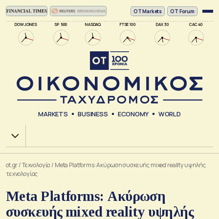
ΟΤ Markets
OT Forum
DOW JONES
SP 500
NASDAQ
FTSE 100
DAX 30
CAC 40
MARKETS
BUSINESS
ECONOMY
WORLD
Χ.Α.
ot.gr
/
Τεχνολογία
/
Meta Platforms: Ακύρωση συσκευής mixed reality υψηλής
τεχνολογίας
Meta Platforms: Ακύρωση
συσκευής mixed reality υψηλής