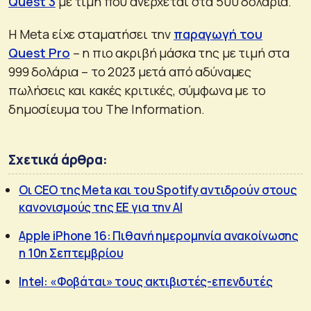
Quest 3
με τιμή που ανέρχεται στα 500 δολάρια.
Η Meta είχε σταματήσει την
παραγωγή του
Quest Pro
– η πιο ακριβή μάσκα της με τιμή στα
999 δολάρια – το 2023 μετά από αδύναμες
πωλήσεις και κακές κριτικές, σύμφωνα με το
δημοσίευμα του The Information.
Σχετικά άρθρα:
Οι CEO της Meta και του Spotify αντιδρούν στους
κανονισμούς της ΕΕ για την AI
Apple iPhone 16: Πιθανή ημερομηνία ανακοίνωσης
η 10η Σεπτεμβρίου
Intel: «Φοβάται» τους ακτιβιστές-επενδυτές