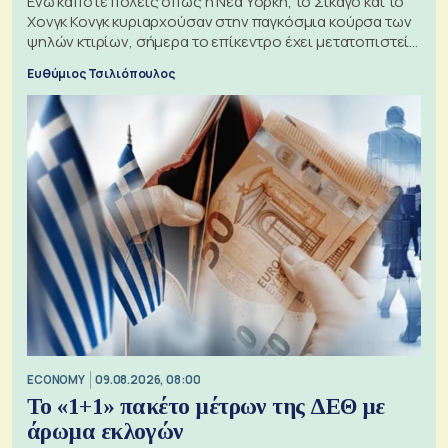
Ενώ κάποτε πόλεις όπως η Νέα Υόρκη, το Σικάγο και το
Χονγκ Κονγκ κυριαρχούσαν στην παγκόσμια κούρσα των
ψηλών κτιρίων, σήμερα το επίκεντρο έχει μετατοπιστεί
προς την Ασία
Ευθύμιος Τσιλιόπουλος
ECONOMY
09.08.2026, 08:00
Το «1+1» πακέτο μέτρων της ΔΕΘ με
άρωμα εκλογών