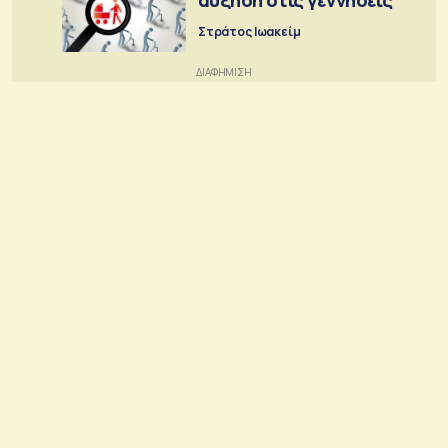
Στράτος Ιωακείμ