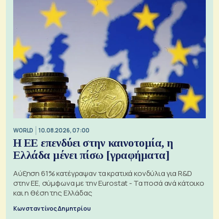
WORLD
10.08.2026, 07:00
Η ΕΕ επενδύει στην καινοτομία, η
Ελλάδα μένει πίσω [γραφήματα]
Αύξηση 61% κατέγραψαν τα κρατικά κονδύλια για R&D
στην ΕΕ, σύμφωνα με την Eurostat - Τα ποσά ανά κάτοικο
και η θέση της Ελλάδας
Κωνσταντίνος Δημητρίου