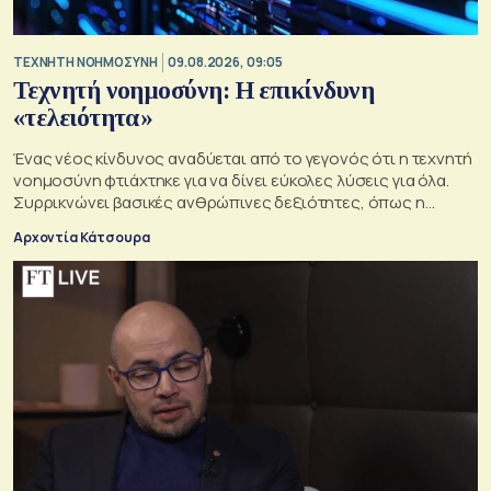
TΕΧΝΗΤΗ ΝΟΗΜΟΣΥΝΗ
09.08.2026, 09:05
Τεχνητή νοημοσύνη: Η επικίνδυνη
«τελειότητα»
Ένας νέος κίνδυνος αναδύεται από το γεγονός ότι η τεχνητή
νοημοσύνη φτιάχτηκε για να δίνει εύκολες λύσεις για όλα.
Συρρικνώνει βασικές ανθρώπινες δεξιότητες, όπως η
ενσυναίσθηση και η κοινωνική επαφή
Αρχοντία Κάτσουρα