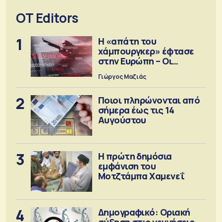
OT Editors
1
Η «απάτη του
χάμπουργκερ» έφτασε
στην Ευρώπη – Οι
προειδοποιήσεις
Γιώργος Μαζιάς
2
Ποιοι πληρώνονται από
σήμερα έως τις 14
Αυγούστου
3
Η πρώτη δημόσια
εμφάνιση του
Μοτζτάμπα Χαμενεΐ
4
Δημογραφικό: Οριακή
αύξηση στις γεννήσεις