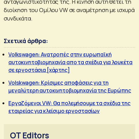
ανταγωνιστικότητας της. Η κίνηση αυτη θέτει τη
διοίκηση του Ομίλου VW σε αναμέτρηση με ισχυρά
συνδικάτα.
Σχετικά άρθρα:
Volkswagen: Ανατροπές στην ευρωπαϊκή
αυτοκινητοβιομηχανία απο τα σχέδια για λουκέτα
σε εργοστάσια [χάρτης]
Volskwagen: Κρίσιμες αποφάσεις για τη
μεγαλύτερη αυτοκινητοβιομηχανία της Ευρώπης
Εργαζόμενοι VW: Θα πολεμήσουμε τα σχέδια της
εταιρείας για κλείσιμο εργοστασίων
OT Editors