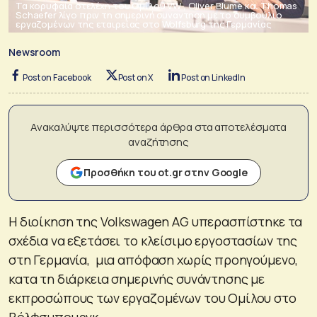
Τα κορυφαία στελέχη του Ομίλου VW , Oliver Blume και Thomas
Schaefer λίγο πριν τη σημερινή συναντηση με το συμβούλιο
εργαζομένων της εταιρείας στο Wolfsburg της Γερμανίας
Newsroom
Post on Facebook
Post on X
Post on LinkedIn
Ανακαλύψτε περισσότερα άρθρα στα αποτελέσματα
αναζήτησης
Προσθήκη του ot.gr στην Google
Η διοίκηση της Volkswagen AG υπερασπίστηκε τα
σχέδια να εξετάσει το κλείσιμο εργοστασίων της
στη Γερμανία, μια απόφαση χωρίς προηγούμενο,
κατα τη διάρκεια σημερινής συνάντησης με
εκπροσώπους των εργαζομένων του Ομίλου στο
Βόλφσμπουργκ.