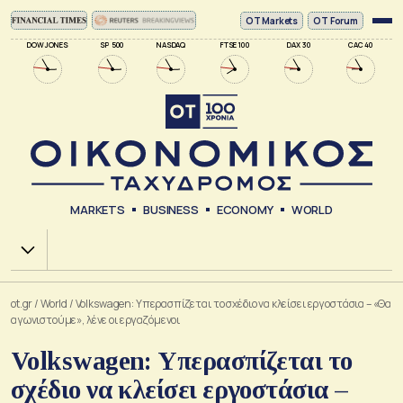
ΟΤ Markets
OT Forum
DOW JONES
SP 500
NASDAQ
FTSE 100
DAX 30
CAC 40
MARKETS
BUSINESS
ECONOMY
WORLD
Χ.Α.
ot.gr
/
World
/
Volkswagen: Υπερασπίζεται το σχέδιο να κλείσει εργοστάσια – «Θα
αγωνιστούμε», λένε οι εργαζόμενοι
Volkswagen: Υπερασπίζεται το
σχέδιο να κλείσει εργοστάσια –