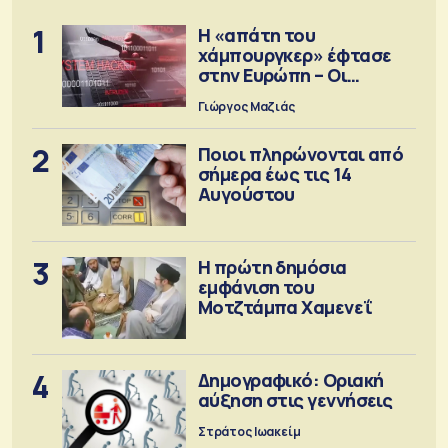
1
Η «απάτη του
χάμπουργκερ» έφτασε
στην Ευρώπη – Οι
προειδοποιήσεις
Γιώργος Μαζιάς
2
Ποιοι πληρώνονται από
σήμερα έως τις 14
Αυγούστου
3
Η πρώτη δημόσια
εμφάνιση του
Μοτζτάμπα Χαμενεΐ
4
Δημογραφικό: Οριακή
αύξηση στις γεννήσεις
Στράτος Ιωακείμ