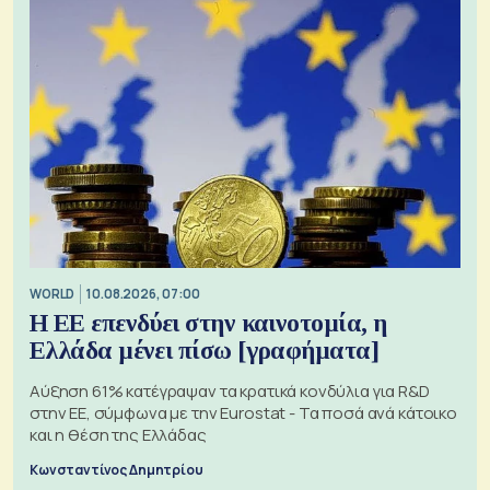
WORLD
10.08.2026, 07:00
Η ΕΕ επενδύει στην καινοτομία, η
Ελλάδα μένει πίσω [γραφήματα]
Αύξηση 61% κατέγραψαν τα κρατικά κονδύλια για R&D
στην ΕΕ, σύμφωνα με την Eurostat - Τα ποσά ανά κάτοικο
και η θέση της Ελλάδας
Κωνσταντίνος Δημητρίου