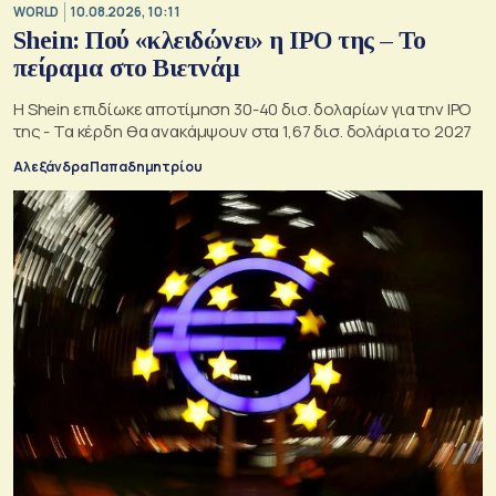
WORLD
10.08.2026, 10:11
Shein: Πού «κλειδώνει» η IPO της – Το
πείραμα στο Βιετνάμ
Η Shein επιδίωκε αποτίμηση 30-40 δισ. δολαρίων για την IPO
της - Τα κέρδη θα ανακάμψουν στα 1,67 δισ. δολάρια το 2027
Αλεξάνδρα Παπαδημητρίου