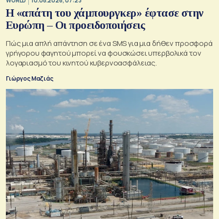
WORLD
10.08.2026, 07:23
Η «απάτη του χάμπουργκερ» έφτασε στην
Ευρώπη – Οι προειδοποιήσεις
Πώς μια απλή απάντηση σε ένα SMS για μια δήθεν προσφορά
γρήγορου φαγητού μπορεί να φουσκώσει υπερβολικά τον
λογαριασμό του κινητού κυβερνοασφάλειας.
Γιώργος Μαζιάς