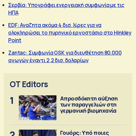
Σερβία: Υπογράφει ενεργειακή συμφωνία με τις
ΗΠΑ
EDF: Αναζητα ακόμα 4 δισ. λίρες για να
ολοκληρώσει το πυρηνικό εργοστάσιο στο Hinkley
Point
Zantac: Συμφωνία GSK για διευθέτηση 80.000
αγωγών έναντι 2,2 δισ. δολαρίων
OT Editors
1
Απροσδόκητη αύξηση
των παραγγελιών στη
γερμανική βιομηχανία
2
Γουόρς: Υπό ποιες