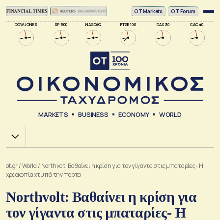
ΟΤ Markets
OT Forum
DOW JONES
SP 500
NASDAQ
FTSE 100
DAX 30
CAC 40
MARKETS
BUSINESS
ECONOMY
WORLD
Χ.Α.
ot.gr
/
World
/
Northvolt: Βαθαίνει η κρίση για τον γίγαντα στις μπαταρίες- Η
χρεοκοπία χτυπά την πόρτα
Northvolt: Βαθαίνει η κρίση για
τον γίγαντα στις μπαταρίες- Η