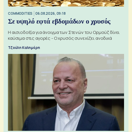
COMMODITIES
06.08.2026, 09:18
Σε υψηλό εφτά εβδομάδων ο χρυσός
Η αισιοδοξία για άνοιγμα των Στενών του Ορμούζ δίνει
καύσιμα στις αγορές - Ο χρυσός συνεχίζει ανοδικά
Τζούλη Καλημέρη