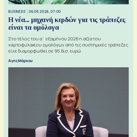
BUSINESS
06.08.2026, 07:00
Η νέα... μηχανή κερδών για τις τράπεζες
είναι τα ομόλογα
Στο τέλος του α΄ εξαμήνου 2026 η αξία του
χαρτοφυλακίου ομολόγων από τις συστημικές τράπεζες
είχε διαμορφωθεί σε 95 δισ. ευρώ
Αγης Μάρκου