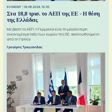
ECONOMY
06.08.2026, 16:30
Στα 18,8 τρισ. το ΑΕΠ της ΕΕ - Η θέση
της Ελλάδας
Με βάση το ΑΕΠ, η Γερμανία είχε τη μεγαλύτερη
οικονομία μεταξύ των χωρών της ΕΕ, ακολουθούμενη
από τη Γαλλία
Γρηγόρης Τραγγανίδας