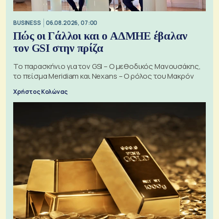
BUSINESS
06.08.2026, 07:00
Πώς οι Γάλλοι και ο ΑΔΜΗΕ έβαλαν
τον GSI στην πρίζα
Το παρασκήνιο για τον GSI – Ο μεθοδικός Μανουσάκης,
το πείσμα Meridiam και Nexans – Ο ρόλος του Μακρόν
Χρήστος Κολώνας