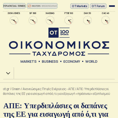
ΟΤ Markets
OT Forum
DOW JONES
SP 500
NASDAQ
FTSE 100
DAX 30
CAC 40
MARKETS
BUSINESS
ECONOMY
WORLD
Χ.Α.
ot.gr
/
Green
/
Ανανεώσιμες Πηγές Ενέργειας - ΑΠΕ
/
ΑΠΕ: Yπερδιπλάσιες οι
δαπάνες της ΕΕ για εισαγωγή από ό,τι για εξαγωγή «πράσινου» εξοπλισμού
ΑΠΕ: Yπερδιπλάσιες οι δαπάνες
της ΕΕ για εισαγωγή από ό,τι για