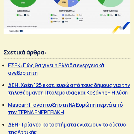
Σχετικά άρθρα:
ΕΣΕΚ: Πώς θα γίνει η Ελλάδα ενεργειακά
ανεξάρτητη
ΔΕΗ: Χρέη 125 εκατ. ευρώ από τους δήμους για την
τηλεθέρμανση Πτολεμαΐδας και Κοζάνης – Η λύση
Masdar: Η ανάπτυξη στη ΝΑ Ευρώπη περνά από
την ΤΕΡΝΑ ΕΝΕΡΓΕΙΑΚΗ
ΔΕΗ: Τρία νέα καταστήματα ενισχύουν το δίκτυο
της Αττικής