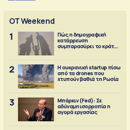
OT Weekend
1
Πώς η δημογραφική
κατάρρευση
συμπαρασύρει το κράτος
πρόνοιας
2
Η ουκρανική startup πίσω
από τα drones που
χτυπούν βαθιά τη Ρωσία
3
Μπάρκιν (Fed): Σε
αδύναμη ισορροπία η
αγορά εργασίας