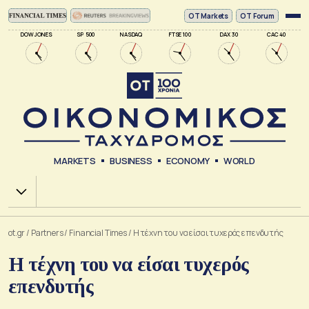
ΟΤ Markets
OT Forum
DOW JONES
SP 500
NASDAQ
FTSE 100
DAX 30
CAC 40
MARKETS
BUSINESS
ECONOMY
WORLD
Χ.Α.
ot.gr
/
Partners
/
Financial Times
/
Η τέχνη του να είσαι τυχερός επενδυτής
Η τέχνη του να είσαι τυχερός
επενδυτής