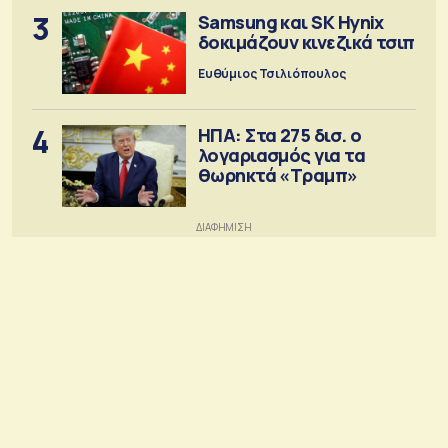
3
Samsung και SK Hynix
δοκιμάζουν κινεζικά τσιπ
Ευθύμιος Τσιλιόπουλος
4
ΗΠΑ: Στα 275 δισ. ο
λογαριασμός για τα
θωρηκτά «Τραμπ»