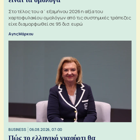
Στο τέλος του α΄ εξαμήνου 2026 η αξία του
χαρτοφυλακίου ομολόγων από τις συστημικές τράπεζες
είχε διαμορφωθεί σε 95 δισ. ευρώ
Αγης Μάρκου
BUSINESS
06.08.2026, 07:00
Πώς το ελληνικό γιαούρτι θα