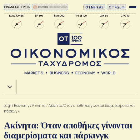
ΟΤ Markets
OT Forum
DOW JONES
SP 500
NASDAQ
FTSE 100
DAX 30
CAC 40
MARKETS
BUSINESS
ECONOMY
WORLD
Χ.Α.
ot.gr
/
Economy
/
Ακίνητα
/
Ακίνητα: Όταν αποθήκες γίνονται διαμερίσματα και
πάρκινγκ
Ακίνητα: Όταν αποθήκες γίνονται
διαμερίσματα και πάρκινγκ