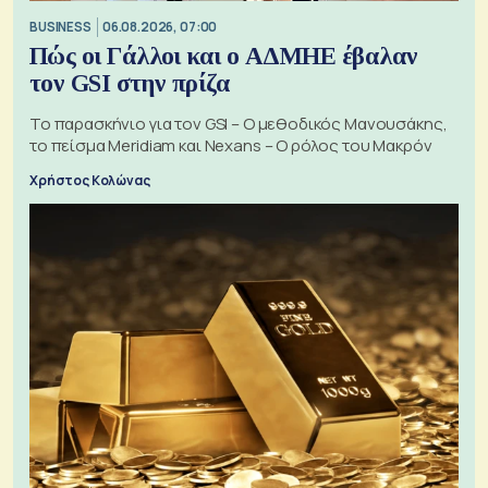
BUSINESS
06.08.2026, 07:00
Πώς οι Γάλλοι και ο ΑΔΜΗΕ έβαλαν
τον GSI στην πρίζα
Το παρασκήνιο για τον GSI – Ο μεθοδικός Μανουσάκης,
το πείσμα Meridiam και Nexans – Ο ρόλος του Μακρόν
Χρήστος Κολώνας