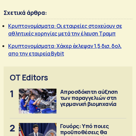
Σχετικά άρθρα:
Κρυπτονομίσματα: Οι εταιρείες στοχεύουν σε
αθλητικές χορηγίες μετά την έλευση Τραμπ
Κρυπτονομίσματα: Χάκερ έκλεψαν 1,5 δισ. δολ.
απο την εταιρεία Bybit
OT Editors
1
Απροσδόκητη αύξηση
των παραγγελιών στη
γερμανική βιομηχανία
2
Γουόρς: Υπό ποιες
προϋποθέσεις θα