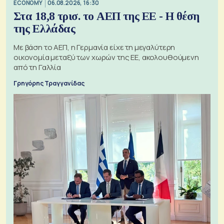
ECONOMY
06.08.2026, 16:30
Στα 18,8 τρισ. το ΑΕΠ της ΕΕ - Η θέση
της Ελλάδας
Με βάση το ΑΕΠ, η Γερμανία είχε τη μεγαλύτερη
οικονομία μεταξύ των χωρών της ΕΕ, ακολουθούμενη
από τη Γαλλία
Γρηγόρης Τραγγανίδας