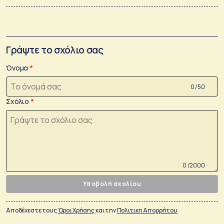
Γράψτε το σχόλιο σας
Όνομα
0 /50
Σχόλιο
0 /2000
Υποβολή σχολίου
Αποδέχεστε τους
Όροι Χρήσης
και την
Πολιτικη Απορρήτου