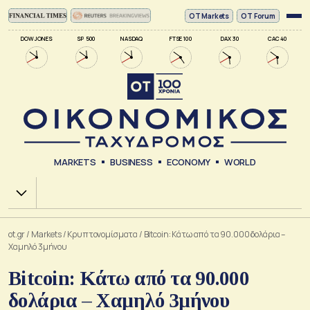
ΟΤ Markets
OT Forum
DOW JONES
SP 500
NASDAQ
FTSE 100
DAX 30
CAC 40
MARKETS
BUSINESS
ECONOMY
WORLD
Χ.Α.
ot.gr
/
Markets
/
Kρυπτονομίσματα
/
Bitcoin: Κάτω από τα 90.000 δολάρια –
Χαμηλό 3μήνου
Bitcoin: Κάτω από τα 90.000
δολάρια – Χαμηλό 3μήνου