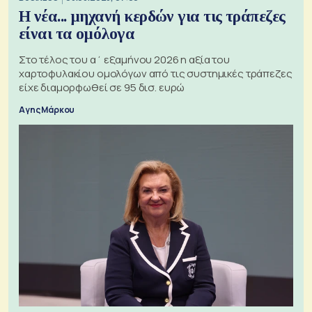
Η νέα... μηχανή κερδών για τις τράπεζες
είναι τα ομόλογα
Στο τέλος του α΄ εξαμήνου 2026 η αξία του
χαρτοφυλακίου ομολόγων από τις συστημικές τράπεζες
είχε διαμορφωθεί σε 95 δισ. ευρώ
Αγης Μάρκου