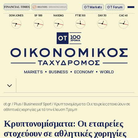
ΟΤ Markets
OT Forum
DOW JONES
SP 500
NASDAQ
FTSE 100
DAX 30
CAC 40
MARKETS
BUSINESS
ECONOMY
WORLD
Χ.Α.
ot.gr
/
Plus
/
Business of Sport
/
Κρυπτονομίσματα: Οι εταιρείες στοχεύουν σε
αθλητικές χορηγίες μετά την έλευση Τραμπ
Κρυπτονομίσματα: Οι εταιρείες
στοχεύουν σε αθλητικές χορηγίες