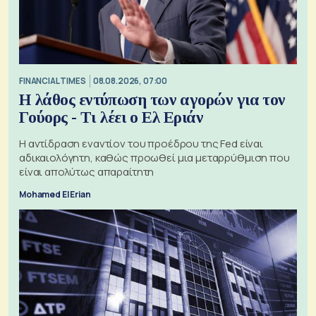
FINANCIAL TIMES
08.08.2026, 07:00
Η λάθος εντύπωση των αγορών για τον
Γούορς - Τι λέει ο Ελ Εριάν
Η αντίδραση εναντίον του προέδρου της Fed είναι
αδικαιολόγητη, καθώς προωθεί μια μεταρρύθμιση που
είναι απολύτως απαραίτητη
Mohamed El Erian