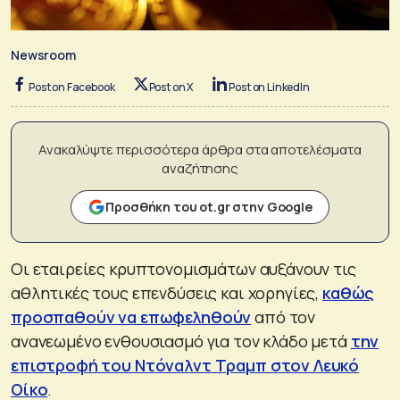
Newsroom
Post on Facebook
Post on X
Post on LinkedIn
Ανακαλύψτε περισσότερα άρθρα στα αποτελέσματα
αναζήτησης
Προσθήκη του ot.gr στην Google
Οι εταιρείες κρυπτονομισμάτων αυξάνουν τις
αθλητικές τους επενδύσεις και χορηγίες,
καθώς
προσπαθούν να επωφεληθούν
από τον
ανανεωμένο ενθουσιασμό για τον κλάδο μετά
την
επιστροφή του Ντόναλντ Τραμπ στον Λευκό
Οίκο
.