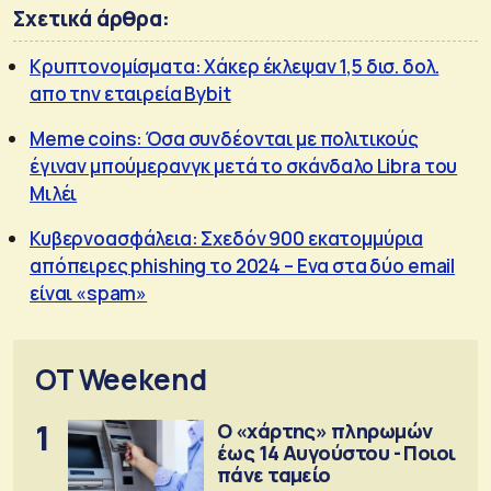
Σχετικά άρθρα:
Κρυπτονομίσματα: Χάκερ έκλεψαν 1,5 δισ. δολ.
απο την εταιρεία Bybit
Μeme coins: Όσα συνδέονται με πολιτικούς
έγιναν μπούμερανγκ μετά το σκάνδαλο Libra του
Μιλέι
Κυβερνοασφάλεια: Σχεδόν 900 εκατομμύρια
απόπειρες phishing το 2024 – Ενα στα δύο email
είναι «spam»
OT Weekend
1
Ο «χάρτης» πληρωμών
έως 14 Αυγούστου - Ποιοι
πάνε ταμείο