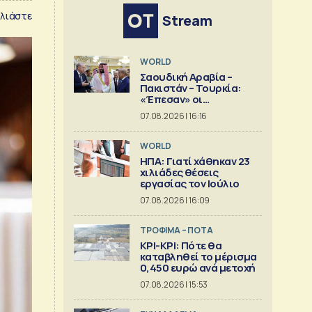
λιάστε
Stream
WORLD
Σαουδική Αραβία –
Πακιστάν – Τουρκία:
«Έπεσαν» οι
υπογραφές στην «κοινή
07.08.2026 | 16:16
αμυντική συμφωνία της
Μέκκας»
WORLD
ΗΠΑ: Γιατί χάθηκαν 23
χιλιάδες θέσεις
εργασίας τον Ιούλιο
07.08.2026 | 16:09
ΤΡΟΦΙΜΑ – ΠΟΤΑ
ΚΡΙ-ΚΡΙ: Πότε θα
καταβληθεί το μέρισμα
0,450 ευρώ ανά μετοχή
07.08.2026 | 15:53