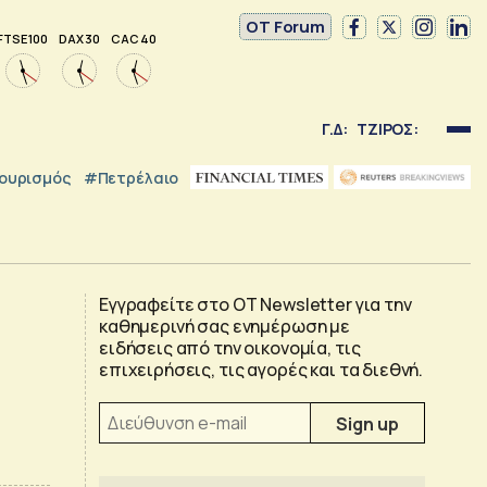
OT Forum
FTSE 100
DAX 30
CAC 40
Γ.Δ:
ΤΖΙΡΟΣ:
ουρισμός
#Πετρέλαιο
Εγγραφείτε στο OT Newsletter για την
καθημερινή σας ενημέρωση με
ειδήσεις από την οικονομία, τις
επιχειρήσεις, τις αγορές και τα διεθνή.