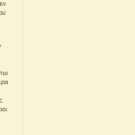
δεν
λού
ν
ς
πιο
ερα
ς
ροι