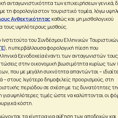
κή ανταγωνιστικότητα των επιχειρήσεων γενικά, 
ι με τη φορολογία στον τουριστικό τομέα, λόγω υψη
λους Ανθεκτικότητας
καθώς και μη μισθολογικού
ια τους υψηλότερους μισθούς.
 Ινστιτούτο του Συνδέσμου Ελληνικών Τουριστικώ
ΤΕ
), η υπερβάλλουσα φορολογική πίεση που
λληνικά ξενοδοχεία έναντι των ανταγωνιστών του
πτώσεις στην οικονομική βιωσιμότητα κυρίως των 
ων, που με μεγάλη συχνότητα απαντώνται – ιδιαίτ
κά – στους λιγότερο δημοφιλείς προορισμούς, στη
ιστικής περιόδου σε σχέση με τις δυνατότητες τη
η για υψηλότερες τιμές ώστε να καλύπτονται οι φό
ουργικά κόστη.
ώνονται τα κίνητρα για αύξηση των αποδοχών και