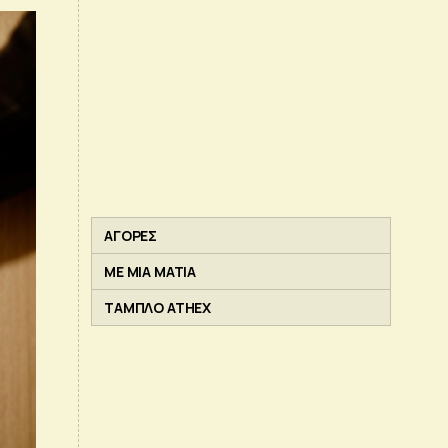
ΑΓΟΡΕΣ
ΜΕ ΜΙΑ ΜΑΤΙΑ
ΤΑΜΠΛΟ ATHEX