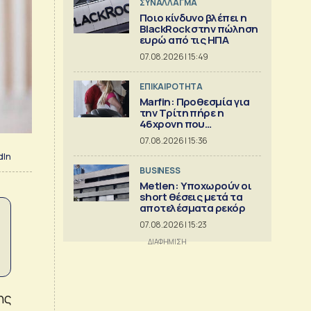
ΣΥΝΑΛΛΑΓΜΑ
Ποιο κίνδυνο βλέπει η
BlackRock στην πώληση
ευρώ από τις ΗΠΑ
07.08.2026 | 15:49
ΕΠΙΚΑΙΡΟΤΗΤΑ
Marfin: Προθεσμία για
την Τρίτη πήρε η
46χρονη που
κατηγορείται για τον
07.08.2026 | 15:36
εμπρησμό
dIn
BUSINESS
Metlen: Υποχωρούν οι
short θέσεις μετά τα
αποτελέσματα ρεκόρ
07.08.2026 | 15:23
ης