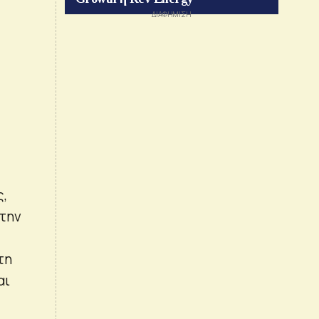
ς,
 την
τη
αι