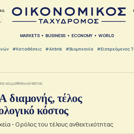
AQ
MARKETS
BUSINESS
ECONOMY
WORLD
ηνών
#Καταθέσεις
#Airbnb
#Βιομηχανία
#εισερχόμενος Τ
ας και μισθολογικό κόστος
 διαμονής, τέλος
ολογικό κόστος
οχεία - Ο ρόλος του τέλους ανθεκτικότητας