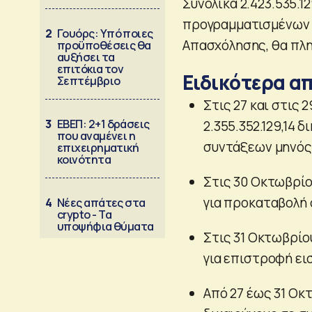
Συνολικά 2.423.535.12
προγραμματισμένων 
2
Γουόρς: Υπό ποιες
Απασχόλησης, θα πλη
προϋποθέσεις θα
αυξήσει τα
επιτόκια τον
Ειδικότερα απ
Σεπτέμβριο
Στις 27 και στις
3
ΕΒΕΠ: 2+1 δράσεις
2.355.352.129,14 
που αναμένει η
συντάξεων μηνός
επιχειρηματική
κοινότητα
Στις 30 Οκτωβρίο
για προκαταβολή 
4
Νέες απάτες στα
crypto - Τα
υποψήφια θύματα
Στις 31 Οκτωβρίο
για επιστροφή ε
Από 27 έως 31 Οκ