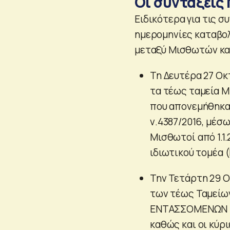
Οι συντάξεις
Ειδικότερα για τις σ
ημερομηνίες καταβολ
μεταξύ Μισθωτών κα
Τη Δευτέρα 27 Οκ
τα τέως ταμεία Μ
που απονεμήθηκαν
ν.4387/2016, μέσ
Μισθωτοί από 1.1.
ιδιωτικού τομέα
Την Τετάρτη 29 Ο
των τέως Ταμείω
ΕΝΤΑΣΣΟΜΕΝΩΝ (
καθώς και οι κύρι