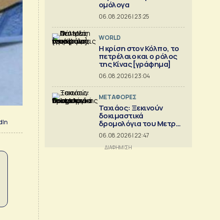
ομόλογα
06.08.2026 | 23:25
WORLD
Η κρίση στoν Κόλπο, το
πετρέλαιο και ο ρόλος
της Κίνας [γράφημα]
06.08.2026 | 23:04
ΜΕΤΑΦΟΡΕΣ
Ταχιάος: Ξεκινούν
δοκιμαστικά
dIn
δρομολόγια του Μετρό
Θεσσαλονίκης προς
06.08.2026 | 22:47
Καλαμαριά