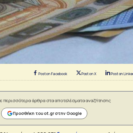
Post on Facebook
Post on X
Post on Linke
ε περισσότερα άρθρα στα αποτελέσματα αναζήτησης
Προσθήκη του ot.gr στην Google