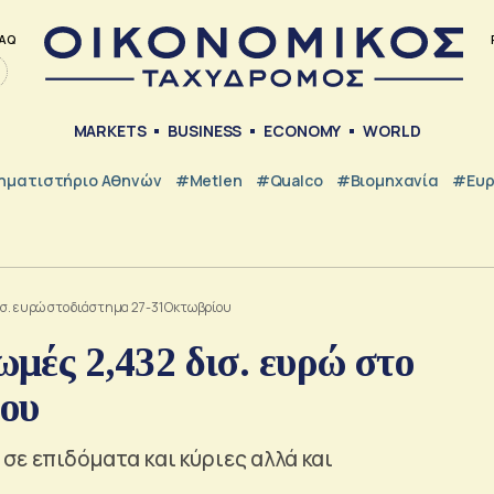
AQ
MARKETS
BUSINESS
ECONOMY
WORLD
ηματιστήριο Αθηνών
#metlen
#Qualco
#Βιομηχανία
#Ευ
ισ. ευρώ στο διάστημα 27-31 Οκτωβρίου
ές 2,432 δισ. ευρώ στο
ίου
σε επιδόματα και κύριες αλλά και