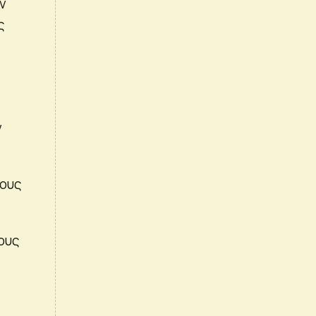
ων
ς
ν
χους
ους