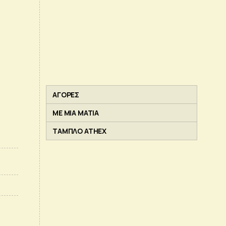
ΑΓΟΡΕΣ
ΜΕ ΜΙΑ ΜΑΤΙΑ
ΤΑΜΠΛΟ ATHEX