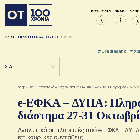
DOW JONES
SP 500
NASD
23:58
ΠΈΜΠΤΗ
6
ΑΥΓΟΎΣΤΟΥ
2026
#CrediaBank
#Χρ
Χ.Α.
ot.gr
/
Tax
/
Εργασιακά – Ασφαλιστικά
/
e-ΕΦΚΑ – ΔΥΠΑ: Πληρωμές 2,432 δ
e-ΕΦΚΑ – ΔΥΠΑ: Πληρωμ
διάστημα 27-31 Οκτωβρ
Αναλυτικά οι πληρωμές από e-ΕΦΚΑ – ΔΥΠΑ 
επικουρικές συντάξεις