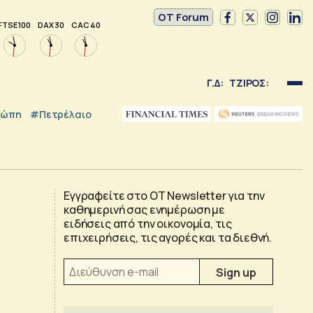
OT Forum
FTSE 100
DAX 30
CAC 40
Γ.Δ:
ΤΖΙΡΟΣ:
ρώπη
#Πετρέλαιο
Εγγραφείτε στο OT Newsletter για την
καθημερινή σας ενημέρωση με
ειδήσεις από την οικονομία, τις
επιχειρήσεις, τις αγορές και τα διεθνή.