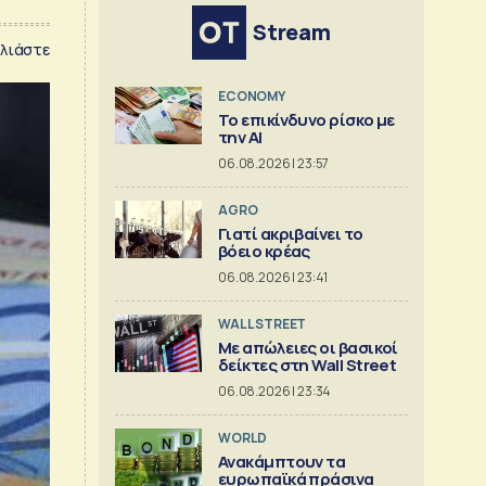
Stream
λιάστε
ECONOMY
Το επικίνδυνο ρίσκο με
την ΑΙ
06.08.2026 | 23:57
AGRO
Γιατί ακριβαίνει το
βόειο κρέας
06.08.2026 | 23:41
WALL STREET
Με απώλειες οι βασικοί
δείκτες στη Wall Street
06.08.2026 | 23:34
WORLD
Ανακάμπτουν τα
ευρωπαϊκά πράσινα