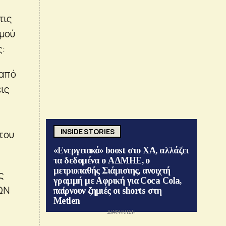
τις
σμού
:
 από
εις
INSIDE STORIES
 του
«Ενεργειακό» boost στο ΧΑ, αλλάζει
τα δεδομένα ο ΑΔΜΗΕ, ο
μετριοπαθής Σιάμισιης, ανοιχτή
ς
γραμμή με Αφρική για Coca Cola,
ΩΝ
παίρνουν ζημιές οι shorts στη
Metlen
]