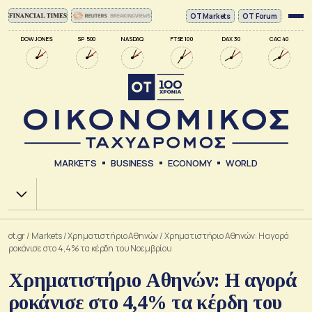
ΟΤ Markets
OT Forum
DOW JONES
SP 500
NASDAQ
FTSE 100
DAX 30
CAC 40
MARKETS
BUSINESS
ECONOMY
WORLD
Χ.Α.
ot.gr
/
Markets
/
Xρηματιστήριο Αθηνών
/
Χρηματιστήριο Αθηνών: Η αγορά
ροκάνισε στο 4,4% τα κέρδη του Νοεμβρίου
Χρηματιστήριο Αθηνών: Η αγορά
ροκάνισε στο 4,4% τα κέρδη του