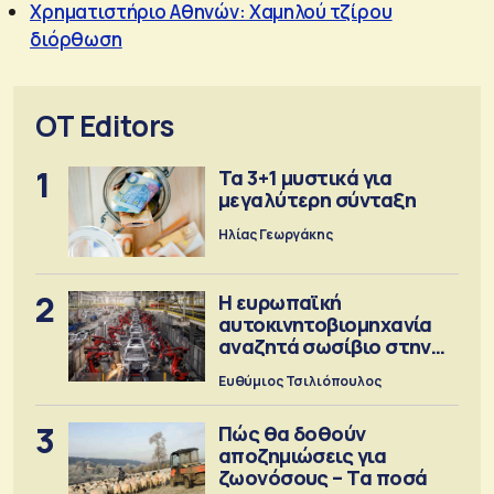
Χρηματιστήριο Αθηνών: Χαμηλού τζίρου
διόρθωση
OT Editors
1
Τα 3+1 μυστικά για
μεγαλύτερη σύνταξη
Ηλίας Γεωργάκης
2
Η ευρωπαϊκή
αυτοκινητοβιομηχανία
αναζητά σωσίβιο στην
Κίνα
Ευθύμιος Τσιλιόπουλος
3
Πώς θα δοθούν
αποζημιώσεις για
ζωονόσους – Τα ποσά