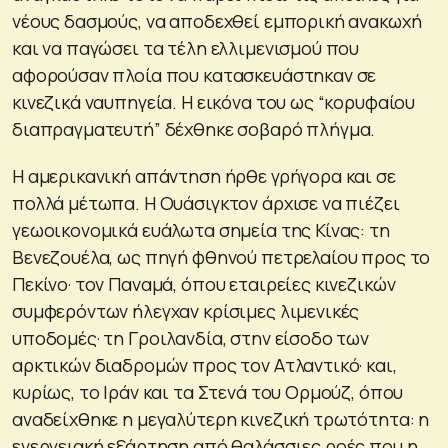
νέους δασμούς, να αποδεχθεί εμπορική ανακωχή
και να παγώσει τα τέλη ελλιμενισμού που
αφορούσαν πλοία που κατασκευάστηκαν σε
κινεζικά ναυπηγεία. Η εικόνα του ως “κορυφαίου
διαπραγματευτή” δέχθηκε σοβαρό πλήγμα.
Η αμερικανική απάντηση ήρθε γρήγορα και σε
πολλά μέτωπα. Η Ουάσιγκτον άρχισε να πιέζει
γεωοικονομικά ευάλωτα σημεία της Κίνας: τη
Βενεζουέλα, ως πηγή φθηνού πετρελαίου προς το
Πεκίνο· τον Παναμά, όπου εταιρείες κινεζικών
συμφερόντων ήλεγχαν κρίσιμες λιμενικές
υποδομές· τη Γροιλανδία, στην είσοδο των
αρκτικών διαδρομών προς τον Ατλαντικό· και,
κυρίως, το Ιράν και τα Στενά του Ορμούζ, όπου
αναδείχθηκε η μεγαλύτερη κινεζική τρωτότητα: η
ενεργειακή εξάρτηση από θαλάσσιες ροές που η