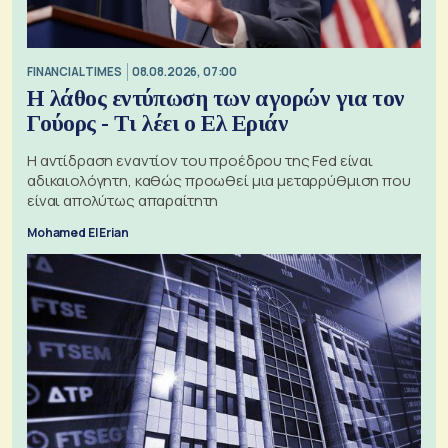
FINANCIAL TIMES
08.08.2026, 07:00
Η λάθος εντύπωση των αγορών για τον
Γούορς - Τι λέει ο Ελ Εριάν
Η αντίδραση εναντίον του προέδρου της Fed είναι
αδικαιολόγητη, καθώς προωθεί μια μεταρρύθμιση που
είναι απολύτως απαραίτητη
Mohamed El Erian