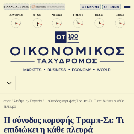
ΟΤ Markets
OT Forum
DOW JONES
SP 500
NASDAQ
FTSE 100
DAX 30
CAC 40
MARKETS
BUSINESS
ECONOMY
WORLD
Χ.Α.
ot.gr
/
Απόψεις
/
Experts
/
Η σύνοδος κορυφής Τραμπ-Σι: Τι επιδιώκει η κάθε
πλευρά
Η σύνοδος κορυφής Τραμπ-Σι: Τι
επιδιώκει η κάθε πλευρά