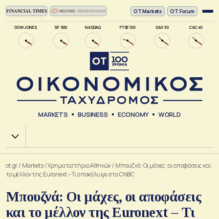
ΟΤ Markets
OT Forum
DOW JONES
SP 500
NASDAQ
FTSE 100
DAX 30
CAC 40
MARKETS
BUSINESS
ECONOMY
WORLD
Χ.Α.
ot.gr
/
Markets
/
Xρηματιστήριο Αθηνών
/
Μπουζνά: Οι μάχες, οι αποφάσεις και
το μέλλον της Euronext – Τι αποκάλυψε στο CNBC
Μπουζνά: Οι μάχες, οι αποφάσεις
και το μέλλον της Euronext – Τι