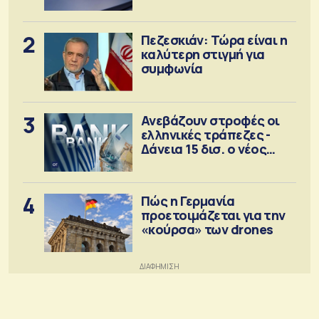
2
Πεζεσκιάν: Τώρα είναι η
καλύτερη στιγμή για
συμφωνία
3
Ανεβάζουν στροφές οι
ελληνικές τράπεζες -
Δάνεια 15 δισ. ο νέος
στόχος
4
Πώς η Γερμανία
προετοιμάζεται για την
«κούρσα» των drones