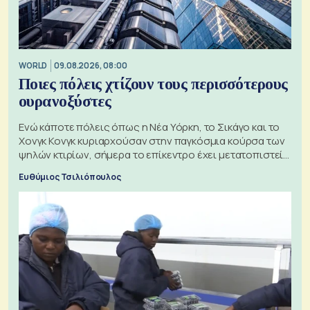
WORLD
09.08.2026, 08:00
Ποιες πόλεις χτίζουν τους περισσότερους
ουρανοξύστες
Ενώ κάποτε πόλεις όπως η Νέα Υόρκη, το Σικάγο και το
Χονγκ Κονγκ κυριαρχούσαν στην παγκόσμια κούρσα των
ψηλών κτιρίων, σήμερα το επίκεντρο έχει μετατοπιστεί
προς την Ασία
Ευθύμιος Τσιλιόπουλος