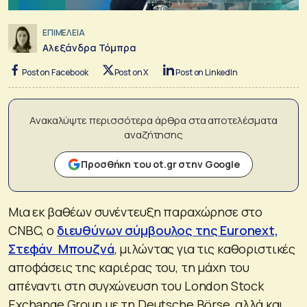
ΕΠΙΜΕΛΕΙΑ
Αλεξάνδρα Τόμπρα
Post on Facebook
Post on X
Post on LinkedIn
Ανακαλύψτε περισσότερα άρθρα στα αποτελέσματα
αναζήτησης
Προσθήκη του ot.gr στην Google
Μια εκ βαθέων συνέντευξη παραχώρησε στο
CNBC, ο
διευθύνων σύμβουλος της Euronext,
Στεφάν Μπουζνά
, μιλώντας για τις καθοριστικές
αποφάσεις της καριέρας του, τη μάχη του
απέναντι στη συγχώνευση του London Stock
Exchange Group με τη Deutsche Börse, αλλά και