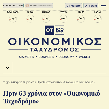
ΟΤ Markets
OT Forum
DOW JONES
SP 500
NASDAQ
FTSE 100
DAX 30
CAC 40
MARKETS
BUSINESS
ECONOMY
WORLD
Χ.Α.
ot.gr
/
Απόψεις
/
Opinion
/
Πριν 63 χρόνια στον «Οικονομικό Ταχυδρόμο»
Πριν 63 χρόνια στον «Οικονομικό
Ταχυδρόμο»