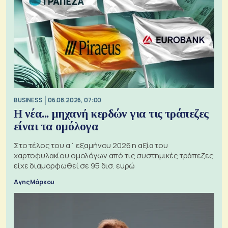
BUSINESS
06.08.2026, 07:00
Η νέα... μηχανή κερδών για τις τράπεζες
είναι τα ομόλογα
Στο τέλος του α΄ εξαμήνου 2026 η αξία του
χαρτοφυλακίου ομολόγων από τις συστημικές τράπεζες
είχε διαμορφωθεί σε 95 δισ. ευρώ
Αγης Μάρκου