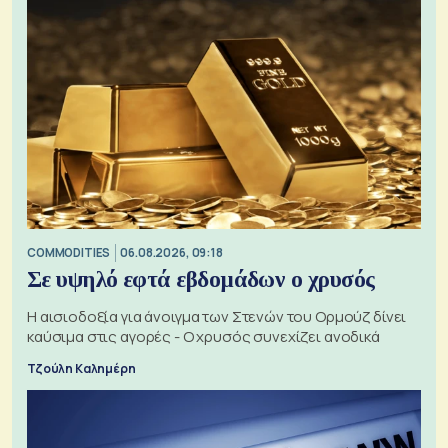
COMMODITIES
06.08.2026, 09:18
Σε υψηλό εφτά εβδομάδων ο χρυσός
Η αισιοδοξία για άνοιγμα των Στενών του Ορμούζ δίνει
καύσιμα στις αγορές - Ο χρυσός συνεχίζει ανοδικά
Τζούλη Καλημέρη