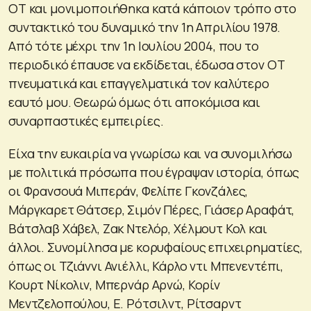
ΟΤ και μονιμοποιήθηκα κατά κάποιον τρόπο στο
συντακτικό του δυναμικό την 1η Απριλίου 1978.
Από τότε μέχρι την 1η Ιουλίου 2004, που το
περιοδικό έπαυσε να εκδίδεται, έδωσα στον ΟΤ
πνευματικά και επαγγελματικά τον καλύτερο
εαυτό μου. Θεωρώ όμως ότι αποκόμισα και
συναρπαστικές εμπειρίες.
Είχα την ευκαιρία να γνωρίσω και να συνομιλήσω
με πολιτικά πρόσωπα που έγραψαν ιστορία, όπως
οι Φρανσουά Μιπεράν, Φελίπε Γκονζάλες,
Μάργκαρετ Θάτσερ, Σιμόν Πέρες, Γιάσερ Αραφάτ,
Βάτσλαβ Χάβελ, Ζακ Ντελόρ, Χέλμουτ Κολ και
άλλοι. Συνομίλησα με κορυφαίους επιχειρηματίες,
όπως οι Τζιάννι Ανιέλλι, Κάρλο ντι Μπενεντέπι,
Κουρτ Νίκολιν, Μπερνάρ Αρνώ, Κορίν
Μεντζελοπούλου, Ε. Ρότσιλντ, Ρίτσαρντ