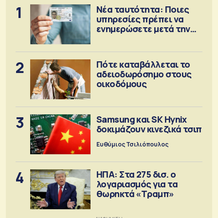
1
Νέα ταυτότητα: Ποιες
υπηρεσίες πρέπει να
ενημερώσετε μετά την
έκδοση
2
Πότε καταβάλλεται το
αδειοδωρόσημο στους
οικοδόμους
3
Samsung και SK Hynix
δοκιμάζουν κινεζικά τσιπ
Ευθύμιος Τσιλιόπουλος
4
ΗΠΑ: Στα 275 δισ. ο
λογαριασμός για τα
θωρηκτά «Τραμπ»