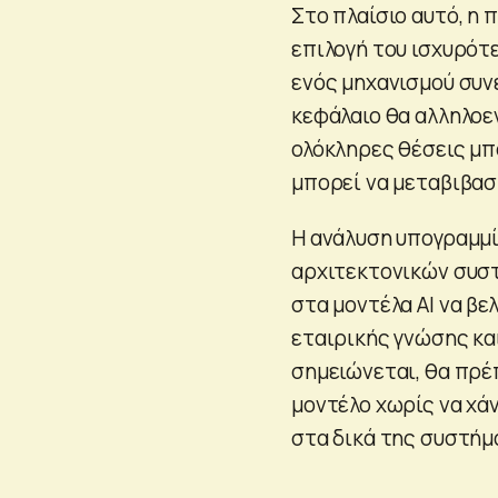
Στο πλαίσιο αυτό, η 
επιλογή του ισχυρότ
ενός μηχανισμού συν
κεφάλαιο θα αλληλοε
ολόκληρες θέσεις μπ
μπορεί να μεταβιβασ
Η ανάλυση υπογραμμί
αρχιτεκτονικών συστ
στα μοντέλα AI να βε
εταιρικής γνώσης κα
σημειώνεται, θα πρέ
μοντέλο χωρίς να χά
στα δικά της συστήμ