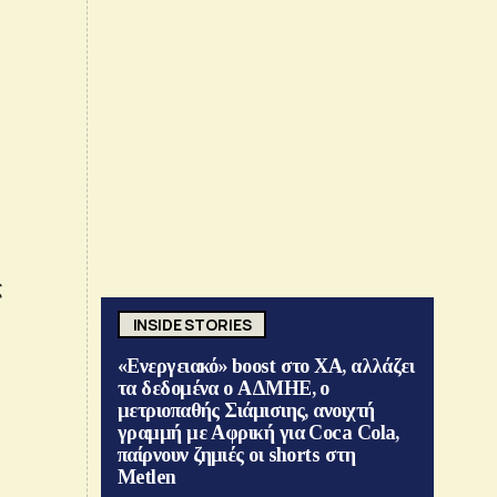
ς
INSIDE STORIES
«Ενεργειακό» boost στο ΧΑ, αλλάζει
τα δεδομένα ο ΑΔΜΗΕ, ο
μετριοπαθής Σιάμισιης, ανοιχτή
γραμμή με Αφρική για Coca Cola,
παίρνουν ζημιές οι shorts στη
Metlen