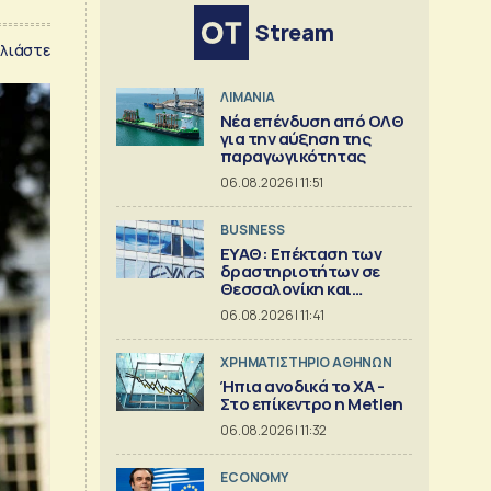
Stream
λιάστε
ΛΙΜΑΝΙΑ
Νέα επένδυση από ΟΛΘ
για την αύξηση της
παραγωγικότητας
06.08.2026 | 11:51
BUSINESS
ΕΥΑΘ: Επέκταση των
δραστηριοτήτων σε
Θεσσαλονίκη και
Χαλκιδική
06.08.2026 | 11:41
XΡΗΜΑΤΙΣΤΗΡΙΟ ΑΘΗΝΩΝ
Ήπια ανοδικά το ΧΑ -
Στο επίκεντρο η Metlen
06.08.2026 | 11:32
ECONOMY