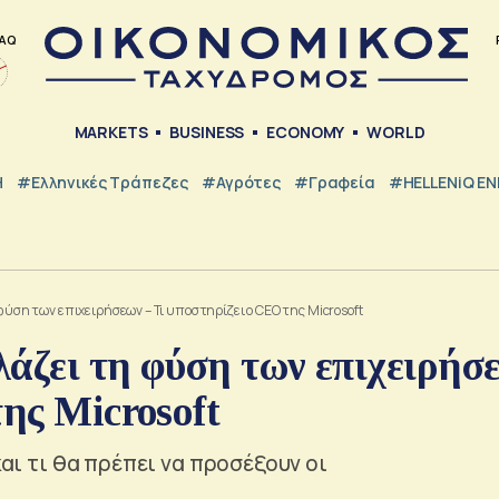
AQ
MARKETS
BUSINESS
ECONOMY
WORLD
Η
#ελληνικές Τράπεζες
#Αγρότες
#Γραφεία
#HELLENiQ E
 φύση των επιχειρήσεων – Τι υποστηρίζει ο CEO της Microsoft
άζει τη φύση των επιχειρήσ
της Microsoft
και τι θα πρέπει να προσέξουν οι