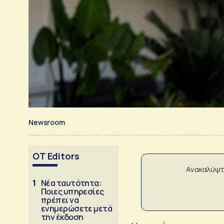
Newsroom
OT Editors
Ανακαλύψτ
1
Νέα ταυτότητα:
Ποιες υπηρεσίες
πρέπει να
ενημερώσετε μετά
την έκδοση