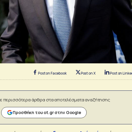
Post on Facebook
Post on X
Post on Linke
ε περισσότερα άρθρα στα αποτελέσματα αναζήτησης
Προσθήκη του ot.gr στην Google