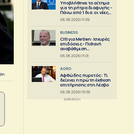
Υποβλήθηκε το αίτημα
για τη ρήτρα διαφυγής -
Πάνω από 1 δισ. οι νέες
επενδύσεις
06.08.2026 | 11:09
BUSINESS
Citi για Metlen: Ισχυρές
επιδόσεις - Πιθανή
αναβάθμιση
προβλέψεων
06.08.2026 | 11:01
AGRO
dIn
Αφθώδης πυρετός: Τι
δείχνει η πρώτη έκθεση
επιτήρησης στη Λέσβο
06.08.2026 | 10:55