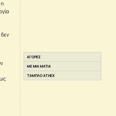
 η
ργία
 δεν
ΑΓΟΡΕΣ
υν
ΜΕ ΜΙΑ ΜΑΤΙΑ
ς
ΤΑΜΠΛΟ ATHEX
πως