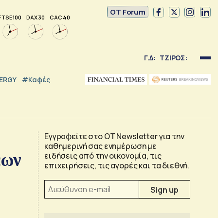
OT Forum
FTSE 100
DAX 30
CAC 40
Γ.Δ:
ΤΖΙΡΟΣ:
NERGY
#καφές
Εγγραφείτε στο OT Newsletter για την
καθημερινή σας ενημέρωση με
εων
ειδήσεις από την οικονομία, τις
επιχειρήσεις, τις αγορές και τα διεθνή.