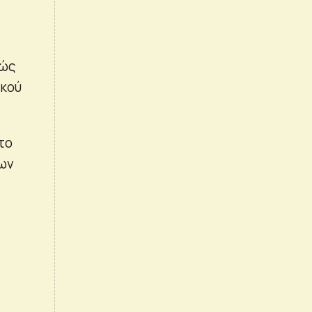
θώς
ικού
το
έων