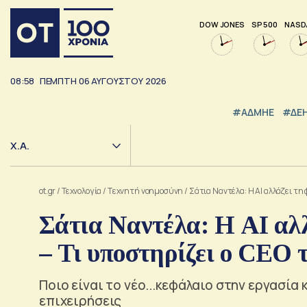
DOW JONES
SP 500
NASD
08:58
ΠΕΜΠΤΗ
06
ΑΥΓΟΥΣΤΟΥ
2026
#ΑΔΜΗΕ
#ΔΕ
Χ.Α.
ot.gr
/
Τεχνολογία
/
Tεχνητή νοημοσύνη
/
Σάτια Ναντέλα: Η AI αλλάζει τη
Σάτια Ναντέλα: Η AI αλλ
– Τι υποστηρίζει ο CEO 
Ποιο είναι το νέο...κεφάλαιο στην εργασία 
επιχειρήσεις