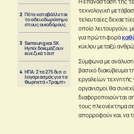
Η επανάσταση της τ
τεχνολογική μετάβασ
2
Πότε καταβάλλεται
τελευταίες δεκαετίες
το αδειοδωρόσημο
στους οικοδόμους
οποίο λειτουργούν, μ
για πρώτη φορά
καθ
3
Samsung και SK
κύκλου μεταξύ ανθρ
Hynix δοκιμάζουν
κινεζικά τσιπ
Σύμφωνα με ανάλυση 
βασικό διακύβευμα τ
4
ΗΠΑ: Στα 275 δισ. ο
λογαριασμός για τα
εργαλείων τεχνητής 
θωρηκτά «Τραμπ»
οργανισμοί θα συνεχ
διαφοροποιούνται απ
τους πλεονέκτημα σε
απορροφούν και να 