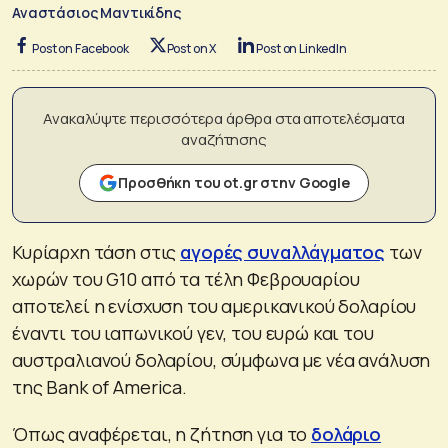
Αναστάσιος Μαντικίδης
Post on Facebook
Post on X
Post on LinkedIn
Ανακαλύψτε περισσότερα άρθρα στα αποτελέσματα
αναζήτησης
Προσθήκη του ot.gr στην Google
Κυρίαρχη τάση στις
αγορές συναλλάγματος
των
χωρών του G10 από τα τέλη Φεβρουαρίου
αποτελεί η ενίσχυση του αμερικανικού δολαρίου
έναντι του ιαπωνικού γεν, του ευρώ και του
αυστραλιανού δολαρίου, σύμφωνα με νέα ανάλυση
της Bank of America.
Όπως αναφέρεται, η ζήτηση για το
δολάριο