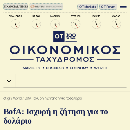
ΟΤ Markets
OT Forum
DOW JONES
SP 500
NASDAQ
FTSE 100
DAX 30
CAC 40
MARKETS
BUSINESS
ECONOMY
WORLD
Χ.Α.
ot.gr
/
World
/
BofA: Ισχυρή η ζήτηση για το δολάριο
BofA: Ισχυρή η ζήτηση για το
δολάριο