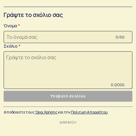
Γράψτε το σχόλιο σας
Όνομα
0 /50
Σχόλιο
0 /2000
Υποβολή σχολίου
Αποδέχεστε τους
Όροι Χρήσης
και την
Πολιτικη Απορρήτου