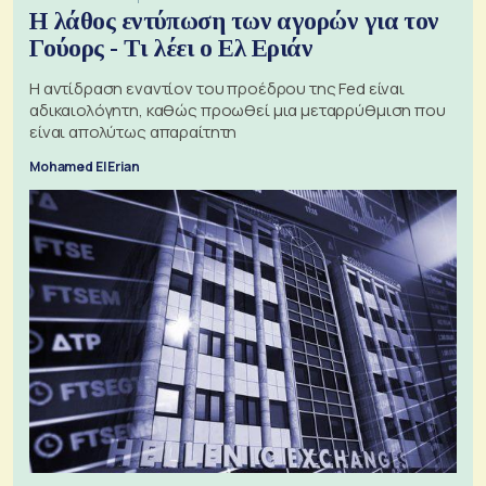
Η λάθος εντύπωση των αγορών για τον
Γούορς - Τι λέει ο Ελ Εριάν
Η αντίδραση εναντίον του προέδρου της Fed είναι
αδικαιολόγητη, καθώς προωθεί μια μεταρρύθμιση που
είναι απολύτως απαραίτητη
Mohamed El Erian