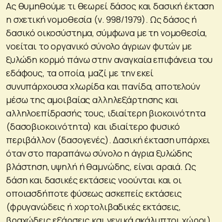
Ας θυμηθούμε τι θεωρεί δάσος και δασική έκταση
η σχετική νομοθεσία (ν. 998/1979). Ως δάσος ή
δασικό οικοσύστημα, σύμφωνα με τη νομοθεσία,
νοείται το οργανικό σύνολο άγριων φυτών με
ξυλώδη κορμό πάνω στην αναγκαία επιφάνεια του
εδάφους, τα οποία, μαζί με την εκεί
συνυπάρχουσα χλωρίδα και πανίδα, αποτελούν
μέσω της αμοιβαίας αλληλεξάρτησης και
αλληλοεπίδρασής τους, ιδιαίτερη βιοκοινότητα
(δασοβιοκοινότητα) και ιδιαίτερο φυσικό
περιβάλλον (δασογενές). Δασική έκταση υπάρχει
όταν στο παραπάνω σύνολο η άγρια ξυλώδης
βλάστηση, υψηλή ή θαμνώδης, είναι αραιά. Ως
δάση και δασικές εκτάσεις νοούνται και οι
οποιασδήποτε φύσεως ασκεπείς εκτάσεις
(φρυγανώδεις ή χορτολιβαδικές εκτάσεις,
βραχώδεις εξάρσεις και γενικά ακάλυπτοι χώροι)