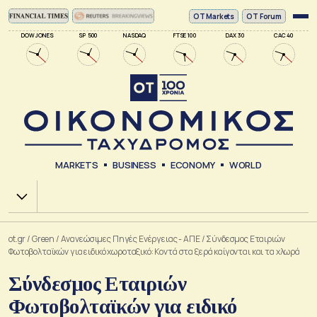
ΟΤ Markets
OT Forum
DOW JONES
SP 500
NASDAQ
FTSE 100
DAX 30
CAC 40
MARKETS
BUSINESS
ECONOMY
WORLD
Χ.Α.
ot.gr
/
Green
/
Ανανεώσιμες Πηγές Ενέργειας - ΑΠΕ
/
Σύνδεσμος Εταιριών
Φωτοβολταϊκών για ειδικό χωροταξικό: Κοντά στα ξερά καίγονται και τα χλωρά
Σύνδεσμος Εταιριών
Φωτοβολταϊκών για ειδικό