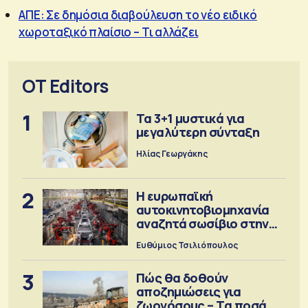
ΑΠΕ: Σε δημόσια διαβούλευση το νέο ειδικό
χωροταξικό πλαίσιο – Τι αλλάζει
OT Editors
1
Τα 3+1 μυστικά για
μεγαλύτερη σύνταξη
Ηλίας Γεωργάκης
2
Η ευρωπαϊκή
αυτοκινητοβιομηχανία
αναζητά σωσίβιο στην
Κίνα
Ευθύμιος Τσιλιόπουλος
3
Πώς θα δοθούν
αποζημιώσεις για
ζωονόσους – Τα ποσά