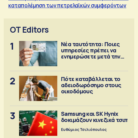
καταπολέμηση των πετρελαϊκών συμφερόντων
OT Editors
1
Νέα ταυτότητα: Ποιες
υπηρεσίες πρέπει να
ενημερώσετε μετά την
έκδοση
2
Πότε καταβάλλεται το
αδειοδωρόσημο στους
οικοδόμους
3
Samsung και SK Hynix
δοκιμάζουν κινεζικά τσιπ
Ευθύμιος Τσιλιόπουλος