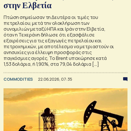
στην Ελβετία
Πτώση σημείωσαν τη Δευτέρα οι τιμές του
πετρελαίου, μετά την ολοκλήρωση των
συνομιλιών μεταξύ ΗΠΑ και Ιράν στην Ελβετία,
όταν η Τεχεράνη δήλωσε ότι εξασφάλισε
εξαιρέσεις για τις εξαγωγές πετρελαίου και
πετροχημικών, με αποτέλεσμα να μετριαστούν οι
ανησυχίες για έλλειψη προσφοράς στις
παγκόσμιες αγορές. Το Brent υποχώρησε κατά
1,53 δολάρια, ή 1,90%, στα 79,04 δολάρια […]
COMMODITIES
22.06.2026, 07:35