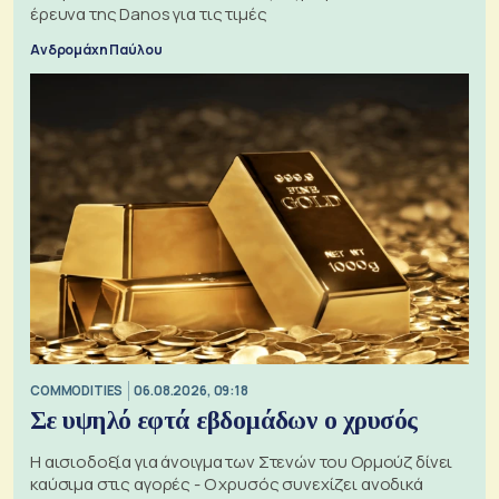
έρευνα της Danos για τις τιμές
Ανδρομάχη Παύλου
COMMODITIES
06.08.2026, 09:18
Σε υψηλό εφτά εβδομάδων ο χρυσός
Η αισιοδοξία για άνοιγμα των Στενών του Ορμούζ δίνει
καύσιμα στις αγορές - Ο χρυσός συνεχίζει ανοδικά