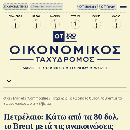
ΟΤ Markets
OT Forum
DOW JONES
SP 500
NASDAQ
FTSE 100
DAX 30
CAC 40
MARKETS
BUSINESS
ECONOMY
WORLD
Χ.Α.
ot.gr
/
Markets
/
Commodities
/
Πετρέλαιο: Κάτω από τα 80 δολ. το Brent μετά
τις ανακοινώσεις στην Ελβετία
Πετρέλαιο: Κάτω από τα 80 δολ.
το Brent μετά τις ανακοινώσεις