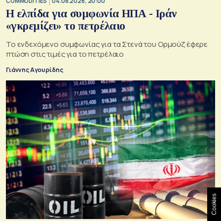
COMMODITIES
04.08.2026, 20:00
Η ελπίδα για συμφωνία ΗΠΑ - Ιράν
«γκρεμίζει» το πετρέλαιο
Το ενδεχόμενο συμφωνίας για τα Στενά του Ορμούζ έφερε
πτώση στις τιμές για το πετρέλαιο
Γιάννης Αγουρίδης
Cookies