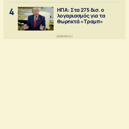
4
ΗΠΑ: Στα 275 δισ. ο
λογαριασμός για τα
θωρηκτά «Τραμπ»