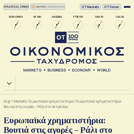
ΟΤ Markets
OT Forum
DOW JONES
SP 500
NASDAQ
FTSE 100
DAX 30
CAC 40
MARKETS
BUSINESS
ECONOMY
WORLD
Χ.Α.
ot.gr
/
Markets
/
Ευρωπαϊκά χρηματιστήρια
/
Ευρωπαϊκά χρηματιστήρια:
Βουτιά στις αγορές – Ράλι στο πετρέλαιο
Ευρωπαϊκά χρηματιστήρια:
Βουτιά στις αγορές – Ράλι στο