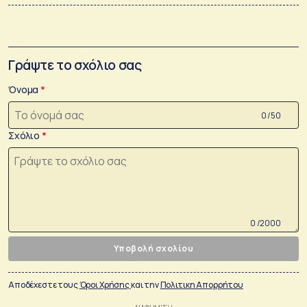
Γράψτε το σχόλιο σας
Όνομα
0 /50
Σχόλιο
0 /2000
Υποβολή σχολίου
Αποδέχεστε τους
Όροι Χρήσης
και την
Πολιτικη Απορρήτου