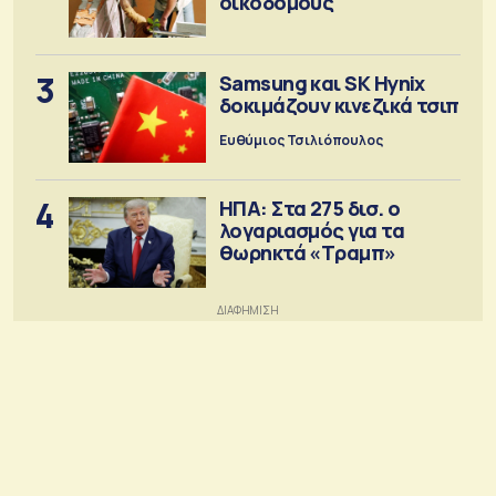
οικοδόμους
3
Samsung και SK Hynix
δοκιμάζουν κινεζικά τσιπ
Ευθύμιος Τσιλιόπουλος
4
ΗΠΑ: Στα 275 δισ. ο
λογαριασμός για τα
θωρηκτά «Τραμπ»