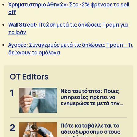
Χρηματιστήριο Αθηνών: Στο -2% φρέναρε το sell
off
Wall Street: Πτώση μετά τις δηλώσεις Τραμπ για
το Ιράν
Αγορές: Συναγερμός μετά τις δηλώσεις Τραμπ – Τι
δείχνουν τα ομόλογα
OT Editors
1
Νέα ταυτότητα: Ποιες
υπηρεσίες πρέπει να
ενημερώσετε μετά την
έκδοση
2
Πότε καταβάλλεται το
αδειοδωρόσημο στους