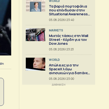
WORLD
Τα βαριά πορτοφόλια
που επένδυσαν στην
Situational Awareness
πριν καταρρεύσει
05.08.2026 | 23:40
MARKETS
Μικτές τάσεις στη Wall
Street - Κέρδη για τον
Dow Jones
05.08.2026 | 23:23
WORLD
dIn
Απώλειες για την
SpaceX λόγω
ανησυχιών για δαπάνες
ΑΙ
05.08.2026 | 23:00