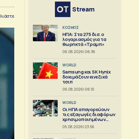
Stream
λιάστε
ΚΟΣΜΟΣ
ΗΠΑ: Στα 275 δισ. ο
λογαριασμός για τα
θωρηκτά «Τραμπ»
06.08.2026 | 06:36
WORLD
Samsung και SK Hynix
δοκιμάζουν κινεζικά
τσιπ
06.08.2026 | 06:10
WORLD
Οι ΗΠΑ απαγορεύουν
τις εξαγωγές διαφόρων
χρησιμοποιημένων
κρίσιμων ορυκτών
05.08.2026 | 23:56