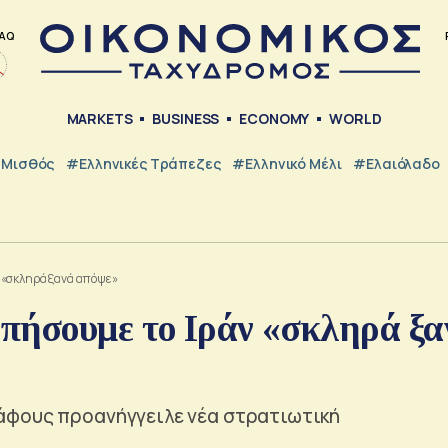
AQ
MARKETS
BUSINESS
ECONOMY
WORLD
Μισθός
#ελληνικές Τράπεζες
#Ελληνικό Μέλι
#Ελαιόλαδο
 «σκληρά ξανά απόψε»
πήσουμε το Ιράν «σκληρά ξα
άφους προανήγγειλε νέα στρατιωτική