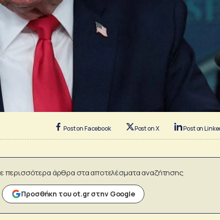
Post on Facebook
Post on X
Post on Linke
ε περισσότερα άρθρα στα αποτελέσματα αναζήτησης
Προσθήκη του ot.gr στην Google