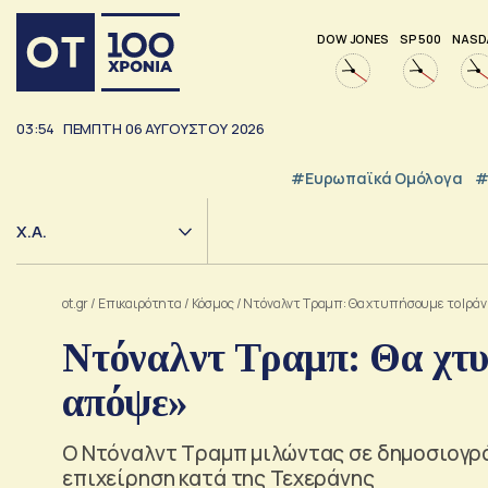
DOW JONES
SP 500
NASD
03:54
ΠΕΜΠΤΗ
06
ΑΥΓΟΥΣΤΟΥ
2026
#Ευρωπαϊκά Ομόλογα
#
Χ.Α.
ot.gr
/
Επικαιρότητα
/
Κόσμος
/
Ντόναλντ Τραμπ: Θα χτυπήσουμε το Ιράν
Ντόναλντ Τραμπ: Θα χτυ
απόψε»
Ο Ντόναλντ Τραμπ μιλώντας σε δημοσιογρ
επιχείρηση κατά της Τεχεράνης