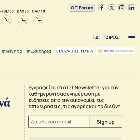
OT Forum
FTSE 100
DAX 30
CAC 40
Γ.Δ:
ΤΖΙΡΟΣ:
#Ακίνητα
#εισιτήρια
Εγγραφείτε στο OT Newsletter για την
καθημερινή σας ενημέρωση με
νά
ειδήσεις από την οικονομία, τις
επιχειρήσεις, τις αγορές και τα διεθνή.