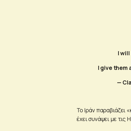
I wil
I give them 
— Cl
Το Ιράν παραβιάζει 
έχει συνάψει με τις 