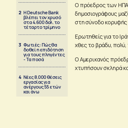
Ο πρόεδρος των ΗΠΑ 
2
Η Deutsche Bank
δημοσιογράφους μαζί
βλέπει τον χρυσό
στη σύνοδο κορυφής
στα 4.600 δολ. το
τέταρτο τρίμηνο
Ερωτηθείς για το Ιρ
χθες το βράδυ, πολύ,
3
Φωτιές: Πώς θα
δοθεί η επιδότηση
για τους πληγέντες
Ο Αμερικανός πρόεδρ
- Τα ποσά
χτυπήσουν σκληρά κα
4
Νέες 8.000 θέσεις
εργασίας για
ανέργους 55 ετών
και άνω