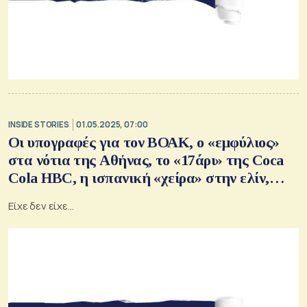
INSIDE STORIES
01.05.2025, 07:00
Οι υπογραφές για τον ΒΟΑΚ, ο «εμφύλιος»
στα νότια της Αθήνας, το «17άρι» της Coca
Cola HBC, η ισπανική «χείρα» στην ελίν,
γέμισε το Epirus Palace κι ένα deal στα
Είχε δεν είχε...
σκαριά…