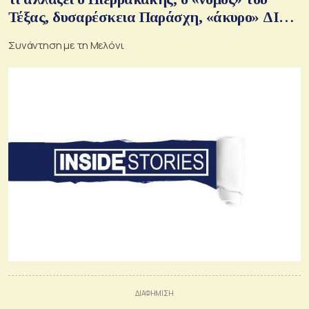
Τέξας, δυσαρέσκεια Παράσχη, «άκυρο» ΔΙΣ
στην Phos Bank, η αμερικανική Principal
Συνάντηση με τη Μελόνι
στην ΕΤΕ