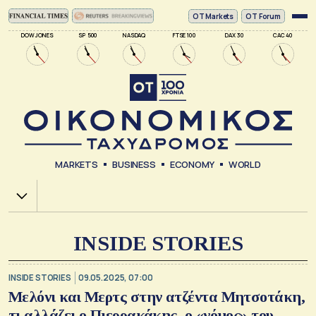
ΟΤ Markets
OT Forum
DOW JONES
SP 500
NASDAQ
FTSE 100
DAX 30
CAC 40
MARKETS
BUSINESS
ECONOMY
WORLD
Χ.Α.
INSIDE STORIES
INSIDE STORIES
09.05.2025, 07:00
Μελόνι και Μερτς στην ατζέντα Μητσοτάκη,
τι αλλάζει ο Πιερρακάκης, ο «νόμος» του