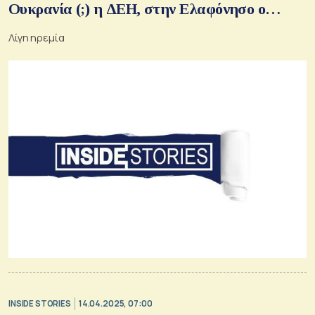
Ουκρανία (;) η ΔΕΗ, στην Ελαφόνησο ο
πρίγκιπας Αλβέρτος, συνάντηση κορυφής
Λίγη ηρεμία
Ντράγκι – Μυτιληναίου
INSIDE STORIES
14.04.2025, 07:00