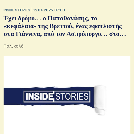
INSIDE STORIES
12.04.2025, 07:00
Έχει δρόμο… ο Παπαθανάσης, το
«κεφάλαιο» της Βρεττού, ένας εφοπλιστής
στα Γιάννενα, από τον Ασπρόπυργο… στο
Νιου Τζέρσεϊ, «αδειάζει» ο Ελλάκτωρ, οι
Πάλι καλά
αναμνήσεις του Τζαννετάκη