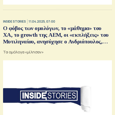
INSIDE STORIES
11.04.2025, 07:00
Ο φόβος των ομολόγων, το «μάθημα» του
ΧΑ, το growth της ΑΕΜ, οι «εκπλήξεις» του
Μυτιληναίου, ανησύχησε ο Ανδριόπουλος,
έκανε τη «διαφορά» η Κεφαλογιάννη, οι
Τα ομόλογα «μίλησαν»
δωρεές του Μυστακίδη