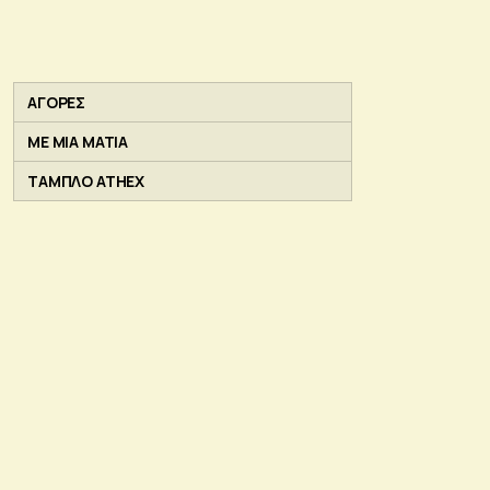
ΑΓΟΡΕΣ
ΜΕ ΜΙΑ ΜΑΤΙΑ
ΤΑΜΠΛΟ ATHEX