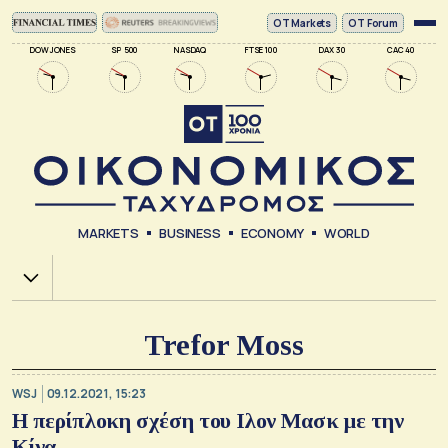
ΟΤ Markets
OT Forum
DOW JONES
SP 500
NASDAQ
FTSE 100
DAX 30
CAC 40
MARKETS
BUSINESS
ECONOMY
WORLD
Χ.Α.
Trefor Moss
WSJ
09.12.2021, 15:23
H περίπλοκη σχέση του Ιλον Μασκ με την
Κίνα